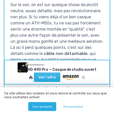
Sur le son, on est sur quelque chose de plutôt
neutre, assez détaillé, mais pas révolutionnaire
non plus. Si tu viens déjà d’un bon casque
comme un ATH-M50x, tu ne vas pas forcément
sentir une énorme montée en "qualité", c’est
plus une autre façon de présenter le son, avec
un grave moins gonflé et une meilleure aération.
Là où il perd quelques points, c’est sur des
détails comme le
câble non détachable
, qui
limite un peu la durabilité potentielle pour un
Sennheiser
produit à ce prix.
HD 490 Pro — Casque de studio ouvert
Pour résumer : si tu fais du mix, de la prod, du
🔥
Voir l'offre
streaming ou du gaming dans un
environnement calme et que tu veux un casque
Ce site utilise des cookies et vous donne le contrôle sur ceux que
confortable, ouvert, qui tient la route sur le plan
vous souhaitez activer
sonore, le HD 490 Pro est un bon choix. Si tu
cherches un casque qui isole, qui envoie du
Tout accepter
Personnaliser
grave et qui te donne un effet wahou immédiat