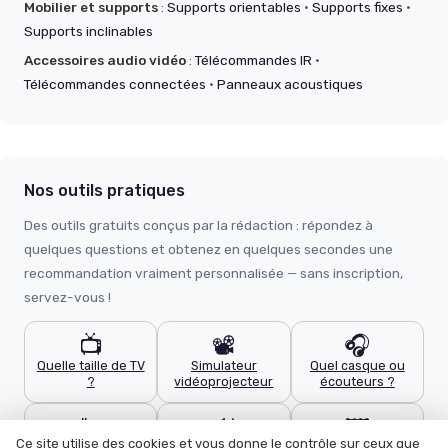
Mobilier et supports
:
Supports orientables
·
Supports fixes
·
Supports inclinables
Accessoires audio vidéo
:
Télécommandes IR
·
Télécommandes connectées
·
Panneaux acoustiques
Nos outils pratiques
Des outils gratuits conçus par la rédaction : répondez à
quelques questions et obtenez en quelques secondes une
recommandation vraiment personnalisée — sans inscription,
servez-vous !
📺
📽️
🎧
Quelle taille de TV
Simulateur
Quel casque ou
?
vidéoprojecteur
écouteurs ?
🔌
🔊
🖼️
Ce site utilise des cookies et vous donne le contrôle sur ceux que
Quel câble HDMI ?
Calculateur home
Quel support TV