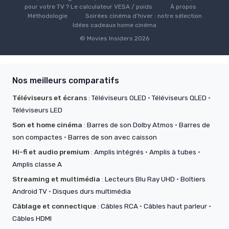
pour votre TV ? Le calculateur VESA / poids
À propos
Méthodologie
Soirées cinéma d'hiver : notre sélection
Idées cadeaux home cinéma
© Movies Insiders 2026
Nos meilleurs comparatifs
Téléviseurs et écrans
:
Téléviseurs OLED
·
Téléviseurs QLED
·
Téléviseurs LED
Son et home cinéma
:
Barres de son Dolby Atmos
·
Barres de
son compactes
·
Barres de son avec caisson
Hi-fi et audio premium
:
Amplis intégrés
·
Amplis à tubes
·
Amplis classe A
Streaming et multimédia
:
Lecteurs Blu Ray UHD
·
Boîtiers
Android TV
·
Disques durs multimédia
Câblage et connectique
:
Câbles RCA
·
Câbles haut parleur
·
Câbles HDMI