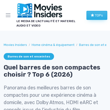
Panneau de gestion des cookies
TOPs
LE MEDIA DE L'ACTUALITÉ ET MATERIEL
AUDIO ET VIDEO
Movies Insiders
Home cinéma & équipement
Barres de son et en
Barres de son et enceintes
Quel barres de son compactes
choisir ? Top 6 (2026)
Panorama des meilleures barres de son
compactes pour une expérience cinéma à
domicile, avec Dolby Atmos, HDMI eARC et
conseils issus de l’industrie du film.