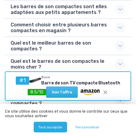
Les barres de son compactes sont elles
adaptées aux petits appartements ?
Comment choisir entre plusieurs barres
compactes en magasin ?
Quel est le meilleur barres de son
compactes ?
Quel est le barres de son compactes le
moins cher ?
Bose
Quel est le barres de son compactes le
#1
Barre de son TV compacte Bluetooth
plus populaire ?
8.5/10
Voir l'offre
Comment choisir un barres de son
compactes ?
Ce site utilise des cookies et vous donne le contrôle sur ceux que
Combien de barres de son compactes
vous souhaitez activer
avez-vous testés ?
Tout accepter
Personnaliser