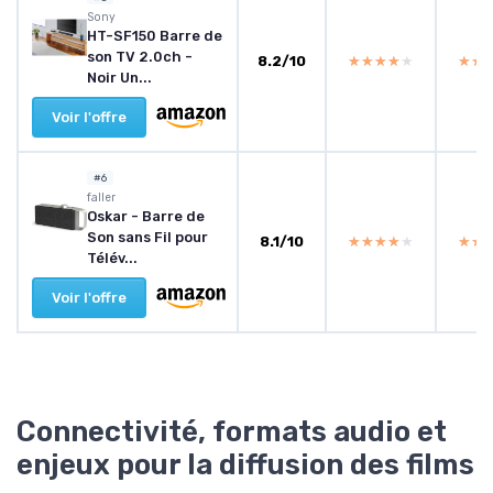
Sony
HT-SF150 Barre de
son TV 2.0ch -
8.2/10
★★★★★
★★★★★
★★
★★
Noir Un...
Voir l'offre
#6
faller
Oskar - Barre de
Son sans Fil pour
8.1/10
★★★★★
★★★★★
★★
★★
Télév...
Voir l'offre
Connectivité, formats audio et
enjeux pour la diffusion des films