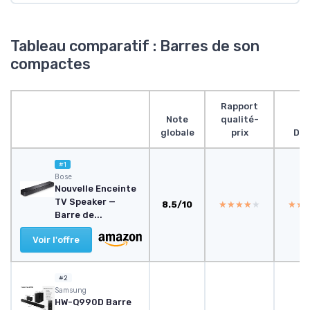
Tableau comparatif : Barres de son
compactes
Rapport
Note
qualité-
globale
prix
Des
#1
Bose
Nouvelle Enceinte
TV Speaker —
8.5/10
★★★★★
★★★★★
★★
★★
Barre de...
Voir l'offre
#2
Samsung
HW-Q990D Barre