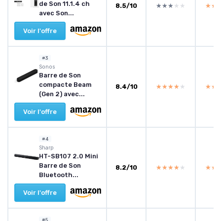
de Son 11.1.4 ch
8.5/10
★★★★★
★★★★★
★★
★★
avec Son...
Voir l'offre
#3
Sonos
Barre de Son
compacte Beam
8.4/10
★★★★★
★★★★★
★★
★★
(Gen 2) avec...
Voir l'offre
#4
Sharp
HT-SB107 2.0 Mini
Barre de Son
8.2/10
★★★★★
★★★★★
★★
★★
Bluetooth...
Voir l'offre
#5