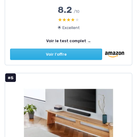
8.2
/10
★★★★★
★★★★★
🌟 Excellent
Voir le test complet →
Voir l'offre
#5