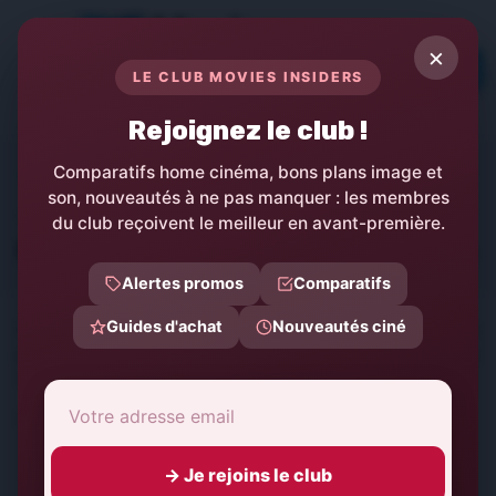
Panneau de gestion des cookies
×
TOPs
LE CLUB MOVIES INSIDERS
LE MEDIA DE L'ACTUALITÉ ET MATERIEL
AUDIO ET VIDEO
Rejoignez le club !
Comparatifs home cinéma, bons plans image et
Movies Insiders
Métiers & carrières de l'audiovisuel
son, nouveautés à ne pas manquer : les membres
Blog
du club reçoivent le meilleur en avant-première.
Formations et écoles de cinéma
Alertes promos
Comparatifs
Guides d'achat
Nouveautés ciné
Formations et écoles de cinéma : les cursus qui mènent au
plateau, à la post-production et à la production, et ce qu'ils
valent.
Accéder aux autres catégories Métiers & carrières de l'audiovisuel :
»
Fiches métiers du plateau
→ Je rejoins le club