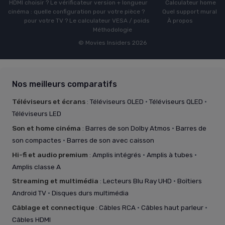
HDMI choisir ? Le vérificateur version + longueur
Calculateur home
cinéma : quelle configuration pour votre pièce ?
Quel support mural
pour votre TV ? Le calculateur VESA / poids
À propos
Méthodologie
© Movies Insiders 2026
Nos meilleurs comparatifs
Téléviseurs et écrans
:
Téléviseurs OLED
·
Téléviseurs QLED
·
Téléviseurs LED
Son et home cinéma
:
Barres de son Dolby Atmos
·
Barres de
son compactes
·
Barres de son avec caisson
Hi-fi et audio premium
:
Amplis intégrés
·
Amplis à tubes
·
Amplis classe A
Streaming et multimédia
:
Lecteurs Blu Ray UHD
·
Boîtiers
Android TV
·
Disques durs multimédia
Câblage et connectique
:
Câbles RCA
·
Câbles haut parleur
·
Câbles HDMI