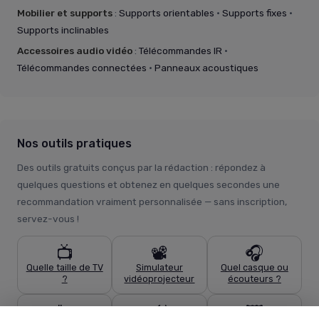
Mobilier et supports
:
Supports orientables
·
Supports fixes
·
Supports inclinables
Accessoires audio vidéo
:
Télécommandes IR
·
Télécommandes connectées
·
Panneaux acoustiques
Nos outils pratiques
Des outils gratuits conçus par la rédaction : répondez à
quelques questions et obtenez en quelques secondes une
recommandation vraiment personnalisée — sans inscription,
servez-vous !
📺
📽️
🎧
Quelle taille de TV
Simulateur
Quel casque ou
?
vidéoprojecteur
écouteurs ?
🔌
🔊
🖼️