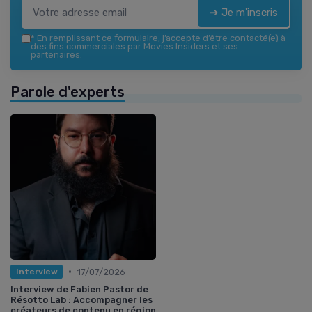
➔ Je m'inscris
*
En remplissant ce formulaire, j’accepte d’être contacté(e) à
des fins commerciales par Movies Insiders et ses
partenaires.
Parole d'experts
•
17/07/2026
Interview
Interview de Fabien Pastor de
Résotto Lab : Accompagner les
créateurs de contenu en région