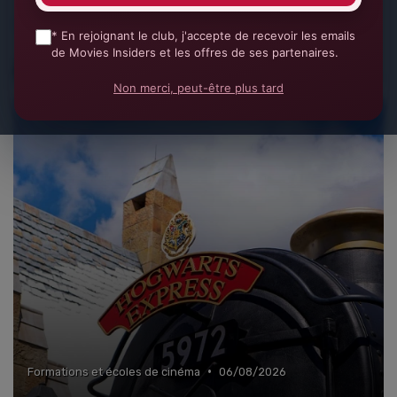
»
Salaires et statut d'intermittent
Tout voir
* En rejoignant le club, j'accepte de recevoir les emails
»
Recrutement et carrière
de Movies Insiders et les offres de ses partenaires.
À la une
»
Économie et financement des films
Non merci, peut-être plus tard
»
Enjeux sociétaux et environnementaux
•
Formations et écoles de cinéma
06/08/2026