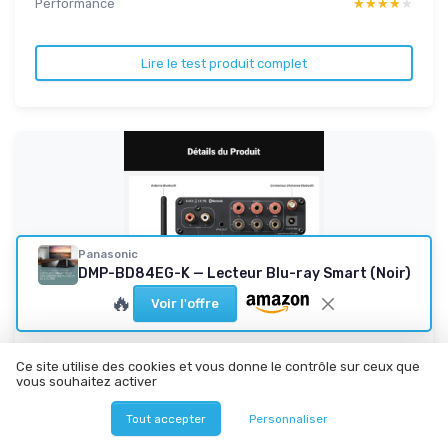
Performance
★★★★★
★★★★★
Lire le test produit complet
Panasonic
DMP-BD84EG-K — Lecteur Blu-ray Smart (Noir)
🔥
Voir l'offre
FOSI AUDIO
Ce site utilise des cookies et vous donne le contrôle sur ceux que
vous souhaitez activer
BT30D Pro Mini Amplificateur Bluetooth Hi-FI
avec TPA3255, 1...
Tout accepter
Personnaliser
Le petit ampli 2.1 qui envoie bien pour le prix