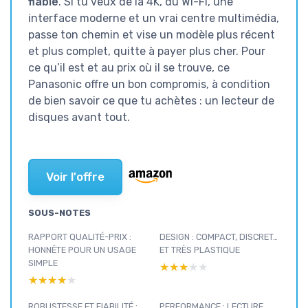
fiable
. Si tu veux de la 4K, du Wi-Fi, une
interface moderne et un vrai centre multimédia,
passe ton chemin et vise un modèle plus récent
et plus complet, quitte à payer plus cher. Pour
ce qu’il est et au prix où il se trouve, ce
Panasonic offre un bon compromis, à condition
de bien savoir ce que tu achètes : un lecteur de
disques avant tout.
Voir l'offre
SOUS-NOTES
RAPPORT QUALITÉ-PRIX :
DESIGN : COMPACT, DISCRET…
HONNÊTE POUR UN USAGE
ET TRÈS PLASTIQUE
SIMPLE
★★★★★
★★★★★
★★★★★
★★★★★
ROBUSTESSE ET FIABILITÉ :
PERFORMANCE : LECTURE