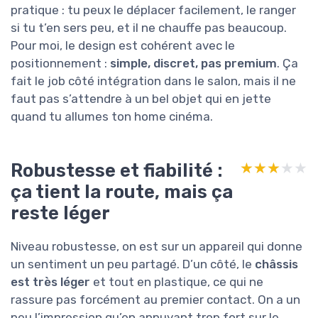
pratique : tu peux le déplacer facilement, le ranger
si tu t’en sers peu, et il ne chauffe pas beaucoup.
Pour moi, le design est cohérent avec le
positionnement :
simple, discret, pas premium
. Ça
fait le job côté intégration dans le salon, mais il ne
faut pas s’attendre à un bel objet qui en jette
quand tu allumes ton home cinéma.
Robustesse et fiabilité :
★★★★★
★★★★★
ça tient la route, mais ça
reste léger
Niveau robustesse, on est sur un appareil qui donne
un sentiment un peu partagé. D’un côté, le
châssis
est très léger
et tout en plastique, ce qui ne
rassure pas forcément au premier contact. On a un
peu l’impression qu’en appuyant trop fort sur le