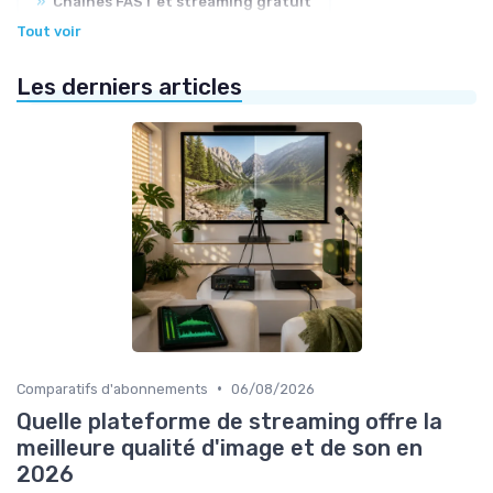
»
Chaînes FAST et streaming gratuit
Tout voir
»
Catalogues et nouveautés
Les derniers articles
»
Usages et tendances du streaming
•
Comparatifs d'abonnements
06/08/2026
Quelle plateforme de streaming offre la
meilleure qualité d'image et de son en
2026