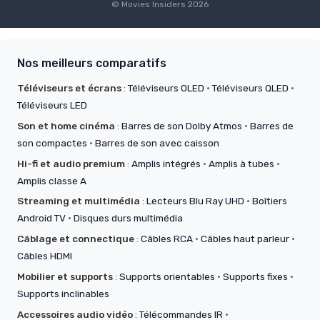
© Movies Insiders 2026
Nos meilleurs comparatifs
Téléviseurs et écrans
:
Téléviseurs OLED
·
Téléviseurs QLED
·
Téléviseurs LED
Son et home cinéma
:
Barres de son Dolby Atmos
·
Barres de
son compactes
·
Barres de son avec caisson
Hi-fi et audio premium
:
Amplis intégrés
·
Amplis à tubes
·
Amplis classe A
Streaming et multimédia
:
Lecteurs Blu Ray UHD
·
Boîtiers
Android TV
·
Disques durs multimédia
Câblage et connectique
:
Câbles RCA
·
Câbles haut parleur
·
Câbles HDMI
Mobilier et supports
:
Supports orientables
·
Supports fixes
·
Supports inclinables
Accessoires audio vidéo
:
Télécommandes IR
·