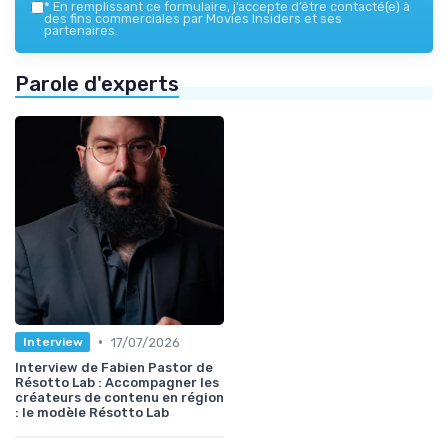
*
En remplissant ce formulaire, j’accepte d’être contacté(e) à
des fins commerciales par Movies Insiders et ses
partenaires.
Parole d'experts
•
17/07/2026
Interview
Interview de Fabien Pastor de
Résotto Lab : Accompagner les
créateurs de contenu en région
: le modèle Résotto Lab