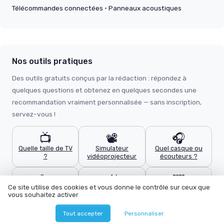
Télécommandes connectées
·
Panneaux acoustiques
Nos outils pratiques
Des outils gratuits conçus par la rédaction : répondez à
quelques questions et obtenez en quelques secondes une
recommandation vraiment personnalisée — sans inscription,
servez-vous !
📺
📽️
🎧
Quelle taille de TV
Simulateur
Quel casque ou
?
vidéoprojecteur
écouteurs ?
🔌
🔊
🖼️
Ce site utilise des cookies et vous donne le contrôle sur ceux que
Quel câble HDMI ?
Calculateur home
Quel support TV
vous souhaitez activer
cinéma
mural ?
Tout accepter
Personnaliser