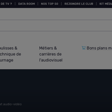
 DE TV ?
|
DATA ROOM
|
NOS TOP 50
|
REJOINDRE LE CLUB
|
KIT MÉDI
ulisses &
Métiers &
Bons plans ma
echnique de
carrières de
ournage
l'audiovisuel
at audio-vidéo