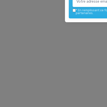
*
En remplissant ce fo
partenaires.