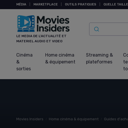
Panneau de gestion des cookies
MÉDIA
|
MARKETPLACE
|
OUTILS PRATIQUES
|
QUELLE TAILLE
LE MEDIA DE L'ACTUALITÉ ET
MATERIEL AUDIO ET VIDEO
Cinéma
Home cinéma
Streaming &
Co
&
& équipement
plateformes
t
sorties
t
Movies Insiders
Home cinéma & équipement
Guides d'ach