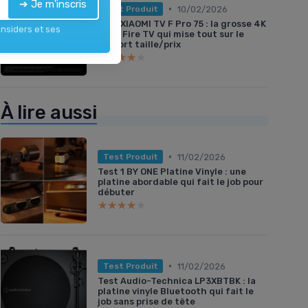
➔ Je m'inscris
•
10/02/2026
Test Produit
Test XIAOMI TV F Pro 75 : la grosse 4K
Insiders et ses
QLED Fire TV qui mise tout sur le
rapport taille/prix
★★★★★
★★★★★
À lire aussi
•
11/02/2026
Test Produit
Test 1 BY ONE Platine Vinyle : une
platine abordable qui fait le job pour
débuter
★★★★★
★★★★★
•
11/02/2026
Test Produit
Test Audio-Technica LP3XBTBK : la
platine vinyle Bluetooth qui fait le
job sans prise de tête