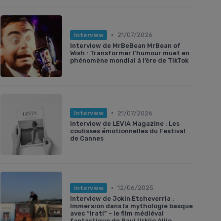
•
21/07/2026
Interview
Interview de MrBeBean MrBean of
Wish : Transformer l’humour muet en
phénomène mondial à l’ère de TikTok
•
21/07/2026
Interview
Interview de LEVIA Magazine : Les
coulisses émotionnelles du Festival
de Cannes
•
12/06/2025
Interview
Interview de Jokin Etcheverria :
Immersion dans la mythologie basque
avec “Irati” - le film médiéval
fantastique de Paul Urkijo Alijo