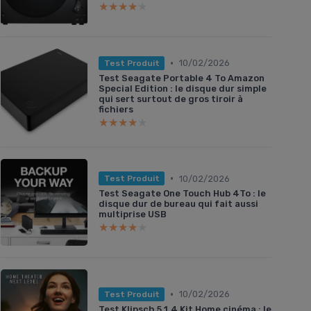
★★★★★
★★★★★
•
10/02/2026
Test Produit
Test Seagate Portable 4 To Amazon
Special Edition : le disque dur simple
qui sert surtout de gros tiroir à
fichiers
★★★★★
★★★★★
•
10/02/2026
Test Produit
Test Seagate One Touch Hub 4To : le
disque dur de bureau qui fait aussi
multiprise USB
★★★★★
★★★★★
•
10/02/2026
Test Produit
Test Klipsch 5.1.4 Kit Home cinéma : le