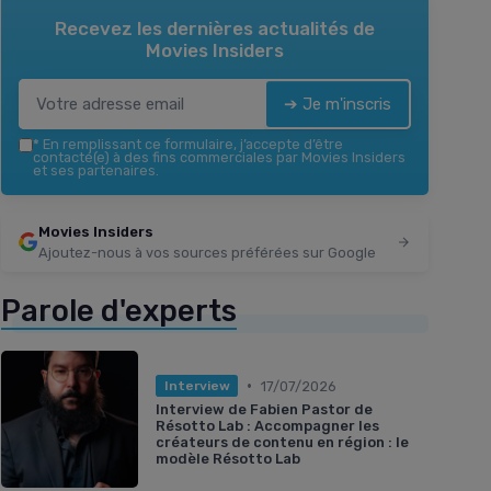
Recevez les dernières actualités de
Movies Insiders
➔ Je m'inscris
*
En remplissant ce formulaire, j’accepte d’être
contacté(e) à des fins commerciales par Movies Insiders
et ses partenaires.
Movies Insiders
Ajoutez-nous à vos sources préférées sur Google
Parole d'experts
•
17/07/2026
Interview
Interview de Fabien Pastor de
Résotto Lab : Accompagner les
créateurs de contenu en région : le
modèle Résotto Lab