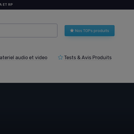
A ET RP
Nos TOPs produits
teriel audio et video
Tests & Avis Produits