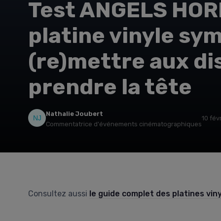
Test ANGELS HORN
platine vinyle sy
(re)mettre aux di
prendre la tête
Nathalie Joubert
10 fév
Commentatrice d'événements cinématographiques
Consultez aussi
le guide complet des platines vin