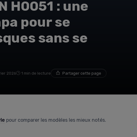
 H0051 : une
mpa pour se
sques sans se
rier 2026
1 min de lecture
Partager cette page
yle
pour comparer les modèles les mieux notés.