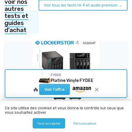
voir nos
Voir tous les tests Hi-fi et audio premium →
autres
tests et
guides
d'achat
FYDEE
Platine Vinyle FYDEE
🔥
Voir l'offre
Ce site utilise des cookies et vous donne le contrôle sur ceux que
ASUSTOR
vous souhaitez activer
Lockerstor 4 AS6604T 4 Baies Serveur NAS
Bureau Boîtier Quad...
Tout accepter
Personnaliser
Un NAS 4 baies qui envoie du lourd sans se prendre pour un
serveur pro