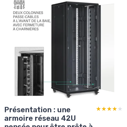
Présentation : une
★★★★★
★★★★★
armoire réseau 42U
pensée pour être prête à