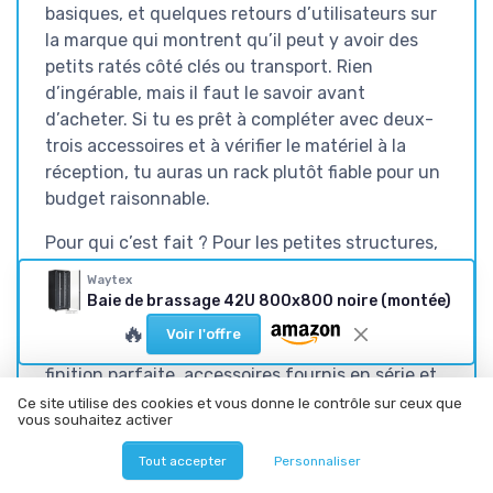
basiques, et quelques retours d’utilisateurs sur
la marque qui montrent qu’il peut y avoir des
petits ratés côté clés ou transport. Rien
d’ingérable, mais il faut le savoir avant
d’acheter. Si tu es prêt à compléter avec deux-
trois accessoires et à vérifier le matériel à la
réception, tu auras un rack plutôt fiable pour un
budget raisonnable.
Pour qui c’est fait ? Pour les petites structures,
les intégrateurs "light" ou les particuliers un peu
Waytex
équipés qui veulent une grande baie sérieuse
Baie de brassage 42U 800x800 noire (montée)
sans se ruiner. Qui devrait passer son chemin ?
🔥
Voir l'offre
Ceux qui veulent du très haut de gamme avec
finition parfaite, accessoires fournis en série et
support ultra carré. Dans sa catégorie, c’est un
Ce site utilise des cookies et vous donne le contrôle sur ceux que
vous souhaitez activer
choix cohérent et pragmatique, ni plus ni moins.
Tout accepter
Personnaliser