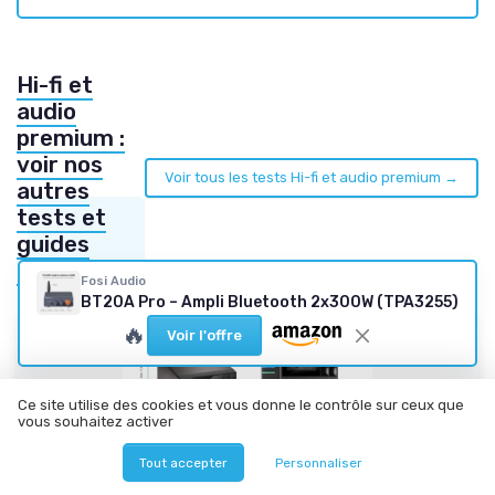
Hi-fi et
audio
premium :
voir nos
Voir tous les tests Hi-fi et audio premium →
autres
tests et
guides
d'achat
Fosi Audio
BT20A Pro – Ampli Bluetooth 2x300W (TPA3255)
🔥
Voir l'offre
Ce site utilise des cookies et vous donne le contrôle sur ceux que
vous souhaitez activer
Tout accepter
Personnaliser