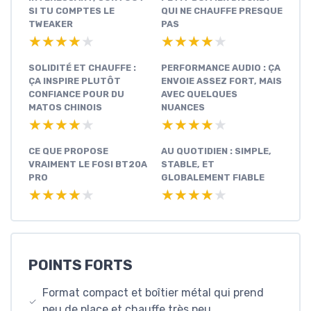
SI TU COMPTES LE
QUI NE CHAUFFE PRESQUE
TWEAKER
PAS
★★★★★
★★★★★
★★★★★
★★★★★
SOLIDITÉ ET CHAUFFE :
PERFORMANCE AUDIO : ÇA
ÇA INSPIRE PLUTÔT
ENVOIE ASSEZ FORT, MAIS
CONFIANCE POUR DU
AVEC QUELQUES
MATOS CHINOIS
NUANCES
★★★★★
★★★★★
★★★★★
★★★★★
CE QUE PROPOSE
AU QUOTIDIEN : SIMPLE,
VRAIMENT LE FOSI BT20A
STABLE, ET
PRO
GLOBALEMENT FIABLE
★★★★★
★★★★★
★★★★★
★★★★★
POINTS FORTS
Format compact et boîtier métal qui prend
peu de place et chauffe très peu