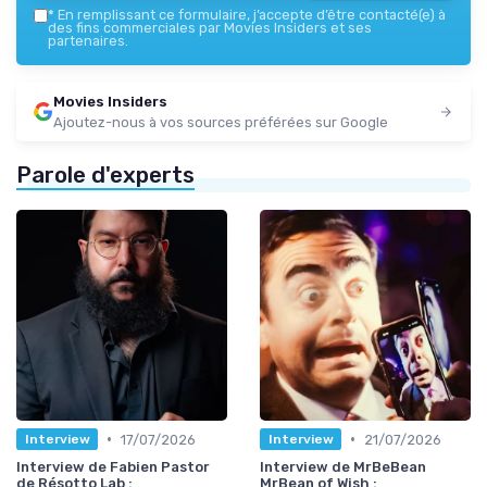
*
En remplissant ce formulaire, j’accepte d’être contacté(e) à
des fins commerciales par Movies Insiders et ses
partenaires.
Movies Insiders
Ajoutez-nous à vos sources préférées sur Google
Parole d'experts
•
•
17/07/2026
21/07/2026
Interview
Interview
Interview de Fabien Pastor
Interview de MrBeBean
de Résotto Lab :
MrBean of Wish :