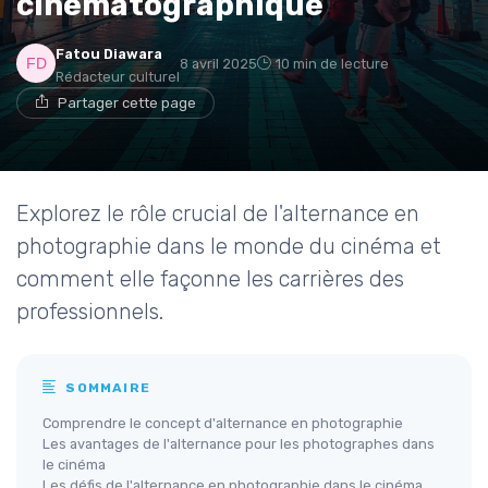
cinématographique
* En rejoignant le club, j'accepte de recevoir les emails
Fatou Diawara
8 avril 2025
10 min de lecture
de Movies Insiders et les offres de ses partenaires.
Rédacteur culturel
Partager cette page
Non merci, peut-être plus tard
Explorez le rôle crucial de l'alternance en
photographie dans le monde du cinéma et
comment elle façonne les carrières des
professionnels.
SOMMAIRE
Comprendre le concept d'alternance en photographie
Les avantages de l'alternance pour les photographes dans
le cinéma
Les défis de l'alternance en photographie dans le cinéma