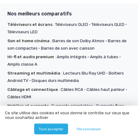
Nos meilleurs comparatifs
Téléviseurs et écrans
:
Téléviseurs OLED
·
Téléviseurs QLED
·
Téléviseurs LED
Son et home cinéma
:
Barres de son Dolby Atmos
·
Barres de
son compactes
·
Barres de son avec caisson
Hi-fi et audio premium
:
Amplis intégrés
·
Amplis à tubes
·
Amplis classe A
Streaming et multimédia
:
Lecteurs Blu Ray UHD
·
Boîtiers
Android TV
·
Disques durs multimédia
Câblage et connectique
:
Câbles RCA
·
Câbles haut parleur
·
Câbles HDMI
Mobilier et supports
:
Supports orientables
·
Supports fixes
·
Supports inclinables
Ce site utilise des cookies et vous donne le contrôle sur ceux que
vous souhaitez activer
Accessoires audio vidéo
:
Télécommandes IR
·
Télécommandes connectées
·
Panneaux acoustiques
Tout accepter
Personnaliser