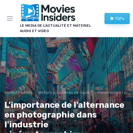
Panneau de gestion des cookies
×
TOPs
LE CLUB MOVIES INSIDERS
LE MEDIA DE L'ACTUALITÉ ET MATERIEL
AUDIO ET VIDEO
Rejoignez le club !
Comparatifs home cinéma, bons plans image et
son, nouveautés à ne pas manquer : les membres
du club reçoivent le meilleur en avant-première.
Alertes promos
Comparatifs
Guides d'achat
Nouveautés ciné
Movies Insiders
Métiers & carrières de l'audiovisuel
Formations et écol
L'importance de l'alternance
en photographie dans
l'industrie
→ Je rejoins le club