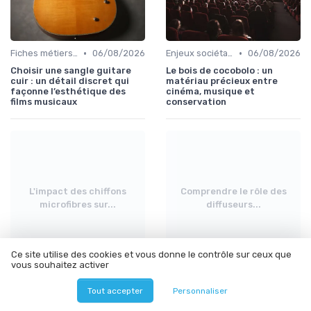
•
•
Fiches métiers du plateau
06/08/2026
Enjeux sociétaux et environnementaux
06/08/2026
Choisir une sangle guitare
Le bois de cocobolo : un
cuir : un détail discret qui
matériau précieux entre
façonne l’esthétique des
cinéma, musique et
films musicaux
conservation
L'impact des chiffons
Comprendre le rôle des
microfibres sur...
diffuseurs...
Ce site utilise des cookies et vous donne le contrôle sur ceux que
vous souhaitez activer
•
•
Enjeux sociétaux et environnementaux
06/08/2026
Économie et financement des films
06/08/2026
Tout accepter
Personnaliser
L'impact des chiffons
Comprendre le rôle des
microfibres sur l'industrie du
diffuseurs dans l'industrie du