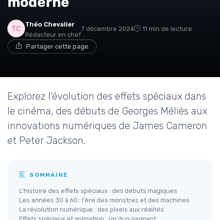
moderne
Théo Chevalier
7 décembre 2024
11 min de lecture
Rédacteur en chef
Partager cette page
Explorez l'évolution des effets spéciaux dans
le cinéma, des débuts de Georges Méliès aux
innovations numériques de James Cameron
et Peter Jackson.
SOMMAIRE
L'histoire des effets spéciaux : des débuts magiques
Les années 30 à 60 : l'ère des monstres et des machines
La révolution numérique : des pixels aux réalités
Effets spéciaux et animation : un duo gagnant