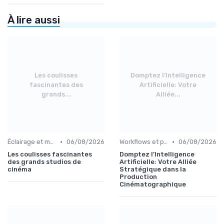
À lire aussi
Les coulisses
Domptez l’Intelligence
fascinantes des
Artificielle: Votre
grands...
Alliée...
•
•
Éclairage et machinerie
06/08/2026
Workflows et post-production
06/08/2026
Les coulisses fascinantes
Domptez l’Intelligence
des grands studios de
Artificielle: Votre Alliée
cinéma
Stratégique dans la
Production
Cinématographique