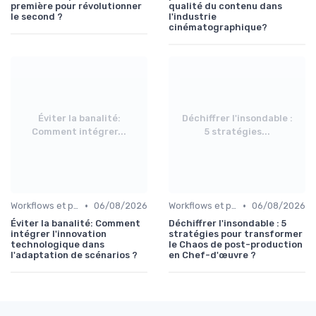
première pour révolutionner
qualité du contenu dans
le second ?
l'industrie
cinématographique?
Éviter la banalité:
Déchiffrer l'insondable :
Comment intégrer...
5 stratégies...
•
•
Workflows et post-production
06/08/2026
Workflows et post-production
06/08/2026
Éviter la banalité: Comment
Déchiffrer l'insondable : 5
intégrer l'innovation
stratégies pour transformer
technologique dans
le Chaos de post-production
l'adaptation de scénarios ?
en Chef-d'œuvre ?