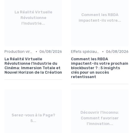
La Réalité Virtuelle
Comment les RBDA
Révolutionne
impactent-ils votre...
l'Industrie...
•
•
Production virtuelle et volumes LED
06/08/2026
Effets spéciaux et VFX
06/08/2026
La Réalité Virtuelle
Comment les RBDA
Révolutionne l'Industrie du
impactent-ils votre prochain
Cinéma: Immersion Totale et
blockbuster ? : 5 insights
Nouvel Horizon de la Création
clés pour un succès
retentissant
Découvrir l'Inconnu:
Serez-vous à la Page?
Comment favoriser
5...
l'innovation...