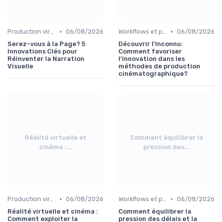
•
•
Production virtuelle et volumes LED
06/08/2026
Workflows et post-production
06/08/2026
Serez-vous à la Page? 5
Découvrir l'Inconnu:
Innovations Clés pour
Comment favoriser
Réinventer la Narration
l'innovation dans les
Visuelle
méthodes de production
cinématographique?
Réalité virtuelle et
Comment équilibrer la
cinéma :...
pression des...
•
•
Production virtuelle et volumes LED
06/08/2026
Workflows et post-production
06/08/2026
Réalité virtuelle et cinéma :
Comment équilibrer la
Comment exploiter la
pression des délais et la