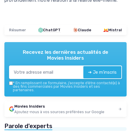
profondément notre relation à la réalité elle-même.
Résumer
ChatGPT
Claude
Mistral
Recevez les dernières actualités de
Movies Insiders
➔ Je m'inscris
*
En remplissant ce formulaire, j’accepte d’être contacté(e) à
des fins commerciales par Movies Insiders et ses
partenaires.
Movies Insiders
Ajoutez-nous à vos sources préférées sur Google
Parole d'experts