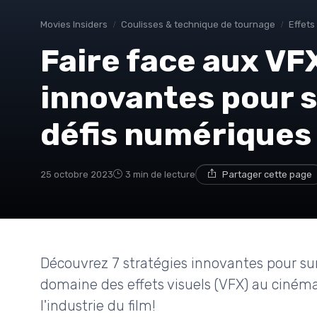
Movies Insiders
Coulisses & technique de tournage
Effets
Faire face aux VFX
innovantes pour 
défis numériques
25 octobre 2023
3 min de lecture
Partager cette page
Découvrez 7 stratégies innovantes pour su
domaine des effets visuels (VFX) au ciném
l'industrie du film!