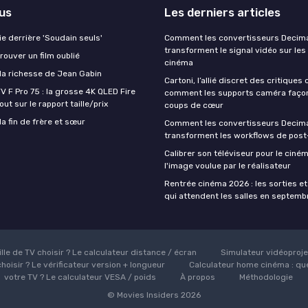
lus
Les derniers articles
aie derrière 'Soudain seuls'
Comment les convertisseurs Decim
transforment le signal vidéo sur les
ouver un film oublié
cinéma
a richesse de Jean Gabin
Cartoni, l’allié discret des critiques
V F Pro 75 : la grosse 4K QLED Fire
comment les supports caméra faço
ut sur le rapport taille/prix
coups de cœur
a fin de frère et sœur
Comment les convertisseurs Decim
transforment les workflows de post
Calibrer son téléviseur pour le ciném
l'image voulue par le réalisateur
Rentrée cinéma 2026 : les sorties et
qui attendent les salles en septemb
ille de TV choisir ? Le calculateur distance / écran
Simulateur vidéoprojec
hoisir ? Le vérificateur version + longueur
Calculateur home cinéma : que
votre TV ? Le calculateur VESA / poids
À propos
Méthodologie
© Movies Insiders 2026