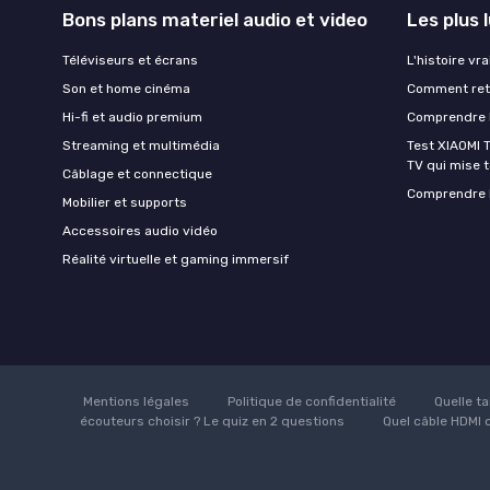
Bons plans materiel audio et video
Les plus 
Téléviseurs et écrans
L'histoire vr
Son et home cinéma
Comment retr
Hi-fi et audio premium
Comprendre l
Streaming et multimédia
Test XIAOMI T
TV qui mise to
Câblage et connectique
Comprendre l
Mobilier et supports
Accessoires audio vidéo
Réalité virtuelle et gaming immersif
Mentions légales
Politique de confidentialité
Quelle ta
écouteurs choisir ? Le quiz en 2 questions
Quel câble HDMI c