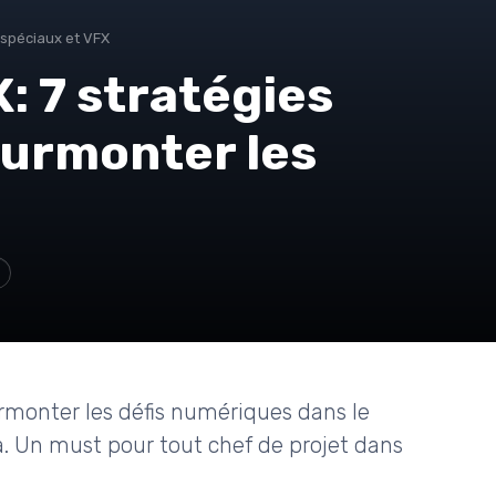
 spéciaux et VFX
: 7 stratégies
surmonter les
rmonter les défis numériques dans le
a. Un must pour tout chef de projet dans