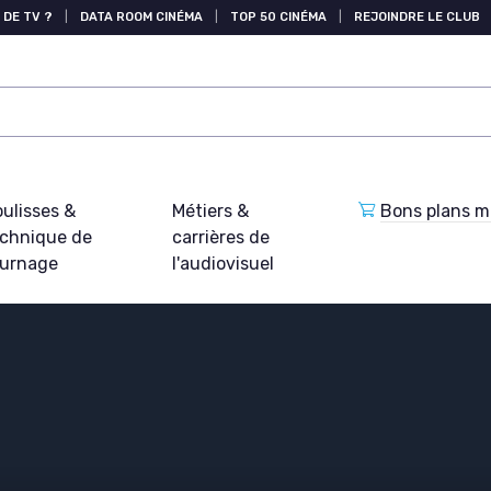
 DE TV ?
|
DATA ROOM CINÉMA
|
TOP 50 CINÉMA
|
REJOINDRE LE CLUB
ulisses &
Métiers &
Bons plans ma
echnique de
carrières de
ournage
l'audiovisuel