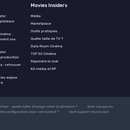
Movies Insiders
ator
Média
 plateaux
Marketplace
Outils pratiques
 cinéma :
Quelle taille de TV ?
nnent nos
Data Room Cinéma
ator
TOP 50 Cinéma
‑production
Rejoindre le club
a : retrouver
Kit média et RP
 les enjeux
re
teur : quelle taille d’image selon la distance ?
Quel casque ou
lle configuration pour votre pièce ?
Quel support mural pour