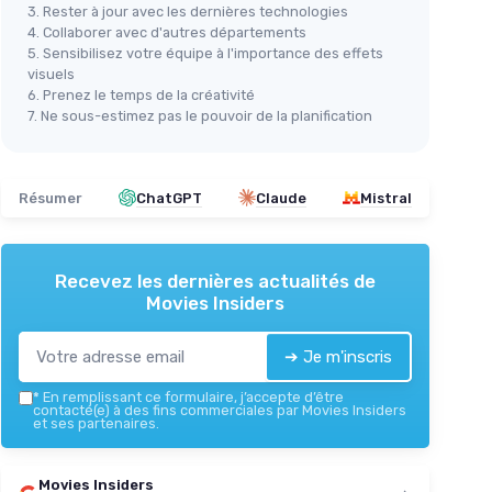
3. Rester à jour avec les dernières technologies
4. Collaborer avec d'autres départements
5. Sensibilisez votre équipe à l'importance des effets
visuels
6. Prenez le temps de la créativité
7. Ne sous-estimez pas le pouvoir de la planification
Résumer
ChatGPT
Claude
Mistral
Recevez les dernières actualités de
Movies Insiders
➔ Je m'inscris
*
En remplissant ce formulaire, j’accepte d’être
contacté(e) à des fins commerciales par Movies Insiders
et ses partenaires.
Movies Insiders