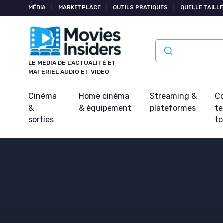
Panneau de gestion des cookies
MÉDIA
|
MARKETPLACE
|
OUTILS PRATIQUES
|
QUELLE TAILLE
LE MEDIA DE L'ACTUALITÉ ET
MATERIEL AUDIO ET VIDEO
Cinéma
Home cinéma
Streaming &
Co
&
& équipement
plateformes
t
sorties
t