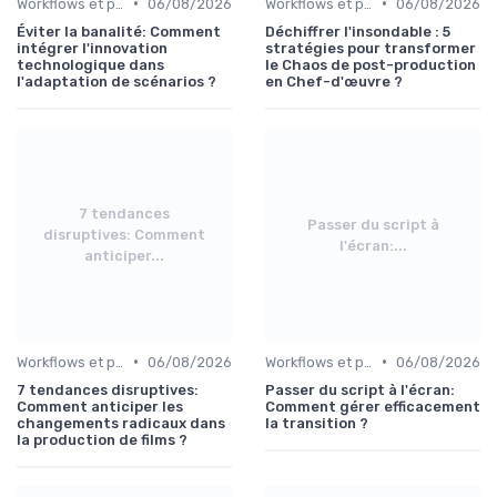
•
•
Workflows et post-production
06/08/2026
Workflows et post-production
06/08/2026
Éviter la banalité: Comment
Déchiffrer l'insondable : 5
intégrer l'innovation
stratégies pour transformer
technologique dans
le Chaos de post-production
l'adaptation de scénarios ?
en Chef-d'œuvre ?
7 tendances
Passer du script à
disruptives: Comment
l'écran:...
anticiper...
•
•
Workflows et post-production
06/08/2026
Workflows et post-production
06/08/2026
7 tendances disruptives:
Passer du script à l'écran:
Comment anticiper les
Comment gérer efficacement
changements radicaux dans
la transition ?
la production de films ?