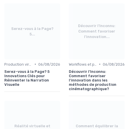
Découvrir l'Inconnu:
Serez-vous à la Page?
Comment favoriser
5...
l'innovation...
•
•
Production virtuelle et volumes LED
06/08/2026
Workflows et post-production
06/08/2026
Serez-vous à la Page? 5
Découvrir l'Inconnu:
Innovations Clés pour
Comment favoriser
Réinventer la Narration
l'innovation dans les
Visuelle
méthodes de production
cinématographique?
Réalité virtuelle et
Comment équilibrer la