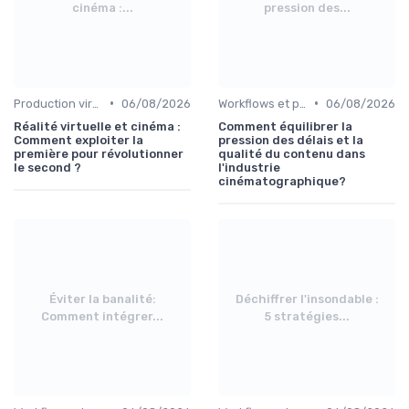
cinéma :...
pression des...
•
•
Production virtuelle et volumes LED
06/08/2026
Workflows et post-production
06/08/2026
Réalité virtuelle et cinéma :
Comment équilibrer la
Comment exploiter la
pression des délais et la
première pour révolutionner
qualité du contenu dans
le second ?
l'industrie
cinématographique?
Éviter la banalité:
Déchiffrer l'insondable :
Comment intégrer...
5 stratégies...