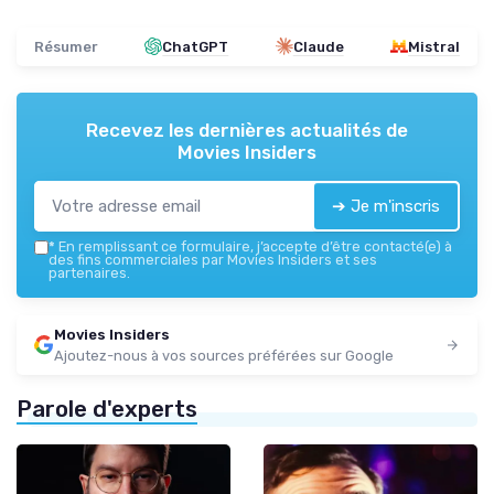
Résumer
ChatGPT
Claude
Mistral
Recevez les dernières actualités de
Movies Insiders
➔ Je m'inscris
*
En remplissant ce formulaire, j’accepte d’être contacté(e) à
des fins commerciales par Movies Insiders et ses
partenaires.
Movies Insiders
Ajoutez-nous à vos sources préférées sur Google
Parole d'experts