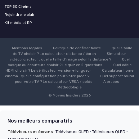
TOP 50 Cinéma
Rejoindre le club
Kit média et RP
Mentions légales
Politique de confidentialité
Quelle taille
de TV choisir ? Le calculateur distance / écran
Simulateur
vidéoprojecteur : quelle taille d’image selon la distance ?
Quel
casque ou écouteurs choisir ? Le quiz en 2 questions
Quel câble
HDMI choisir ? Le vérificateur version + longueur
Calculateur home
cinéma : quelle configuration pour votre pièce ?
Quel support mural
pour votre TV ? Le calculateur VESA / poids
À propos
Méthodologie
© Movies Insiders 2026
Nos meilleurs comparatifs
Téléviseurs et écrans
:
Téléviseurs OLED
·
Téléviseurs QLED
·
Téléviseurs LED