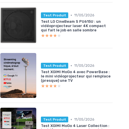
•
11/05/2026
Test Produit
Test LG CineBeam S PU615U : un
vidéoprojecteur laser 4K compact
qui fait le job en salle sombre
★★★★★
★★★★★
•
11/05/2026
Test Produit
Test XGIMI MoGo 4 avec PowerBase :
le mini vidéoprojecteur qui remplace
(presque) une TV
★★★★★
★★★★★
•
11/05/2026
Test Produit
Test XGIMI MoGo 4 Laser Collection :