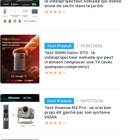
le vidéoprojecteur nomade qui donne
envie de sortir dans le jardin
★★★★★
★★★★★
•
11/05/2026
Test Produit
Test XGIMI Halo+ GTV : le
vidéoprojecteur nomade qui peut
vraiment remplacer une TV (avec
quelques compromis)
★★★★★
★★★★★
•
09/07/2026
Test Produit
Test Hisense M2 Pro : un vrai bon
projo 4K gâché par son système
VIDAA
★★★★★
★★★★★