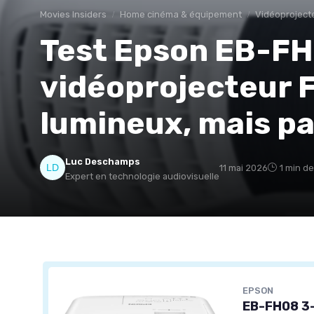
Movies Insiders
Home cinéma & équipement
Vidéoproject
Test Epson EB-FH
vidéoprojecteur F
lumineux, mais pas
Luc Deschamps
11 mai 2026
1 min de
Expert en technologie audiovisuelle
EPSON
EB-FH08 3-