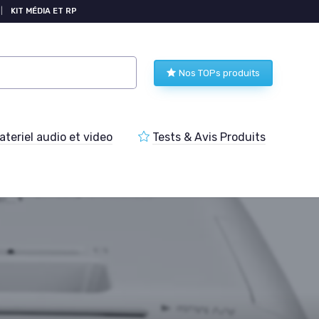
|
KIT MÉDIA ET RP
Nos TOPs produits
teriel audio et video
Tests & Avis Produits