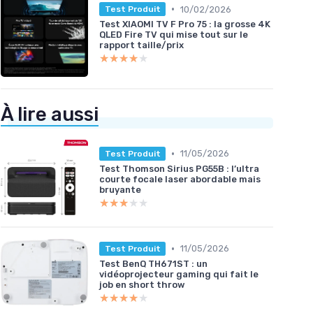
•
10/02/2026
Test Produit
Test XIAOMI TV F Pro 75 : la grosse 4K
QLED Fire TV qui mise tout sur le
rapport taille/prix
★★★★★
★★★★★
À lire aussi
•
11/05/2026
Test Produit
Test Thomson Sirius PG55B : l’ultra
courte focale laser abordable mais
bruyante
★★★★★
★★★★★
•
11/05/2026
Test Produit
Test BenQ TH671ST : un
vidéoprojecteur gaming qui fait le
job en short throw
★★★★★
★★★★★