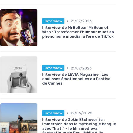
•
21/07/2026
Interview
Interview de MrBeBean MrBean of
Wish : Transformer l’humour muet en
phénomène mondial à l’ère de TikTok
•
21/07/2026
Interview
Interview de LEVIA Magazine : Les
coulisses émotionnelles du Festival
de Cannes
•
12/06/2025
Interview
Interview de Jokin Etcheverria :
Immersion dans la mythologie basque
avec “Irati” - le film médiéval
fantastique de Paul Urkijo Alijo