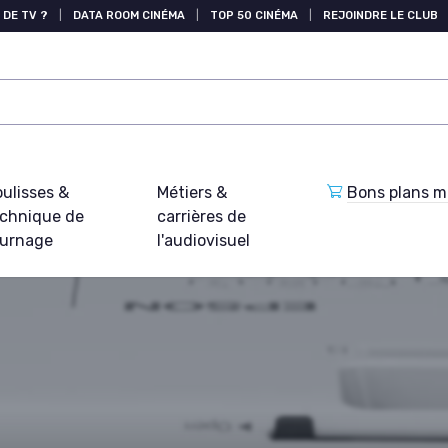
 DE TV ?
|
DATA ROOM CINÉMA
|
TOP 50 CINÉMA
|
REJOINDRE LE CLUB
ulisses &
Métiers &
Bons plans ma
echnique de
carrières de
ournage
l'audiovisuel