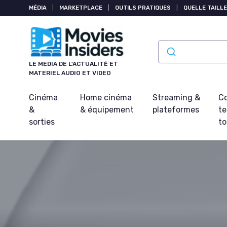
Panneau de gestion des cookies
MÉDIA
|
MARKETPLACE
|
OUTILS PRATIQUES
|
QUELLE TAILLE
LE MEDIA DE L'ACTUALITÉ ET
MATERIEL AUDIO ET VIDEO
Cinéma
Home cinéma
Streaming &
Co
&
& équipement
plateformes
t
sorties
t