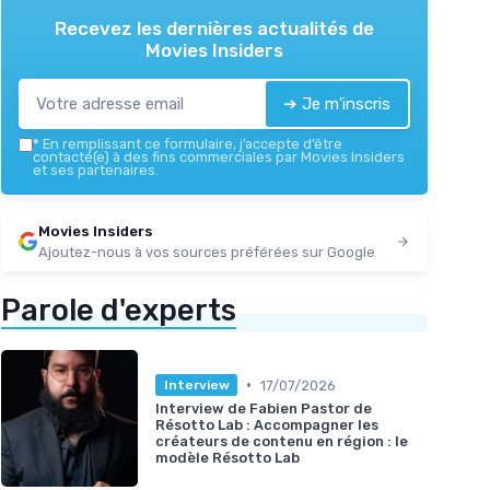
Recevez les dernières actualités de
Movies Insiders
➔ Je m'inscris
*
En remplissant ce formulaire, j’accepte d’être
contacté(e) à des fins commerciales par Movies Insiders
et ses partenaires.
Movies Insiders
Ajoutez-nous à vos sources préférées sur Google
Parole d'experts
•
17/07/2026
Interview
Interview de Fabien Pastor de
Résotto Lab : Accompagner les
créateurs de contenu en région : le
modèle Résotto Lab