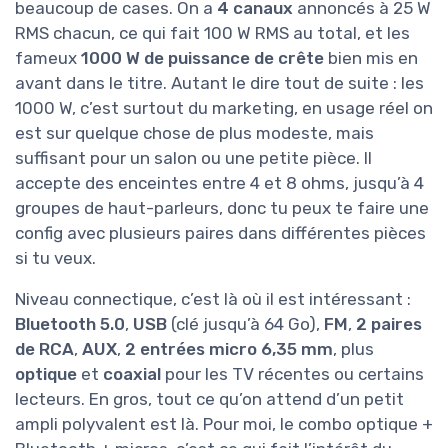
beaucoup de cases. On a
4 canaux
annoncés à 25 W
RMS chacun, ce qui fait 100 W RMS au total, et les
fameux
1000 W de puissance de crête
bien mis en
avant dans le titre. Autant le dire tout de suite : les
1000 W, c’est surtout du marketing, en usage réel on
est sur quelque chose de plus modeste, mais
suffisant pour un salon ou une petite pièce. Il
accepte des enceintes entre 4 et 8 ohms, jusqu’à 4
groupes de haut-parleurs, donc tu peux te faire une
config avec plusieurs paires dans différentes pièces
si tu veux.
Niveau connectique, c’est là où il est intéressant :
Bluetooth 5.0
,
USB
(clé jusqu’à 64 Go),
FM
,
2 paires
de RCA
,
AUX
,
2 entrées micro 6,35 mm
, plus
optique
et
coaxial
pour les TV récentes ou certains
lecteurs. En gros, tout ce qu’on attend d’un petit
ampli polyvalent est là. Pour moi, le combo optique +