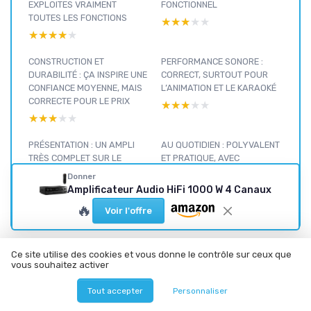
EXPLOITES VRAIMENT
FONCTIONNEL
TOUTES LES FONCTIONS
★★★★★
★★★★★
★★★★★
★★★★★
CONSTRUCTION ET
PERFORMANCE SONORE :
DURABILITÉ : ÇA INSPIRE UNE
CORRECT, SURTOUT POUR
CONFIANCE MOYENNE, MAIS
L’ANIMATION ET LE KARAOKÉ
CORRECTE POUR LE PRIX
★★★★★
★★★★★
★★★★★
★★★★★
PRÉSENTATION : UN AMPLI
AU QUOTIDIEN : POLYVALENT
TRÈS COMPLET SUR LE
ET PRATIQUE, AVEC
PAPIER
QUELQUES DÉTAILS
Donner
AGAÇANTS
★★★★★
★★★★★
Amplificateur Audio HiFi 1000 W 4 Canaux
★★★★★
★★★★★
🔥
Voir l'offre
Ce site utilise des cookies et vous donne le contrôle sur ceux que
vous souhaitez activer
Son et home
cinéma : voir
Tout accepter
Personnaliser
nos autres