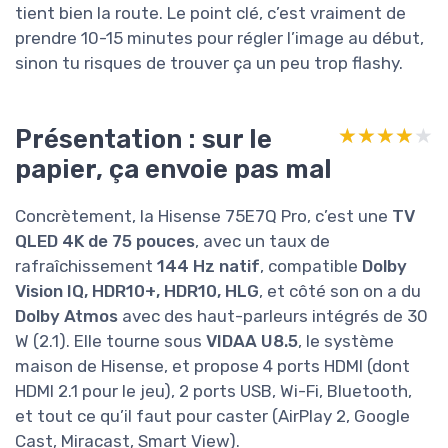
tient bien la route. Le point clé, c’est vraiment de
prendre 10-15 minutes pour régler l’image au début,
sinon tu risques de trouver ça un peu trop flashy.
Présentation : sur le
★★★★★
★★★★★
papier, ça envoie pas mal
Concrètement, la Hisense 75E7Q Pro, c’est une
TV
QLED 4K de 75 pouces
, avec un taux de
rafraîchissement
144 Hz natif
, compatible
Dolby
Vision IQ, HDR10+, HDR10, HLG
, et côté son on a du
Dolby Atmos
avec des haut-parleurs intégrés de 30
W (2.1). Elle tourne sous
VIDAA U8.5
, le système
maison de Hisense, et propose 4 ports HDMI (dont
HDMI 2.1 pour le jeu), 2 ports USB, Wi-Fi, Bluetooth,
et tout ce qu’il faut pour caster (AirPlay 2, Google
Cast, Miracast, Smart View).