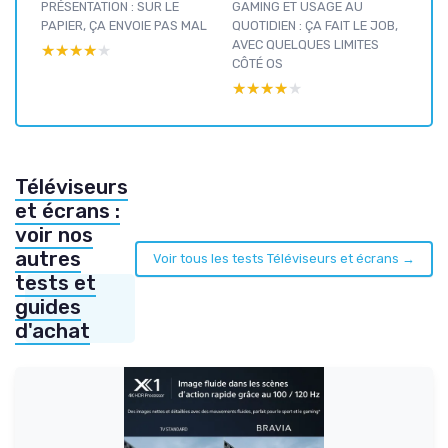
PRÉSENTATION : SUR LE
GAMING ET USAGE AU
PAPIER, ÇA ENVOIE PAS MAL
QUOTIDIEN : ÇA FAIT LE JOB,
AVEC QUELQUES LIMITES
★★★★★
★★★★★
CÔTÉ OS
★★★★★
★★★★★
Téléviseurs
et écrans :
voir nos
autres
Voir tous les tests Téléviseurs et écrans →
tests et
guides
d'achat