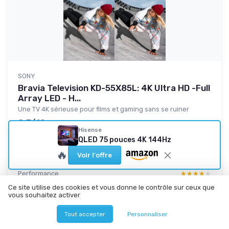
SONY
Bravia Television KD-55X85L: 4K Ultra HD -Full
Array LED - H...
Une TV 4K sérieuse pour films et gaming sans se ruiner
8.3/10
★★★★★
★★★★★
Hisense
Rapport qualité-prix
★★★★★
★★★★★
QLED 75 pouces 4K 144Hz
Design
★★★★★
★★★★★
🔥
Voir l'offre
Confort
★★★★★
★★★★★
Performance
★★★★★
★★★★★
Ce site utilise des cookies et vous donne le contrôle sur ceux que
vous souhaitez activer
Lire le test produit complet
Tout accepter
Personnaliser