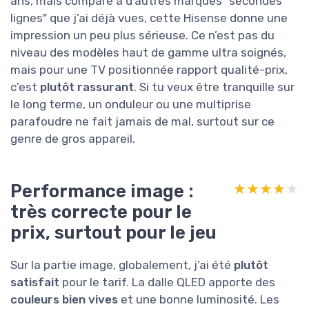
ans, mais comparé à d’autres marques "secondes
lignes" que j’ai déjà vues, cette Hisense donne une
impression un peu plus sérieuse. Ce n’est pas du
niveau des modèles haut de gamme ultra soignés,
mais pour une TV positionnée rapport qualité-prix,
c’est
plutôt rassurant
. Si tu veux être tranquille sur
le long terme, un onduleur ou une multiprise
parafoudre ne fait jamais de mal, surtout sur ce
genre de gros appareil.
Performance image :
★★★★★
★★★★★
très correcte pour le
prix, surtout pour le jeu
Sur la partie image, globalement, j’ai été
plutôt
satisfait
pour le tarif. La dalle QLED apporte des
couleurs bien vives
et une bonne luminosité. Les