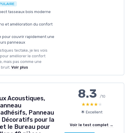
PULAIRE
spect tasseaux bois moderne
ho et amélioration du confort
e pour couvrir rapidement une
ieurs panneaux
tiques tectake, je les vois
our améliorer le confort
ce, mais pas comme une
bruit.
Voir plus
8.3
/10
ux Acoustiques,
★★★★★
★★★★★
Panneau
adhésifs, Panneau
🌟 Excellent
 Décoratifs pour la
Voir le test complet →
 et le Bureau pour