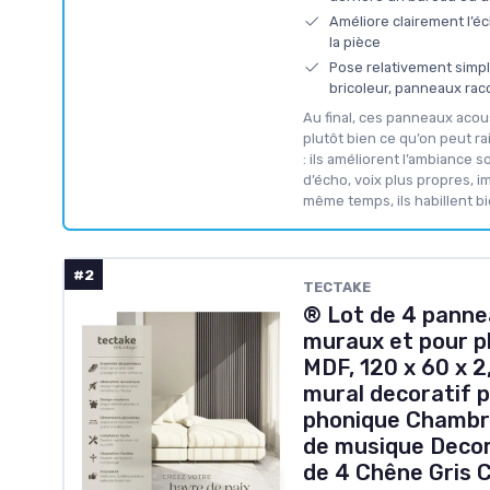
Améliore clairement l’é
la pièce
Pose relativement simp
bricoleur, panneaux ra
Au final, ces panneaux acou
plutôt bien ce qu’on peut r
: ils améliorent l’ambiance 
d’écho, voix plus propres, i
même temps, ils habillent b
#2
TECTAKE
® Lot de 4 panne
muraux et pour pl
MDF, 120 x 60 x 2
mural decoratif p
phonique Chambre
de musique Decor
de 4 Chêne Gris C