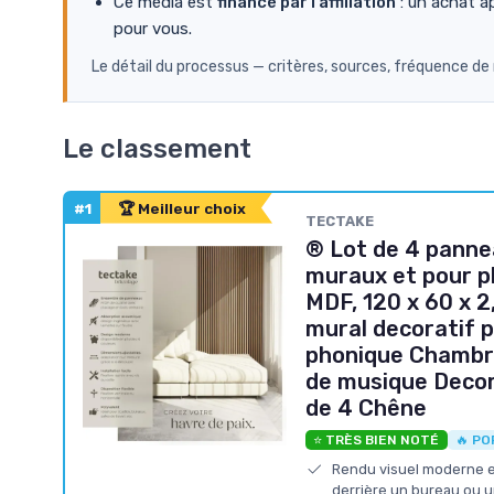
Ce média est
financé par l'affiliation
: un achat a
pour vous.
Le détail du processus — critères, sources, fréquence de
Le classement
#1
🏆 Meilleur choix
TECTAKE
® Lot de 4 panne
muraux et pour pl
MDF, 120 x 60 x 2
mural decoratif p
phonique Chambre
de musique Decor
de 4 Chêne
⭐ TRÈS BIEN NOTÉ
🔥 PO
Rendu visuel moderne et
derrière un bureau ou 