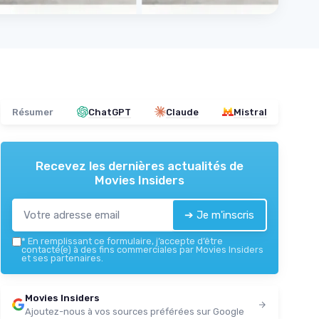
Résumer
ChatGPT
Claude
Mistral
Recevez les dernières actualités de
Movies Insiders
➔ Je m'inscris
*
En remplissant ce formulaire, j’accepte d’être
contacté(e) à des fins commerciales par Movies Insiders
et ses partenaires.
Movies Insiders
Ajoutez-nous à vos sources préférées sur Google