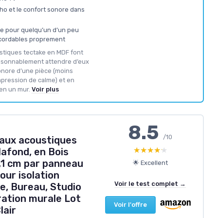
cho et le confort sonore dans
le pour quelqu’un d’un peu
ccordables proprement
stiques tectake en MDF font
aisonnablement attendre d’eux
sonore d’une pièce (moins
mpression de calme) et en
ien un mur.
Voir plus
8.5
/10
aux acoustiques
★★★★★
★★★★★
afond, en Bois
,1 cm par panneau
🌟 Excellent
our isolation
Voir le test complet →
, Bureau, Studio
ation murale Lot
Voir l'offre
lair