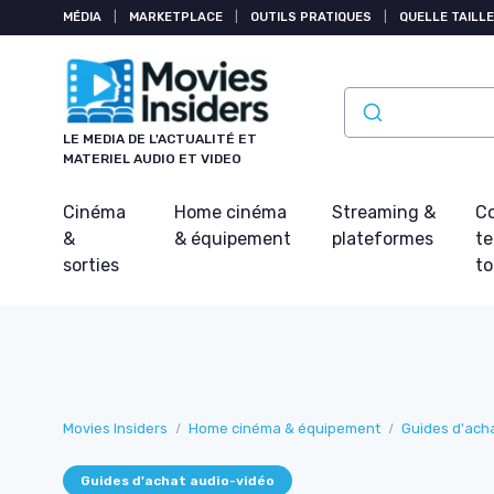
Panneau de gestion des cookies
MÉDIA
|
MARKETPLACE
|
OUTILS PRATIQUES
|
QUELLE TAILLE
LE MEDIA DE L'ACTUALITÉ ET
MATERIEL AUDIO ET VIDEO
Cinéma
Home cinéma
Streaming &
Co
&
& équipement
plateformes
t
sorties
t
Movies Insiders
Home cinéma & équipement
Guides d'ach
Guides d'achat audio-vidéo