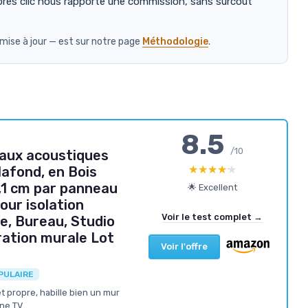
près clic nous rapporte une commission, sans surcoût
 mise à jour — est sur notre page
Méthodologie
.
8.5
/10
aux acoustiques
★★★★★
★★★★★
afond, en Bois
,1 cm par panneau
🌟 Excellent
our isolation
Voir le test complet →
, Bureau, Studio
ation murale Lot
Voir l'offre
PULAIRE
 propre, habille bien un mur
une TV