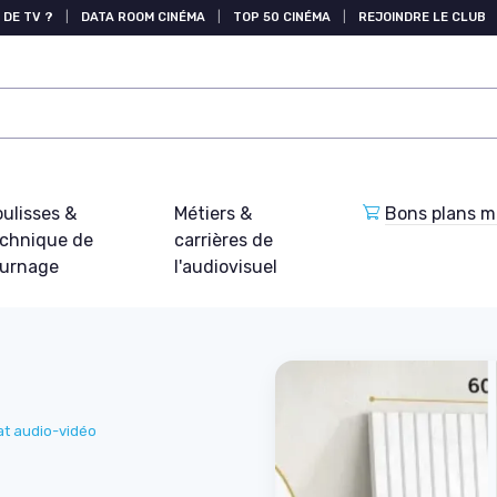
 DE TV ?
|
DATA ROOM CINÉMA
|
TOP 50 CINÉMA
|
REJOINDRE LE CLUB
ulisses &
Métiers &
Bons plans ma
echnique de
carrières de
ournage
l'audiovisuel
at audio-vidéo