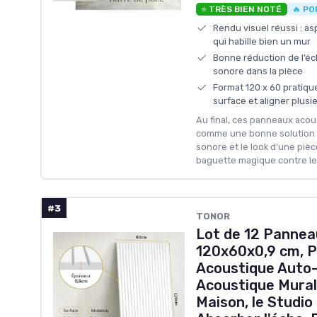
⭐ TRÈS BIEN NOTÉ
🔥 PO
Rendu visuel réussi : a
qui habille bien un mur
Bonne réduction de l’éc
sonore dans la pièce
Format 120 x 60 pratiqu
surface et aligner plus
Au final, ces panneaux acous
comme une bonne solution p
sonore et le look d’une piè
baguette magique contre le 
#3
TONOR
Lot de 12 Pannea
120x60x0,9 cm, 
Acoustique Auto-
Acoustique Mural
Maison, le Studio