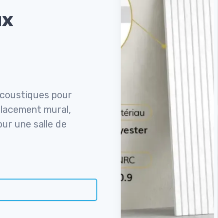
ux
acoustiques pour
placement mural,
our une salle de