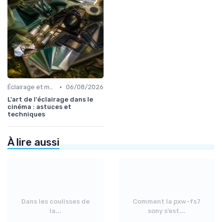
•
Éclairage et machinerie
06/08/2026
L'art de l'éclairage dans le
cinéma : astuces et
techniques
À lire aussi
Dans les coulisses de
Comment la pxw-fs7
la...
sony s’est...