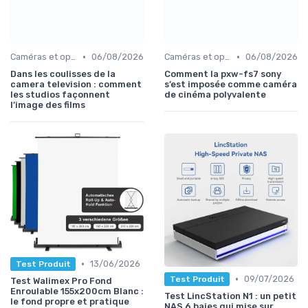
•
•
Caméras et optiques cinéma
06/08/2026
Caméras et optiques cinéma
06/08/2026
Dans les coulisses de la
Comment la pxw-fs7 sony
camera television : comment
s’est imposée comme caméra
les studios façonnent
de cinéma polyvalente
l’image des films
•
13/06/2026
Test Produit
•
09/07/2026
Test Produit
Test Walimex Pro Fond
Enroulable 155x200cm Blanc :
Test LincStation N1 : un petit
le fond propre et pratique
NAS 6 baies qui mise sur