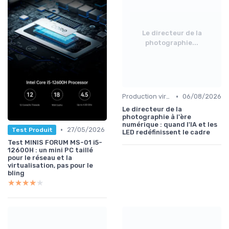
Le directeur de la
photographie...
•
Production virtuelle et volumes LED
06/08/2026
Le directeur de la
photographie à l'ère
numérique : quand l'IA et les
•
27/05/2026
Test Produit
LED redéfinissent le cadre
Test MINIS FORUM MS-01 i5-
12600H : un mini PC taillé
pour le réseau et la
virtualisation, pas pour le
bling
★★★★★
★★★★★