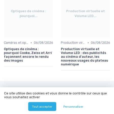
Optiques de cinéma :
Production virtuelle et
pourquoi...
Volume LED...
•
•
Caméras et optiques cinéma
06/08/2026
Production virtuelle et volumes LED
06/08/2026
Optiques de cinéma :
Production virtuelle et
pourquoi Cooke, Zeiss et Arri
Volume LED : des publicités
façonnent encore le rendu
au cinéma d'auteur, les
des images
nouveaux usages du plateau
numérique
Les articles par date
Ce site utilise des cookies et vous donne le contrôle sur ceux que
vous souhaitez activer
Octobre 2023
Novembre 2023
Décembre 2023
Janvier 2024
Tout accepter
Personnaliser
Février 2024
Mars 2024