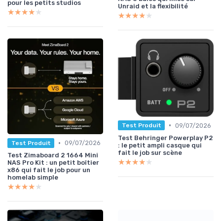
pour les petits studios
Unraid et la flexibilité
★★★★★
★★★★★
★★★★★
★★★★★
•
09/07/2026
Test Produit
Test Behringer Powerplay P2
•
09/07/2026
Test Produit
: le petit ampli casque qui
fait le job sur scène
Test Zimaboard 2 1664 Mini
★★★★★
★★★★★
NAS Pro Kit : un petit boîtier
x86 qui fait le job pour un
homelab simple
★★★★★
★★★★★