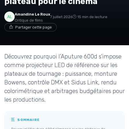
plateau pour le cinéma
Amandine Le Roux
7 juillet 2026
15 min de lecture
Critique de films
Partager cette page
Découvrez pourquoi l’Aputure 600d s’impose
comme projecteur LED de référence sur les
plateaux de tournage : puissance, monture
Bowens, contrôle DMX et Sidus Link, rendu
colorimétrique et arbitrages budgétaires pour
les productions.
SOMMAIRE