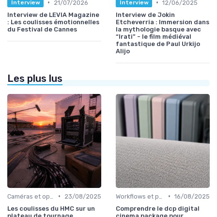
•
•
21/07/2026
12/06/2025
Interview
Interview
Interview de LEVIA Magazine
Interview de Jokin
: Les coulisses émotionnelles
Etcheverria : Immersion dans
du Festival de Cannes
la mythologie basque avec
“Irati” - le film médiéval
fantastique de Paul Urkijo
Alijo
Les plus lus
•
•
Caméras et optiques cinéma
23/08/2025
Workflows et post-production
16/08/2025
Les coulisses du HMC sur un
Comprendre le dcp digital
plateau de tournage
cinema package pour