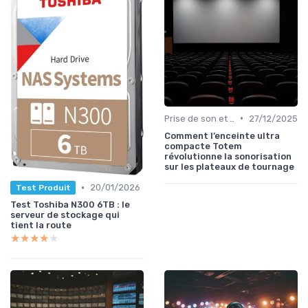
•
Prise de son et montage
27/12/2025
Comment l’enceinte ultra
compacte Totem
révolutionne la sonorisation
sur les plateaux de tournage
•
20/01/2026
Test Produit
Test Toshiba N300 6TB : le
serveur de stockage qui
tient la route
★★★★★
★★★★★