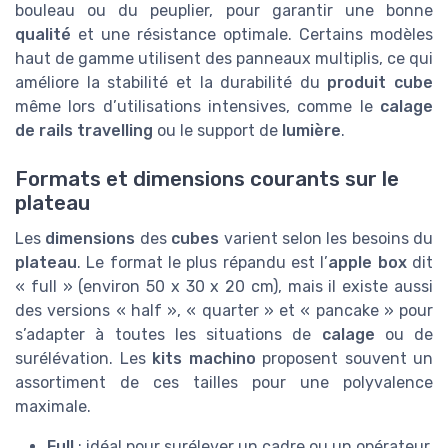
bouleau ou du peuplier, pour garantir une bonne
qualité
et une résistance optimale. Certains modèles
haut de gamme utilisent des panneaux multiplis, ce qui
améliore la stabilité et la durabilité du
produit cube
même lors d’utilisations intensives, comme le
calage
de rails travelling
ou le support de
lumière
.
Formats et dimensions courants sur le
plateau
Les
dimensions
des
cubes
varient selon les besoins du
plateau
. Le format le plus répandu est l’
apple box
dit
« full » (environ 50 x 30 x 20 cm), mais il existe aussi
des versions « half », « quarter » et « pancake » pour
s’adapter à toutes les situations de
calage
ou de
surélévation. Les
kits machino
proposent souvent un
assortiment de ces tailles pour une polyvalence
maximale.
Full
: idéal pour surélever un cadre ou un opérateur