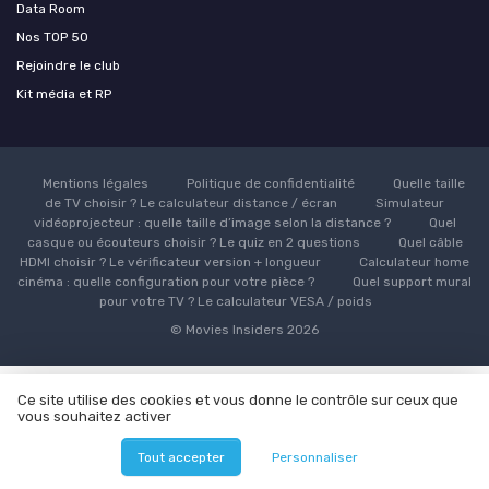
Data Room
Nos TOP 50
Rejoindre le club
Kit média et RP
Mentions légales
Politique de confidentialité
Quelle taille
de TV choisir ? Le calculateur distance / écran
Simulateur
vidéoprojecteur : quelle taille d’image selon la distance ?
Quel
casque ou écouteurs choisir ? Le quiz en 2 questions
Quel câble
HDMI choisir ? Le vérificateur version + longueur
Calculateur home
cinéma : quelle configuration pour votre pièce ?
Quel support mural
pour votre TV ? Le calculateur VESA / poids
© Movies Insiders 2026
Ce site utilise des cookies et vous donne le contrôle sur ceux que
vous souhaitez activer
Nos meilleurs comparatifs
Téléviseurs et écrans
:
Téléviseurs OLED
·
Téléviseurs QLED
·
Tout accepter
Personnaliser
Téléviseurs LED