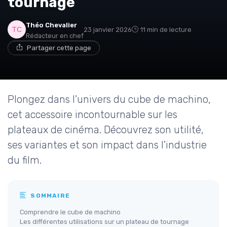
tournage
Théo Chevalier
* En rejoignant le club, j'accepte de recevoir les emails
23 janvier 2026
11 min de lecture
de Movies Insiders et les offres de ses partenaires.
Rédacteur en chef
Partager cette page
Plongez dans l'univers du cube de machino,
cet accessoire incontournable sur les
plateaux de cinéma. Découvrez son utilité,
ses variantes et son impact dans l'industrie
du film.
SOMMAIRE
Comprendre le cube de machino
Les différentes utilisations sur un plateau de tournage