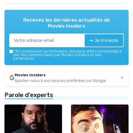
Recevez les dernières actualités de
Movies Insiders
➔ Je m'inscris
*
En remplissant ce formulaire, j’accepte d’être contacté(e) à
des fins commerciales par Movies Insiders et ses
partenaires.
Movies Insiders
Ajoutez-nous à vos sources préférées sur Google
Parole d'experts