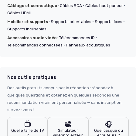
Câblage et connectique
:
Câbles RCA
·
Câbles haut parleur
·
Câbles HDMI
Mobilier et supports
:
Supports orientables
·
Supports fixes
·
Supports inclinables
Accessoires audio vidéo
:
Télécommandes IR
·
Télécommandes connectées
·
Panneaux acoustiques
Nos outils pratiques
Des outils gratuits conçus par la rédaction : répondez à
quelques questions et obtenez en quelques secondes une
recommandation vraiment personnalisée — sans inscription,
servez-vous !
📺
📽️
🎧
Quelle taille de TV
Simulateur
Quel casque ou
?
vidéoprojecteur
écouteurs ?