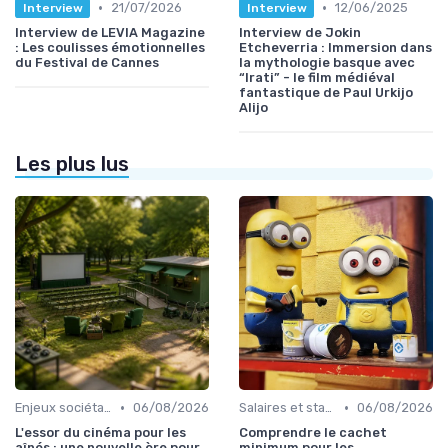
•
•
21/07/2026
12/06/2025
Interview
Interview
Interview de LEVIA Magazine
Interview de Jokin
: Les coulisses émotionnelles
Etcheverria : Immersion dans
du Festival de Cannes
la mythologie basque avec
“Irati” - le film médiéval
fantastique de Paul Urkijo
Alijo
Les plus lus
•
•
Enjeux sociétaux et environnementaux
06/08/2026
Salaires et statut d'intermittent
06/08/2026
L'essor du cinéma pour les
Comprendre le cachet
aînés : une nouvelle ère pour
minimum pour les