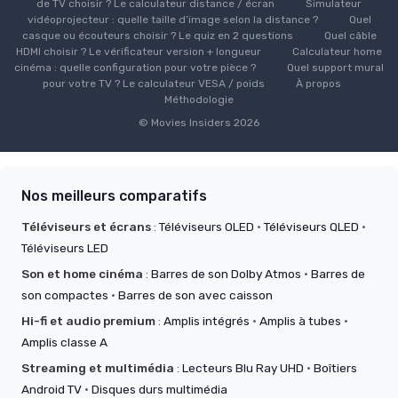
de TV choisir ? Le calculateur distance / écran
Simulateur
vidéoprojecteur : quelle taille d’image selon la distance ?
Quel
casque ou écouteurs choisir ? Le quiz en 2 questions
Quel câble
HDMI choisir ? Le vérificateur version + longueur
Calculateur home
cinéma : quelle configuration pour votre pièce ?
Quel support mural
pour votre TV ? Le calculateur VESA / poids
À propos
Méthodologie
© Movies Insiders 2026
Nos meilleurs comparatifs
Téléviseurs et écrans
:
Téléviseurs OLED
·
Téléviseurs QLED
·
Téléviseurs LED
Son et home cinéma
:
Barres de son Dolby Atmos
·
Barres de
son compactes
·
Barres de son avec caisson
Hi-fi et audio premium
:
Amplis intégrés
·
Amplis à tubes
·
Amplis classe A
Streaming et multimédia
:
Lecteurs Blu Ray UHD
·
Boîtiers
Android TV
·
Disques durs multimédia