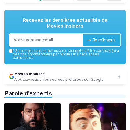
Recevez les dernières actualités de
Movies Insiders
➔ Je m'inscris
*
En remplissant ce formulaire, j’accepte d’être contacté(e) à
des fins commerciales par Movies Insiders et ses
partenaires.
Movies Insiders
Ajoutez-nous à vos sources préférées sur Google
Parole d'experts