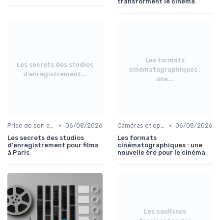
transforment le cinéma
Les formats
Les secrets des studios
cinématographiques :
d'enregistrement...
une...
•
•
Prise de son et montage
06/08/2026
Caméras et optiques cinéma
06/08/2026
Les secrets des studios
Les formats
d'enregistrement pour films
cinématographiques : une
à Paris
nouvelle ère pour le cinéma
Les coulisses