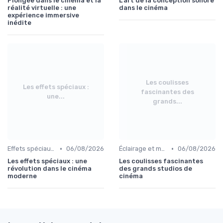
Plongée dans le cinéma et la
L'art de la conception sonore
réalité virtuelle : une
dans le cinéma
expérience immersive
inédite
Les coulisses
Les effets spéciaux :
fascinantes des
une...
grands...
•
•
Effets spéciaux et VFX
06/08/2026
Éclairage et machinerie
06/08/2026
Les effets spéciaux : une
Les coulisses fascinantes
révolution dans le cinéma
des grands studios de
moderne
cinéma