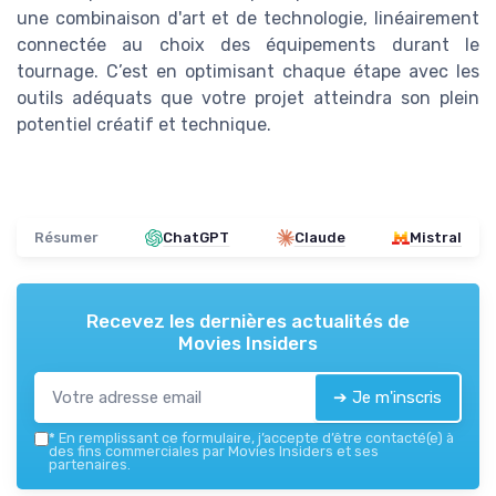
une combinaison d'art et de technologie, linéairement
connectée au choix des équipements durant le
tournage. C’est en optimisant chaque étape avec les
outils adéquats que votre projet atteindra son plein
potentiel créatif et technique.
Résumer
ChatGPT
Claude
Mistral
Recevez les dernières actualités de
Movies Insiders
➔ Je m'inscris
*
En remplissant ce formulaire, j’accepte d’être contacté(e) à
des fins commerciales par Movies Insiders et ses
partenaires.