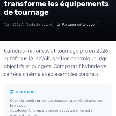
transforme les équipements
de tournage
1 juin 2026
13 min de lecture
Partager cette page
Caméras mirrorless et tournage pro en 2026 :
autofocus IA, 4K/6K, gestion thermique, rigs,
objectifs et budgets. Comparatif hybride vs
caméra cinéma avec exemples concrets.
SOMMAIRE
Quand la caméra mirrorless bouscule la caméra cinéma sur
le plateau
Autofocus IA, formats avancés et capteurs : ce qui a
vraiment changé