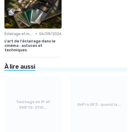
•
Éclairage et machinerie
06/08/2026
L'art de l'éclairage dans le
cinéma : astuces et
techniques
À lire aussi
Tournage en IP et
GoPro GP3 : quand la...
SMPTE-2110...