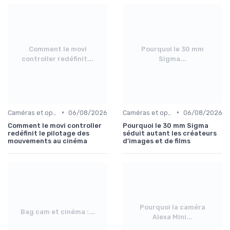
Comment le movi
Pourquoi le 30 mm
controller redéfinit...
Sigma...
•
•
Caméras et optiques cinéma
06/08/2026
Caméras et optiques cinéma
06/08/2026
Comment le movi controller
Pourquoi le 30 mm Sigma
redéfinit le pilotage des
séduit autant les créateurs
mouvements au cinéma
d’images et de films
Pourquoi la caméra
Bag cam et cinéma :...
Alexa Mini...