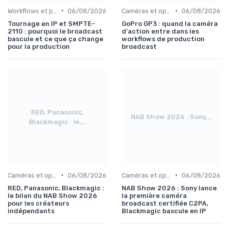
•
•
Workflows et post-production
06/08/2026
Caméras et optiques cinéma
06/08/2026
Tournage en IP et SMPTE-
GoPro GP3 : quand la caméra
2110 : pourquoi le broadcast
d'action entre dans les
bascule et ce que ça change
workflows de production
pour la production
broadcast
RED, Panasonic,
NAB Show 2026 : Sony...
Blackmagic : le...
•
•
Caméras et optiques cinéma
06/08/2026
Caméras et optiques cinéma
06/08/2026
RED, Panasonic, Blackmagic :
NAB Show 2026 : Sony lance
le bilan du NAB Show 2026
la première caméra
pour les créateurs
broadcast certifiée C2PA,
indépendants
Blackmagic bascule en IP