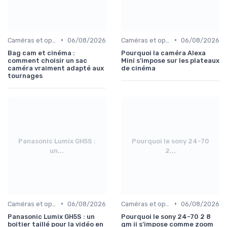
•
•
Caméras et optiques cinéma
06/08/2026
Caméras et optiques cinéma
06/08/2026
Bag cam et cinéma :
Pourquoi la caméra Alexa
comment choisir un sac
Mini s’impose sur les plateaux
caméra vraiment adapté aux
de cinéma
tournages
Panasonic Lumix GH5S :
Pourquoi le sony 24-70
un...
2...
•
•
Caméras et optiques cinéma
06/08/2026
Caméras et optiques cinéma
06/08/2026
Panasonic Lumix GH5S : un
Pourquoi le sony 24-70 2 8
boîtier taillé pour la vidéo en
gm ii s’impose comme zoom