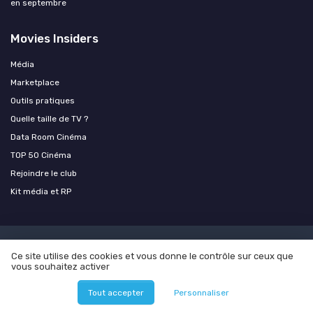
en septembre
Movies Insiders
Média
Marketplace
Outils pratiques
Quelle taille de TV ?
Data Room Cinéma
TOP 50 Cinéma
Rejoindre le club
Kit média et RP
Mentions légales
Politique de confidentialité
Quelle taille
Ce site utilise des cookies et vous donne le contrôle sur ceux que
de TV choisir ? Le calculateur distance / écran
Simulateur
vous souhaitez activer
vidéoprojecteur : quelle taille d’image selon la distance ?
Quel
casque ou écouteurs choisir ? Le quiz en 2 questions
Quel câble
Tout accepter
Personnaliser
HDMI choisir ? Le vérificateur version + longueur
Calculateur home
cinéma : quelle configuration pour votre pièce ?
Quel support mural