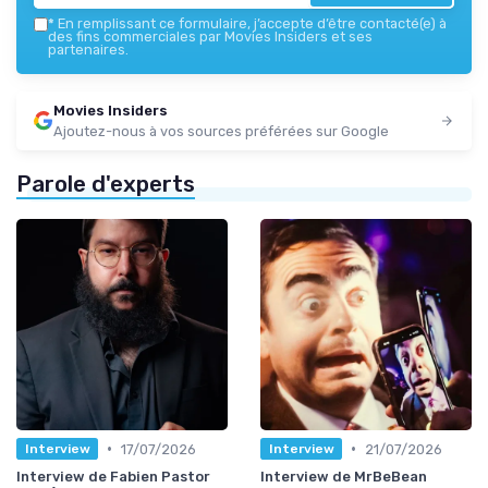
*
En remplissant ce formulaire, j’accepte d’être contacté(e) à
des fins commerciales par Movies Insiders et ses
partenaires.
Movies Insiders
Ajoutez-nous à vos sources préférées sur Google
Parole d'experts
•
•
17/07/2026
21/07/2026
Interview
Interview
Interview de Fabien Pastor
Interview de MrBeBean