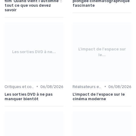
film 'Quand vient l'automne' :
plongée cinématographique
tout ce que vous devez
fascinante
savoir
L'impact de l'espace sur
Les sorties DVD à ne...
le...
•
•
Critiques et coups de cœur
06/08/2026
Réalisateurs et auteurs
06/08/2026
Les sorties DVD à ne pas
L'impact de l'espace sur le
manquer bientôt
cinéma moderne