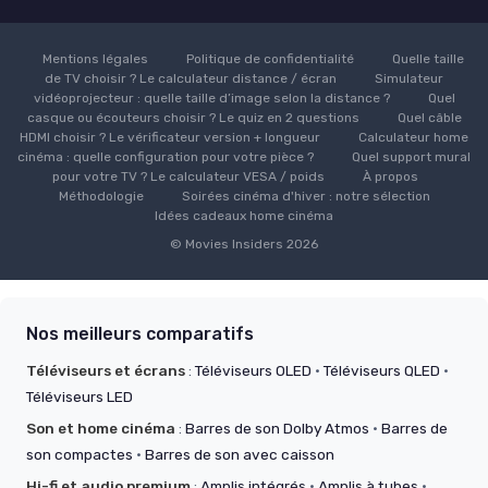
Mentions légales
Politique de confidentialité
Quelle taille
de TV choisir ? Le calculateur distance / écran
Simulateur
vidéoprojecteur : quelle taille d’image selon la distance ?
Quel
casque ou écouteurs choisir ? Le quiz en 2 questions
Quel câble
HDMI choisir ? Le vérificateur version + longueur
Calculateur home
cinéma : quelle configuration pour votre pièce ?
Quel support mural
pour votre TV ? Le calculateur VESA / poids
À propos
Méthodologie
Soirées cinéma d'hiver : notre sélection
Idées cadeaux home cinéma
© Movies Insiders 2026
Nos meilleurs comparatifs
Téléviseurs et écrans
:
Téléviseurs OLED
·
Téléviseurs QLED
·
Téléviseurs LED
Son et home cinéma
:
Barres de son Dolby Atmos
·
Barres de
son compactes
·
Barres de son avec caisson
Hi-fi et audio premium
:
Amplis intégrés
·
Amplis à tubes
·