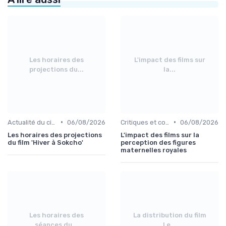
Les horaires des
L'impact des films sur
projections du...
la...
•
•
Actualité du cinéma français
06/08/2026
Critiques et coups de cœur
06/08/2026
Les horaires des projections
L'impact des films sur la
du film 'Hiver à Sokcho'
perception des figures
maternelles royales
Les horaires des
La distribution du film
séances du...
Le...