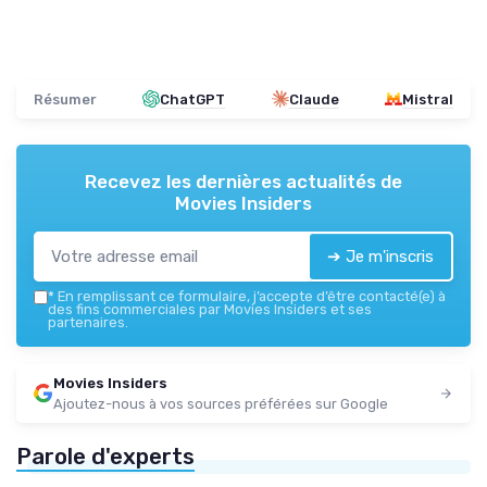
Résumer
ChatGPT
Claude
Mistral
Recevez les dernières actualités de
Movies Insiders
➔ Je m'inscris
*
En remplissant ce formulaire, j’accepte d’être contacté(e) à
des fins commerciales par Movies Insiders et ses
partenaires.
Movies Insiders
Ajoutez-nous à vos sources préférées sur Google
Parole d'experts