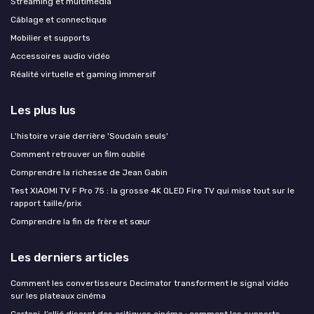
Streaming et multimédia
Câblage et connectique
Mobilier et supports
Accessoires audio vidéo
Réalité virtuelle et gaming immersif
Les plus lus
L'histoire vraie derrière 'Soudain seuls'
Comment retrouver un film oublié
Comprendre la richesse de Jean Gabin
Test XIAOMI TV F Pro 75 : la grosse 4K QLED Fire TV qui mise tout sur le
rapport taille/prix
Comprendre la fin de frère et sœur
Les derniers articles
Comment les convertisseurs Decimator transforment le signal vidéo
sur les plateaux cinéma
Cartoni, l’allié discret des critiques cinéma : comment les supports