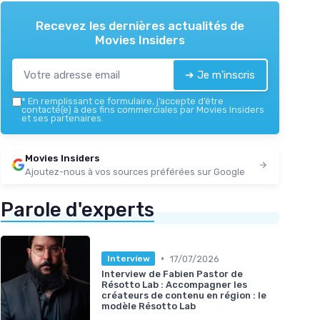
Recevez les dernières actualités de
Movies Insiders
➔ Je m'inscris
*
En remplissant ce formulaire, j’accepte d’être
contacté(e) à des fins commerciales par Movies Insiders
et ses partenaires.
Movies Insiders
Ajoutez-nous à vos sources préférées sur Google
Parole d'experts
•
17/07/2026
Interview
Interview de Fabien Pastor de
Résotto Lab : Accompagner les
créateurs de contenu en région : le
modèle Résotto Lab