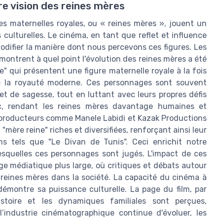
re vision des reines mères
s maternelles royales, ou « reines mères », jouent un
 culturelles. Le cinéma, en tant que reflet et influence
modifier la manière dont nous percevons ces figures. Les
ontrent à quel point l'évolution des reines mères a été
 qui présentent une figure maternelle royale à la fois
 de la royauté moderne. Ces personnages sont souvent
et de sagesse, tout en luttant avec leurs propres défis
ic, rendant les reines mères davantage humaines et
 et producteurs comme Manele Labidi et Kazak Productions
"mère reine" riches et diversifiées, renforçant ainsi leur
ms tels que "Le Divan de Tunis". Ceci enrichit notre
esquelles ces personnages sont jugés. L'impact de ces
ge médiatique plus large, où critiques et débats autour
 reines mères dans la société. La capacité du cinéma à
émontre sa puissance culturelle. La page du film, par
istoire et les dynamiques familiales sont perçues,
l’industrie cinématographique continue d'évoluer, les