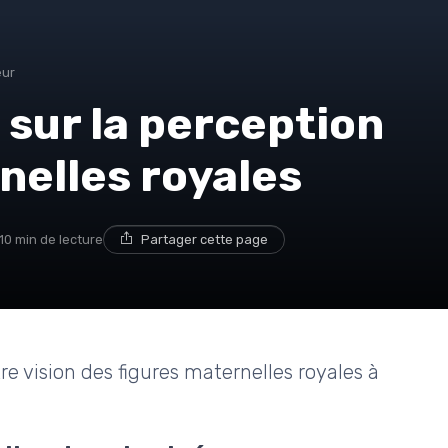
œur
 sur la perception
nelles royales
10 min de lecture
Partager cette page
 vision des figures maternelles royales à