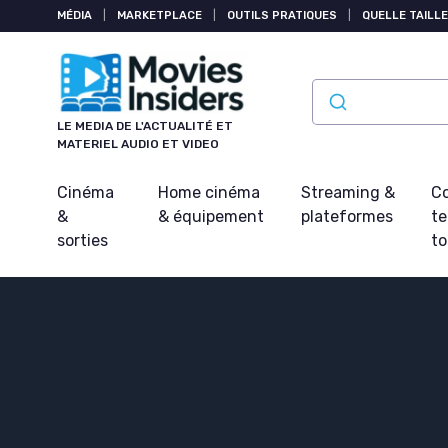
Panneau de gestion des cookies
MÉDIA
|
MARKETPLACE
|
OUTILS PRATIQUES
|
QUELLE TAILLE
LE MEDIA DE L'ACTUALITÉ ET
MATERIEL AUDIO ET VIDEO
Cinéma
Home cinéma
Streaming &
Co
&
& équipement
plateformes
t
sorties
t