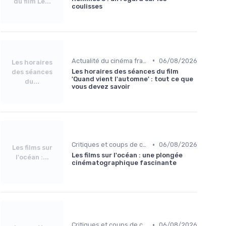
du film Le...
coulisses
•
Actualité du cinéma français
06/08/2026
Les horaires
Les horaires des séances du film
des séances
'Quand vient l'automne' : tout ce que
du...
vous devez savoir
•
Critiques et coups de cœur
06/08/2026
Les films sur
Les films sur l'océan : une plongée
l'océan :...
cinématographique fascinante
•
Critiques et coups de cœur
06/08/2026