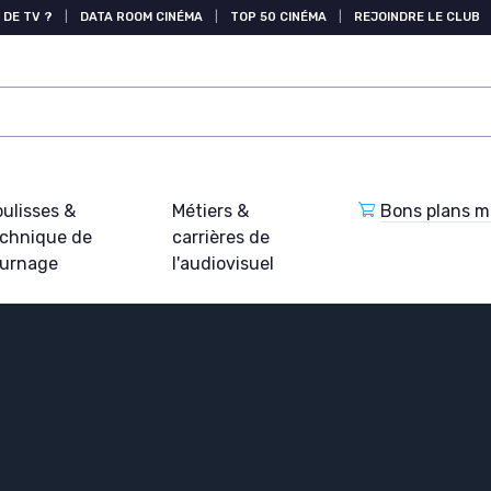
 DE TV ?
|
DATA ROOM CINÉMA
|
TOP 50 CINÉMA
|
REJOINDRE LE CLUB
ulisses &
Métiers &
Bons plans ma
echnique de
carrières de
ournage
l'audiovisuel