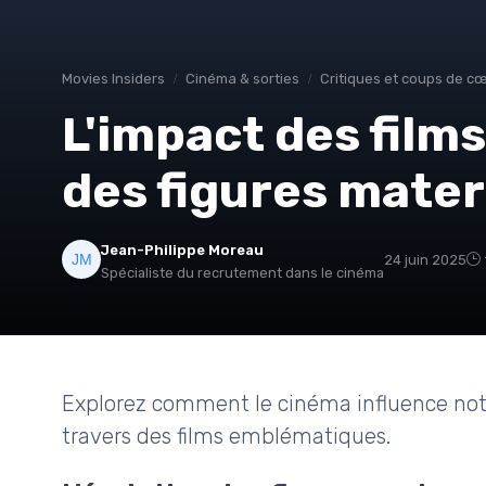
Movies Insiders
Cinéma & sorties
Critiques et coups de c
L'impact des films
des figures mater
Jean-Philippe Moreau
24 juin 2025
Spécialiste du recrutement dans le cinéma
Explorez comment le cinéma influence notre
travers des films emblématiques.