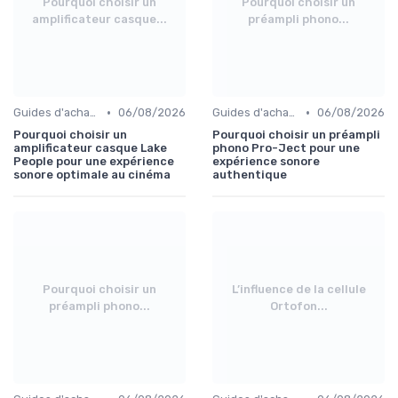
Pourquoi choisir un
Pourquoi choisir un
amplificateur casque...
préampli phono...
•
•
Guides d'achat audio-vidéo
06/08/2026
Guides d'achat audio-vidéo
06/08/2026
Pourquoi choisir un
Pourquoi choisir un préampli
amplificateur casque Lake
phono Pro-Ject pour une
People pour une expérience
expérience sonore
sonore optimale au cinéma
authentique
Pourquoi choisir un
L’influence de la cellule
préampli phono...
Ortofon...