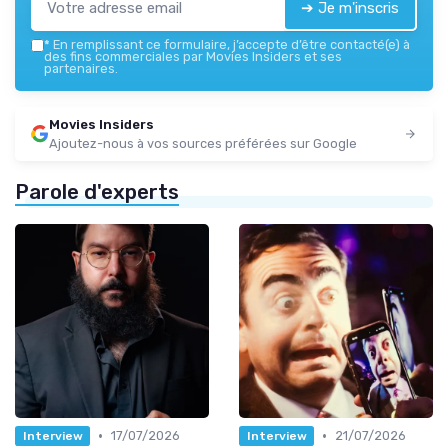
➔ Je m'inscris
*
En remplissant ce formulaire, j’accepte d’être contacté(e) à
des fins commerciales par Movies Insiders et ses
partenaires.
Movies Insiders
Ajoutez-nous à vos sources préférées sur Google
Parole d'experts
•
•
17/07/2026
21/07/2026
Interview
Interview