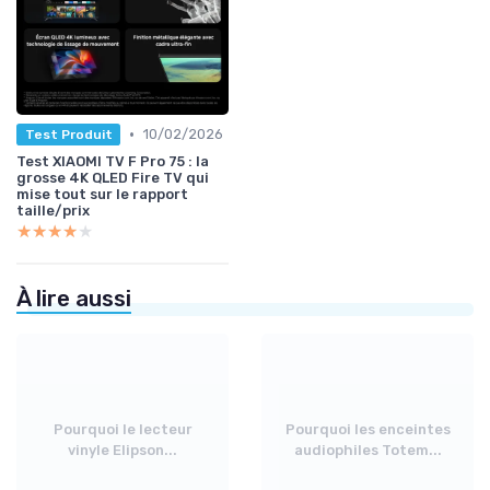
•
10/02/2026
Test Produit
Test XIAOMI TV F Pro 75 : la
grosse 4K QLED Fire TV qui
mise tout sur le rapport
taille/prix
★★★★★
★★★★★
À lire aussi
Pourquoi le lecteur
Pourquoi les enceintes
vinyle Elipson...
audiophiles Totem...