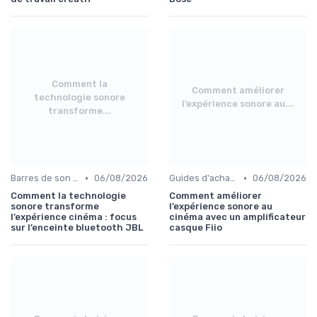
Comment la
Comment améliorer
technologie sonore
l’expérience sonore au...
transforme...
•
•
Barres de son et enceintes
06/08/2026
Guides d'achat audio-vidéo
06/08/2026
Comment la technologie
Comment améliorer
sonore transforme
l’expérience sonore au
l’expérience cinéma : focus
cinéma avec un amplificateur
sur l’enceinte bluetooth JBL
casque Fiio