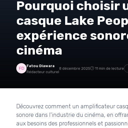
Pourquoi choisir 
casque Lake Peop
expérience sonor
cinéma
Fatou Diawara
8 décembre 2025
11 min de lecture
Rédacteur culturel
Découvrez comment un amplificateur casqu
sonore dans l'industrie du cinéma, en offr
aux besoins des professionnels et passionn