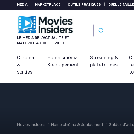
Panneau de gestion des cookies
MÉDIA
|
MARKETPLACE
|
OUTILS PRATIQUES
|
QUELLE TAILLE
LE MEDIA DE L'ACTUALITÉ ET
MATERIEL AUDIO ET VIDEO
Cinéma
Home cinéma
Streaming &
Co
&
& équipement
plateformes
t
sorties
t
Movies Insiders
Home cinéma & équipement
Guides d'ach