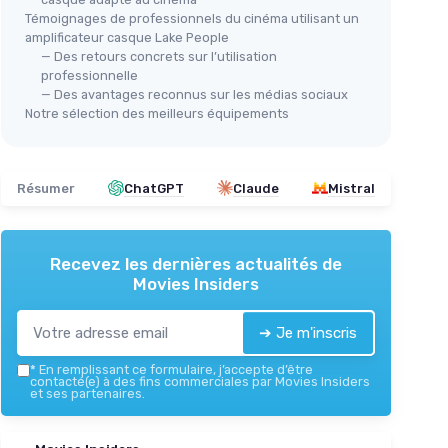
Témoignages de professionnels du cinéma utilisant un
amplificateur casque Lake People
— Des retours concrets sur l’utilisation
professionnelle
— Des avantages reconnus sur les médias sociaux
Notre sélection des meilleurs équipements
Résumer
ChatGPT
Claude
Mistral
Recevez les dernières actualités de
Movies Insiders
➔ Je m'inscris
*
En remplissant ce formulaire, j’accepte d’être
contacté(e) à des fins commerciales par Movies Insiders
et ses partenaires.