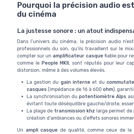
Pourquoi la précision audio est
du cinéma
La justesse sonore : un atout indispen
Dans l’univers du cinéma, la précision audio n’es
professionnels du son, qu’ils travaillent sur le m
compter sur un
amplificateur casque
fiable pour r
comme le
People MKII
, sont réputés pour leur capa
distorsion, même à des volumes élevés.
La gestion du
gain interne
et du
commutate
casques
(impédance de 16 à 600
ohm
), garant
La synchronisation du
potentiomètre Alps
ass
évitant toute déséquilibre gauche/droite, essent
La plage de
transmission khz
large permet de p
création d’ambiances ou d’effets sonores immer
Un
ampli casque
de qualité, comme ceux de l