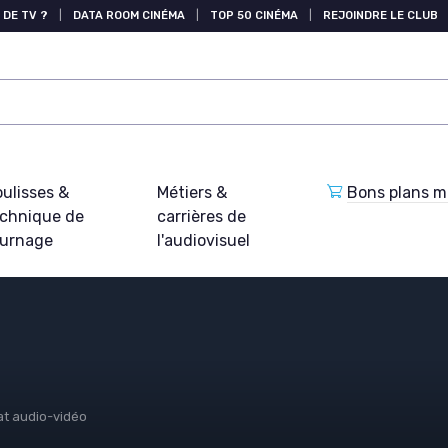
 DE TV ?
|
DATA ROOM CINÉMA
|
TOP 50 CINÉMA
|
REJOINDRE LE CLUB
ulisses &
Métiers &
Bons plans ma
echnique de
carrières de
ournage
l'audiovisuel
at audio-vidéo