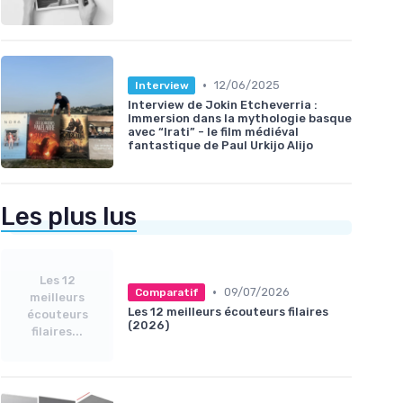
•
12/06/2025
Interview
Interview de Jokin Etcheverria :
Immersion dans la mythologie basque
avec “Irati” - le film médiéval
fantastique de Paul Urkijo Alijo
Les plus lus
Les 12
•
09/07/2026
Comparatif
meilleurs
Les 12 meilleurs écouteurs filaires
écouteurs
(2026)
filaires...