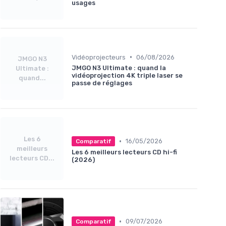
usages
•
Vidéoprojecteurs
06/08/2026
JMGO N3
JMGO N3 Ultimate : quand la
Ultimate :
vidéoprojection 4K triple laser se
quand...
passe de réglages
Les 6
•
16/05/2026
Comparatif
meilleurs
Les 6 meilleurs lecteurs CD hi-fi
lecteurs CD...
(2026)
•
09/07/2026
Comparatif