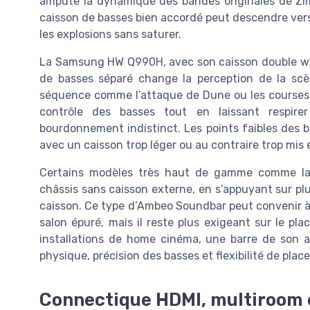
ampute la dynamique des bandes originales de Zim
caisson de basses bien accordé peut descendre vers
les explosions sans saturer.
La Samsung HW Q990H, avec son caisson double w
de basses séparé change la perception de la sc
séquence comme l’attaque de Dune ou les courses de
contrôle des basses tout en laissant respire
bourdonnement indistinct. Les points faibles des 
avec un caisson trop léger ou au contraire trop mis
Certains modèles très haut de gamme comme l
châssis sans caisson externe, en s’appuyant sur pl
caisson. Ce type d’Ambeo Soundbar peut convenir à
salon épuré, mais il reste plus exigeant sur le pla
installations de home cinéma, une barre de son a
physique, précision des basses et flexibilité de plac
Connectique HDMI, multiroom e