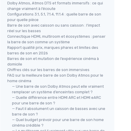
Dolby Atmos, Atmos DTS et formats immersifs : ce qui
change vraiment à l’écoute
Configurations 3.1, 5.1, 7.1.4, 11.1.4 : quelle barre de son
pour quelle pièce
Barre de son avec caisson ou sans caisson : l’impact
réel sur les basses
Connectique HDMI, multiroom et écosystèmes : penser
la barre de son comme un système
Rapport qualité prix, marques phares et limites des
barres de son en 2026
Barres de son et mutation de l’expérience cinéma à
domicile
Chiffres clés sur les barres de son immersives
FAQ sur la meilleure barre de son Dolby Atmos pour le
home cinéma
— Une barre de son Dolby Atmos peut elle vraiment
remplacer un système d’enceintes complet ?
— Quelle différence entre HDMI ARC et HDMI eARC
pour une barre de son ?
— Faut il absolument un caisson de basses avec une
barre de son ?
— Quel budget prévoir pour une barre de son home
cinéma crédible ?
— Le multiroom est il vraiment utile sur une barre de