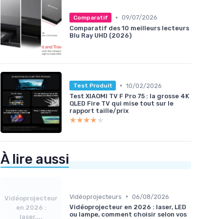
•
09/07/2026
Comparatif
Comparatif des 10 meilleurs lecteurs
Blu Ray UHD (2026)
•
10/02/2026
Test Produit
Test XIAOMI TV F Pro 75 : la grosse 4K
QLED Fire TV qui mise tout sur le
rapport taille/prix
★★★★★
★★★★★
À lire aussi
•
Vidéoprojecteurs
06/08/2026
Vidéoprojecteur
Vidéoprojecteur en 2026 : laser, LED
en 2026 :
ou lampe, comment choisir selon vos
laser,...