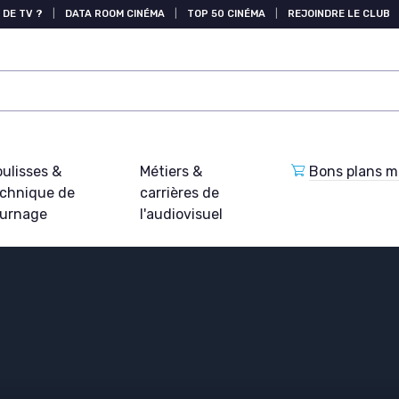
 DE TV ?
|
DATA ROOM CINÉMA
|
TOP 50 CINÉMA
|
REJOINDRE LE CLUB
ulisses &
Métiers &
Bons plans ma
echnique de
carrières de
ournage
l'audiovisuel