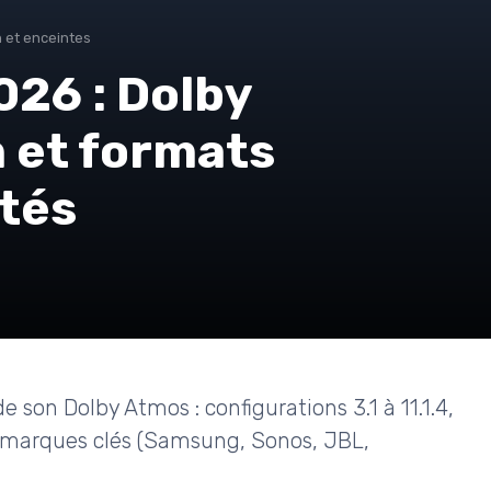
 et enceintes
026 : Dolby
 et formats
tés
e son Dolby Atmos : configurations 3.1 à 11.1.4,
 marques clés (Samsung, Sonos, JBL,