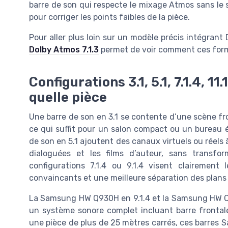
barre de son qui respecte le mixage Atmos sans le su
pour corriger les points faibles de la pièce.
Pour aller plus loin sur un modèle précis intégrant
Dolby Atmos 7.1.3
permet de voir comment ces form
Configurations 3.1, 5.1, 7.1.4, 11
quelle pièce
Une barre de son en 3.1 se contente d’une scène fr
ce qui suffit pour un salon compact ou un bureau 
de son en 5.1 ajoutent des canaux virtuels ou réels à 
dialoguées et les films d’auteur, sans transfo
configurations 7.1.4 ou 9.1.4 visent clairemen
convaincants et une meilleure séparation des plans
La Samsung HW Q930H en 9.1.4 et la Samsung HW Q9
un système sonore complet incluant barre frontale,
une pièce de plus de 25 mètres carrés, ces barres 