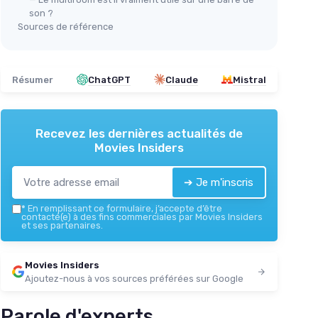
son ?
Sources de référence
Résumer
ChatGPT
Claude
Mistral
Recevez les dernières actualités de
Movies Insiders
➔ Je m'inscris
*
En remplissant ce formulaire, j’accepte d’être
contacté(e) à des fins commerciales par Movies Insiders
et ses partenaires.
Movies Insiders
Ajoutez-nous à vos sources préférées sur Google
Parole d'experts