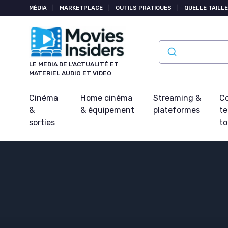
Panneau de gestion des cookies
MÉDIA
|
MARKETPLACE
|
OUTILS PRATIQUES
|
QUELLE TAILLE
LE MEDIA DE L'ACTUALITÉ ET
MATERIEL AUDIO ET VIDEO
Cinéma
Home cinéma
Streaming &
Co
&
& équipement
plateformes
t
sorties
t