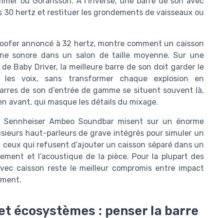
mer ou Göransson. À l’inverse, une barre de son avec
 30 hertz et restituer les grondements de vaisseaux ou
oofer annoncé à 32 hertz, montre comment un caisson
ène sonore dans un salon de taille moyenne. Sur une
 Baby Driver, la meilleure barre de son doit garder le
r les voix, sans transformer chaque explosion en
barres de son d’entrée de gamme se situent souvent là,
 en avant, qui masque les détails du mixage.
a Sennheiser Ambeo Soundbar misent sur un énorme
usieurs haut-parleurs de grave intégrés pour simuler un
 ceux qui refusent d’ajouter un caisson séparé dans un
cement et l’acoustique de la pièce. Pour la plupart des
vec caisson reste le meilleur compromis entre impact
ement.
t écosystèmes : penser la barre