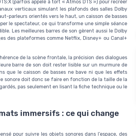
DTS:X (parfois appelé à tort « Atmos DTS ») pour recréer
naux verticaux simulant les plafonds des salles Dolby
ut-parleurs orientés vers le haut, un caisson de basses
lopper le spectateur, ce qui transforme une simple séance
le. Les meilleures barres de son gèrent aussi le Dolby
xages des plateformes comme Netflix, Disney+ ou Canal+
ohérence de la scène frontale, la précision des dialogues
eure barre de son doit rester lisible sur un murmure de
s que le caisson de basses ne bave ni que les effets
sonore doit donc se faire en fonction de la taille de la
egardés, pas seulement en lisant la fiche technique ou le
mats immersifs : ce qui change
ensé pour suivre les objets sonores dans l’espace, des