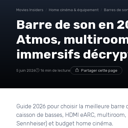
Movies Insiders
Home cinéma & équipement
Barres de son
Barre de son en 2
Atmos, multiroom
immersifs décryp
5 juin 2026
16 min de lecture
Partager cette page
Guide 2026 pour choisir la meilleure barre d
caisson de basses, HDMI eARC, multiroom,
Sennheiser) et budget home cinéma.