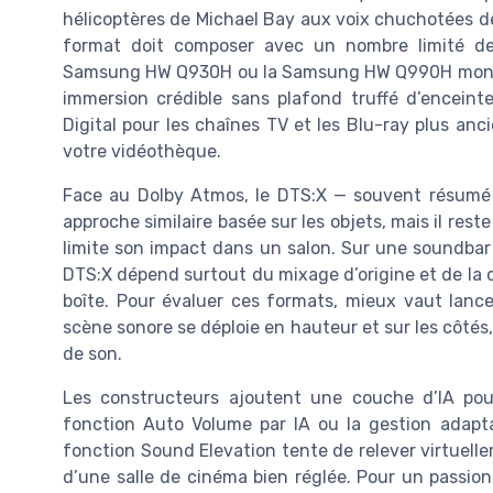
hélicoptères de Michael Bay aux voix chuchotées de
format doit composer avec un nombre limité de
Samsung HW Q930H ou la Samsung HW Q990H montre
immersion crédible sans plafond truffé d’enceint
Digital pour les chaînes TV et les Blu-ray plus anc
votre vidéothèque.
Face au Dolby Atmos, le DTS:X — souvent résumé 
approche similaire basée sur les objets, mais il res
limite son impact dans un salon. Sur une soundbar 
DTS:X dépend surtout du mixage d’origine et de la qu
boîte. Pour évaluer ces formats, mieux vaut lan
scène sonore se déploie en hauteur et sur les côtés, p
de son.
Les constructeurs ajoutent une couche d’IA pou
fonction Auto Volume par IA ou la gestion adapta
fonction Sound Elevation tente de relever virtuellem
d’une salle de cinéma bien réglée. Pour un passion