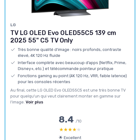
LG
TV LG OLED Evo OLED55C5 139 cm
2025 55" C5 TV Only
Très bonne qualité d’image : noirs profonds, contraste
élevé, 4K 120 Hz fluide
Interface complète avec beaucoup d’apps (Netflix, Prime,
Disney+, etc.) et télécommande pointeur pratique
Fonctions gaming au point (4K 120 Hz, VRR, faible latence)
pour les consoles récentes
Au final, cette LG OLED Evo OLED55C5 est une très bonne TV
pour quelqu’un qui veut clairement monter en gamme sur
l’image.
Voir plus
8.4
/10
★★★★★
★★★★★
🌟 Excellent