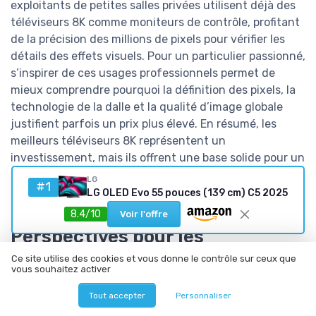
exploitants de petites salles privées utilisent déjà des
téléviseurs 8K comme moniteurs de contrôle, profitant
de la précision des millions de pixels pour vérifier les
détails des effets visuels. Pour un particulier passionné,
s’inspirer de ces usages professionnels permet de
mieux comprendre pourquoi la définition des pixels, la
technologie de la dalle et la qualité d’image globale
justifient parfois un prix plus élevé. En résumé, les
meilleurs téléviseurs 8K représentent un
investissement, mais ils offrent une base solide pour un
home cinéma qui restera au niveau des standards de
LG
#1
l’industrie pendant de nombreuses années.
LG OLED Evo 55 pouces (139 cm) C5 2025
8.4/10
Voir l'offre
Perspectives pour les
téléviseurs 8K dans l’industrie
Ce site utilise des cookies et vous donne le contrôle sur ceux que
vous souhaitez activer
du film
Tout accepter
Personnaliser
Les studios tournent de plus en plus souvent en 6K ou