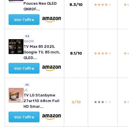
Pouces Neo QLED
8.3/10
★★★★★
★★★★★
★★
★★
QN80F...
Voir l'offre
#4
XIAOMI
TV Max 85 2025,
Google TV, 85 inch,
8.1/10
★★★★★
★★★★★
★★
★★
QLED...
Voir l'offre
#5
LG
TV LG Stanbyme
27art10 68cm Full
6/10
★★★★★
★★★★★
★★
★★
HD Smar...
Voir l'offre