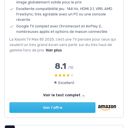
image globalement solide pour le prix
Excellente compatibilité jeu : 144 Hz, HDMI 2.1, VRR, AMD
FreeSync, très agréable avec un PC ou une console
récente
Google TV complet avec Chromecast et AirPlay 2,
nombreuses applis et options de maison connectée
La Xiaomi TV Max 85 2025, c’est une TV pensée pour ceux qui
veulent un très grand écran sans partir sur du très haut de
gamme hors de prix.
Voir plus
8.1
/10
★★★★★
★★★★★
🌟 Excellent
Voir le test complet →
Voir l'offre