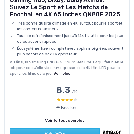
Suivez Le Sport et Les Matchs de
Football en 4K 65 inches QN80F 2025
Très bonne qualité d’image en 4K, surtout pour le sport et
les contenus lumineux
Taux de rafraîchissement jusqu’à 144 Hz utile pour les jeux
et les actions rapides
Écosystème Tizen complet avec applis intégrées, souvent
plus besoin de box TV opérateur
Au final, la Samsung QN80F 65" 2025 est une TV qui fait bien le
job pour ce qu’elle vise : une grosse dalle 4K Mini LED pour le
sport, les films et le jeu.
Voir plus
8.3
/10
★★★★★
★★★★★
🌟 Excellent
Voir le test complet →
Voir l'offre