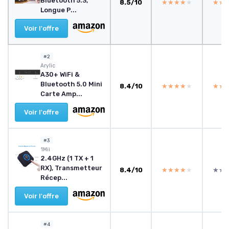
Bluetooth 5.3,
8.5/10
★★★★★
★★★★★
★★
★★
Longue P...
Voir l'offre
#2
Arylic
A30+ WiFi &
Bluetooth 5.0 Mini
8.4/10
★★★★★
★★★★★
★★
★★
Carte Amp...
Voir l'offre
#3
1Mii
2.4GHz (1 TX + 1
RX), Transmetteur
8.4/10
★★★★★
★★★★★
★★
★★
Récep...
Voir l'offre
#4