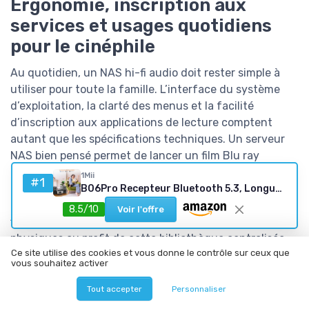
Ergonomie, inscription aux
services et usages quotidiens
pour le cinéphile
Au quotidien, un NAS hi-fi audio doit rester simple à
utiliser pour toute la famille. L’interface du système
d’exploitation, la clarté des menus et la facilité
d’inscription aux applications de lecture comptent
autant que les spécifications techniques. Un serveur
NAS bien pensé permet de lancer un film Blu ray
dématérialisé ou une playlist en quelques gestes sur la
1Mii
#1
télécommande, sans devoir manipuler directement les
B06Pro Recepteur Bluetooth 5.3, Longue Portée Adaptateur Audio sans Fil Hi-FI, avec 3D Surround aptX HD&LL, RCA Optique AUX 3,5 mm Coaxial pour Système Stéréo Domestique B06Pro-us
disques durs. Dans un usage réel, beaucoup de foyers
8.5/10
Voir l'offre
finissent par abandonner totalement les disques
physiques au profit de cette bibliothèque centralisée.
Ce site utilise des cookies et vous donne le contrôle sur ceux que
vous souhaitez activer
Les applications mobiles proposées par Synology et
d’autres marques facilitent l’accès aux fichiers audio
Tout accepter
Personnaliser
et vidéo depuis un smartphone ou une tablette. On