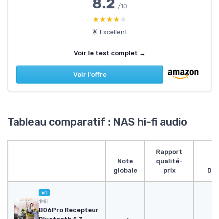
8.2
/10
★★★★★
★★★★★
🌟 Excellent
Voir le test complet →
Voir l'offre
Tableau comparatif : NAS hi-fi audio
Rapport
Note
qualité-
globale
prix
Des
#1
1Mii
B06Pro Recepteur