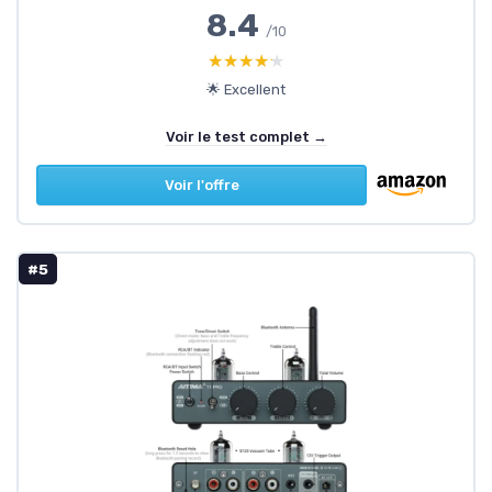
8.4
/10
★★★★★
★★★★★
🌟 Excellent
Voir le test complet →
Voir l'offre
#5