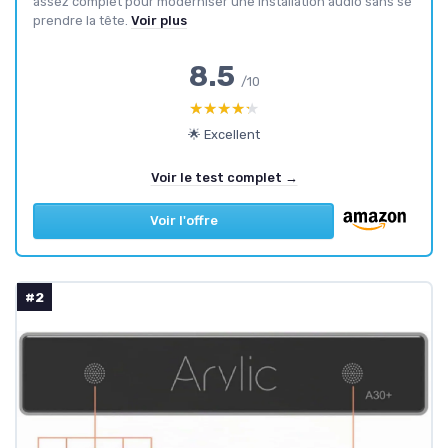
assez complet pour moderniser une installation audio sans se
prendre la tête.
Voir plus
8.5
/10
★★★★★
★★★★★
🌟 Excellent
Voir le test complet →
Voir l'offre
#2