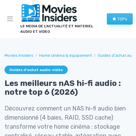
Panneau de gestion des cookies
TOPs
LE MEDIA DE L'ACTUALITÉ ET MATERIEL
AUDIO ET VIDEO
Movies Insiders
Home cinéma & équipement
Guides d'achat audi
Guides d'achat audio-vidéo
Les meilleurs nAS hi-fi audio :
notre top 6 (2026)
Découvrez comment un NAS hi-fi audio bien
dimensionné (4 baies, RAID, SSD cache)
transforme votre home cinéma : stockage
centralisé, réseau stable, intégration avec