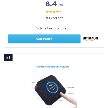
8.4
/10
★★★★★
★★★★★
🌟 Excellent
Voir le test complet →
Voir l'offre
#3