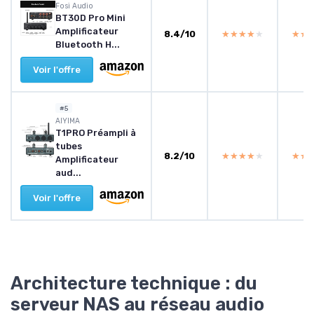
Fosi Audio
BT30D Pro Mini
Amplificateur
8.4/10
★★★★★
★★★★★
★★
★★
Bluetooth H...
Voir l'offre
#5
AIYIMA
T1PRO Préampli à
tubes
8.2/10
★★★★★
★★★★★
★★
★★
Amplificateur
aud...
Voir l'offre
Architecture technique : du
serveur NAS au réseau audio