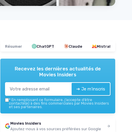
Résumer
ChatGPT
Claude
Mistral
Recevez les dernières actualités de
Movies Insiders
➔ Je m'inscris
*
En remplissant ce formulaire, j’accepte d’être
contacté(e) à des fins commerciales par Movies Insiders
et ses partenaires.
Movies Insiders
Ajoutez-nous à vos sources préférées sur Google