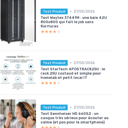
•
27/05/2026
Test Produit
Test Waytex 37441M : une baie 42U
800x800 qui fait le job sans
fioritures
★★★★★
★★★★★
•
27/05/2026
Test Produit
Test StarTech 4POSTRACK25U : le
rack 25U costaud et simple pour
homelab et petit local IT
★★★★★
★★★★★
•
27/05/2026
Test Produit
Test Sennheiser HD 660S2 : un
casque très sérieux pour écouter au
calme (et pas pour le smartphone)
★★★★★
★★★★★