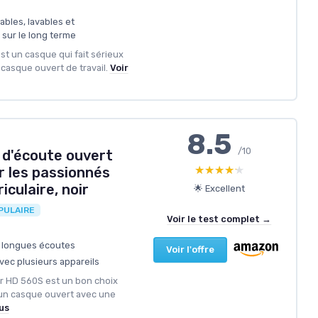
bles, lavables et
 sur le long terme
t un casque qui fait sérieux
 casque ouvert de travail.
Voir
8.5
/10
d'écoute ouvert
★★★★★
★★★★★
r les passionnés
iculaire, noir
🌟 Excellent
PULAIRE
Voir le test complet →
e longues écoutes
Voir l'offre
avec plusieurs appareils
er HD 560S est un bon choix
un casque ouvert avec une
lus