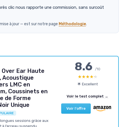
près clic nous rapporte une commission, sans surcoût
 mise à jour — est sur notre page
Méthodologie
.
8.6
/10
e Over Ear Haute
★★★★★
★★★★★
e, Acoustique
vers LMC en
🌟 Excellent
m, Coussinets en
Voir le test complet →
e de Forme
Noir Unique
Voir l'offre
PULAIRE
 longues sessions grâce aux
t à l’arceau suspendu