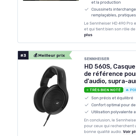
et la production
Coussinets interchangea
remplaçables, pratiques
Le Sennheiser HD 490 Pro es
et qui tient bien son rôle de
plus
#3
💰 Meilleur prix
SENNHEISER
HD 560S, Casque 
de référence pou
d'audio, supra-aur
⭐ TRÈS BIEN NOTÉ
🔥 PO
Son précis et équilibré
Confort optimal pour d
Utilisation polyvalente 
En conclusion, le Sennheis
pour ceux qui recherchent 
bonne qualité audio.
Voir p