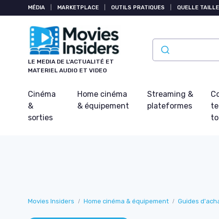
Panneau de gestion des cookies
MÉDIA
|
MARKETPLACE
|
OUTILS PRATIQUES
|
QUELLE TAILLE
LE MEDIA DE L'ACTUALITÉ ET
MATERIEL AUDIO ET VIDEO
Cinéma
Home cinéma
Streaming &
Co
&
& équipement
plateformes
t
sorties
t
Movies Insiders
Home cinéma & équipement
Guides d'ach