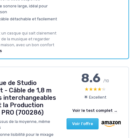
 sonore large, idéal pour
ison
câble détachable et facilement
t un casque qui sait clairement
er de la musique et regarder
a maison, avec un bon confort
s
8.6
/10
ue de Studio
★★★★★
★★★★★
 - Câble de 1,8 m
s interchangeables
🌟 Excellent
 la Production
Voir le test complet →
 PRO (700286)
essus de la moyenne, même
Voir l'offre
s
nne lisibilité pour le mixage