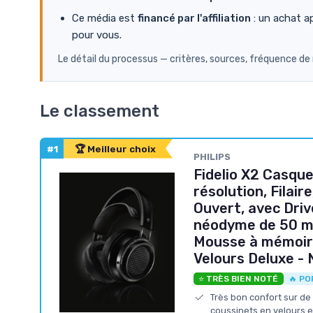
Ce média est
financé par l'affiliation
: un achat a
pour vous.
Le détail du processus — critères, sources, fréquence de
Le classement
#1
🏆 Meilleur choix
PHILIPS
Fidelio X2 Casqu
résolution, Filair
Ouvert, avec Dri
néodyme de 50 m
Mousse à mémoir
Velours Deluxe - 
⭐ TRÈS BIEN NOTÉ
🔥 PO
Très bon confort sur de
coussinets en velours e