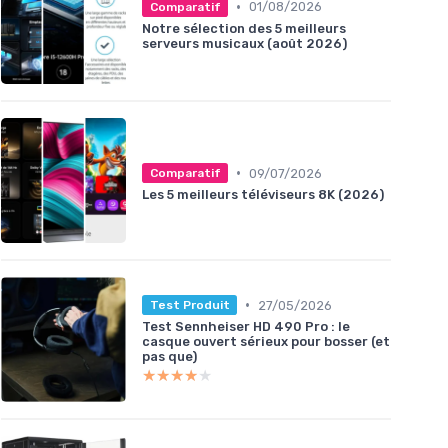
•
01/08/2026
Comparatif
Notre sélection des 5 meilleurs
serveurs musicaux (août 2026)
•
09/07/2026
Comparatif
Les 5 meilleurs téléviseurs 8K (2026)
•
27/05/2026
Test Produit
Test Sennheiser HD 490 Pro : le
casque ouvert sérieux pour bosser (et
pas que)
★★★★★
★★★★★