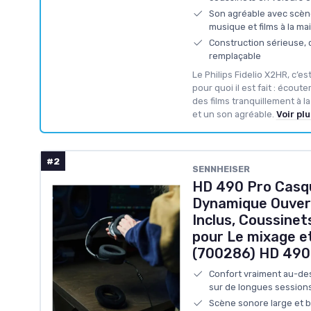
Son agréable avec scène
musique et films à la ma
Construction sérieuse, 
remplaçable
Le Philips Fidelio X2HR, c’es
pour quoi il est fait : écout
des films tranquillement à l
et un son agréable.
Voir plu
#2
SENNHEISER
HD 490 Pro Casq
Dynamique Ouvert
Inclus, Coussinet
pour Le mixage et
(700286) HD 490
Confort vraiment au-d
sur de longues session
Scène sonore large et bo