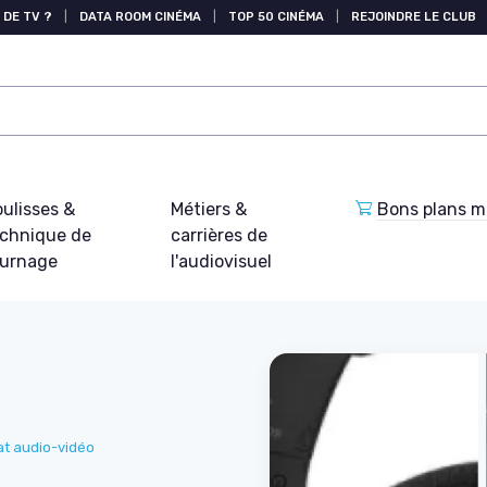
 DE TV ?
|
DATA ROOM CINÉMA
|
TOP 50 CINÉMA
|
REJOINDRE LE CLUB
ulisses &
Métiers &
Bons plans ma
echnique de
carrières de
ournage
l'audiovisuel
at audio-vidéo