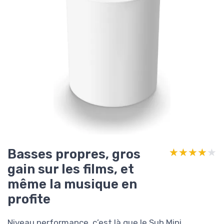
Basses propres, gros
★★★★★
★★★★★
gain sur les films, et
même la musique en
profite
Niveau performance, c’est là que le Sub Mini