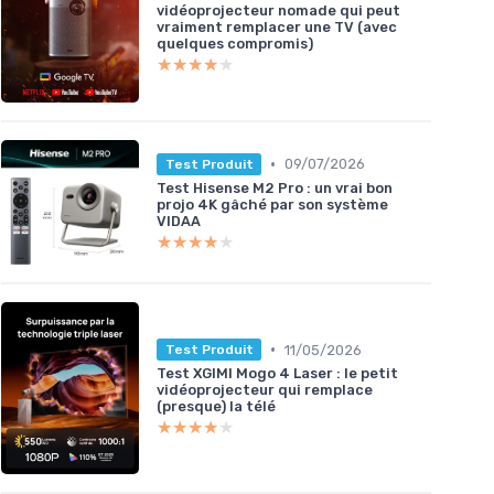
vidéoprojecteur nomade qui peut
vraiment remplacer une TV (avec
quelques compromis)
★★★★★
★★★★★
•
09/07/2026
Test Produit
Test Hisense M2 Pro : un vrai bon
projo 4K gâché par son système
VIDAA
★★★★★
★★★★★
•
11/05/2026
Test Produit
Test XGIMI Mogo 4 Laser : le petit
vidéoprojecteur qui remplace
(presque) la télé
★★★★★
★★★★★