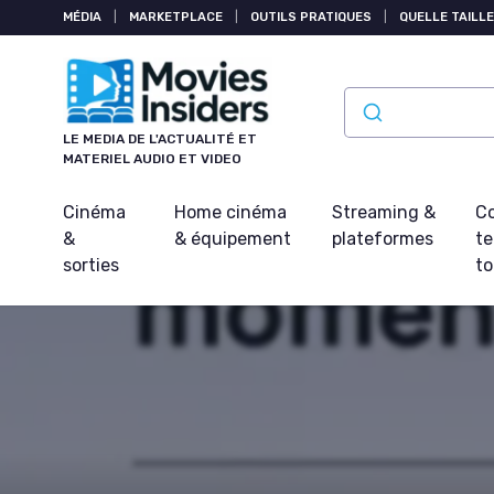
Panneau de gestion des cookies
MÉDIA
|
MARKETPLACE
|
OUTILS PRATIQUES
|
QUELLE TAILLE
LE MEDIA DE L'ACTUALITÉ ET
MATERIEL AUDIO ET VIDEO
Cinéma
Home cinéma
Streaming &
Co
&
& équipement
plateformes
t
sorties
t