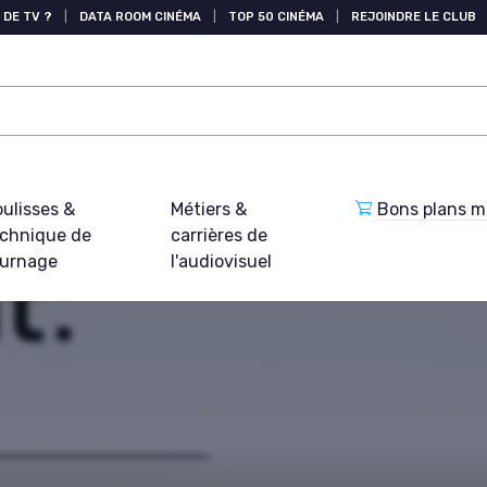
 DE TV ?
|
DATA ROOM CINÉMA
|
TOP 50 CINÉMA
|
REJOINDRE LE CLUB
ulisses &
Métiers &
Bons plans ma
echnique de
carrières de
ournage
l'audiovisuel