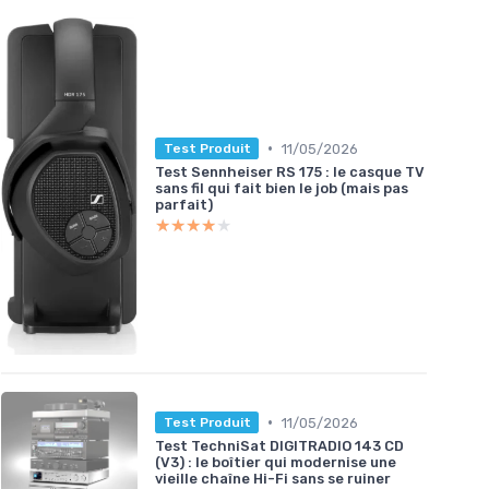
•
11/05/2026
Test Produit
Test Sennheiser RS 175 : le casque TV
sans fil qui fait bien le job (mais pas
parfait)
★★★★★
★★★★★
•
11/05/2026
Test Produit
Test TechniSat DIGITRADIO 143 CD
(V3) : le boîtier qui modernise une
vieille chaîne Hi-Fi sans se ruiner