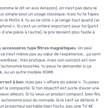
comme le dit un avis Amazon), on n’est pas dans le
plus simple pour un usage classique, mais tu te tapes
 le MoGo 4, tu as ce côté « je range tout quand j’ai
afond ». Si c’est un critère important pour toi (petit
’une pièce à l’autre), le prix devient plus facile à
es
accessoires type filtres magnétiques
. Un seul
ue ce n’est même pas au cœur de l’expérience… ça sent
owerBase : très pratique, mais son surcoût est non
 l’autonomie boostée, tu peux te demander si ça
k, ou un autre modèle XGIMI.
orrect à bon
, mais pas « affaire du siècle ». Tu paies
t la compacité. Si ton objectif est juste d’avoir une
eux ailleurs. Si tu veux un produit compact, bien fini,
ne autonomie pour du nomade, là le tarif se défend. Il
 un projecteur portable bien foutu, pas une TV 4K