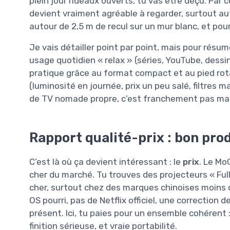
plein jour rideaux ouverts, tu vas être déçu. Par 
devient vraiment agréable à regarder, surtout aut
autour de 2,5 m de recul sur un mur blanc, et pour
Je vais détailler point par point, mais pour résume
usage quotidien « relax » (séries, YouTube, dessi
pratique grâce au format compact et au pied rotati
(luminosité en journée, prix un peu salé, filtres
de TV nomade propre, c’est franchement pas mal
Rapport qualité-prix : bon prod
C’est là où ça devient intéressant : le
prix
. Le Mo
cher du marché. Tu trouves des projecteurs « Full
cher, surtout chez des marques chinoises moins 
OS pourri, pas de Netflix officiel, une correction 
présent. Ici, tu paies pour un ensemble cohérent 
finition sérieuse, et vraie portabilité.