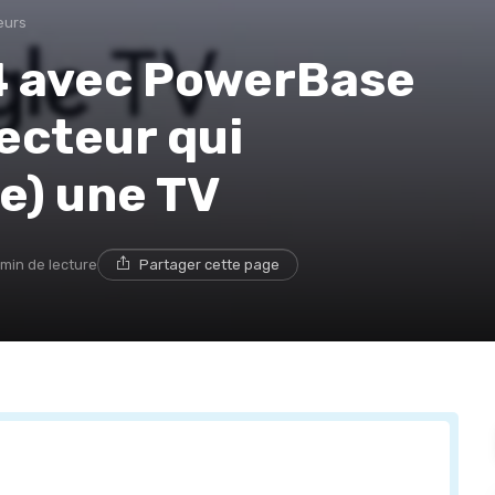
eurs
4 avec PowerBase
jecteur qui
e) une TV
 min de lecture
Partager cette page