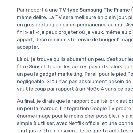
Par rapport à une
TV type Samsung The Frame
(
même délire. La TV sera meilleure en plein jour, 
un gros rectangle noir en permanence au mur. Avec
fini » et « je peux projeter où je veux, même au pl
appart, déco minimaliste, envie de bouger l’image d
accepter.
Là où je trouve qu’ils abusent un peu, c’est sur l
filtre Sunset fourni, les autres payants, alors q
un peu le gadget marketing. Pareil pour le pied P
négligeable. Si tu n’as pas absolument besoin de
vaut le coup par rapport à un MoGo 4 sans ce pac
Au final, je dirais que le rapport qualité-prix est
c
un peu la marque, l’intégration Google TV propre e
énorme image pour le moins cher possible, il y a mi
simple à utiliser, avec Netflix officiel et une bon
faut juste être conscient de ce que tu achètes :