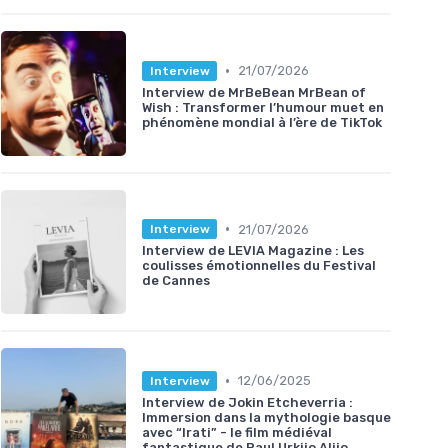
•
21/07/2026
Interview
Interview de MrBeBean MrBean of
Wish : Transformer l’humour muet en
phénomène mondial à l’ère de TikTok
•
21/07/2026
Interview
Interview de LEVIA Magazine : Les
coulisses émotionnelles du Festival
de Cannes
•
12/06/2025
Interview
Interview de Jokin Etcheverria :
Immersion dans la mythologie basque
avec “Irati” - le film médiéval
fantastique de Paul Urkijo Alijo