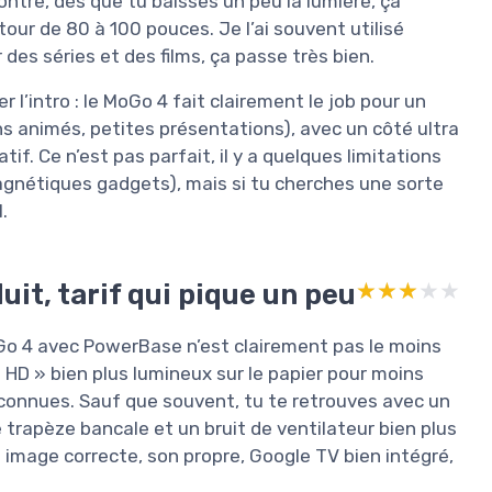
contre, dès que tu baisses un peu la lumière, ça
our de 80 à 100 pouces. Je l’ai souvent utilisé
 des séries et des films, ça passe très bien.
r l’intro : le MoGo 4 fait clairement le job pour un
ns animés, petites présentations), avec un côté ultra
f. Ce n’est pas parfait, il y a quelques limitations
 magnétiques gadgets), mais si tu cherches une sorte
.
uit, tarif qui pique un peu
★★★★★
★★★★★
Go 4 avec PowerBase n’est clairement pas le moins
 HD » bien plus lumineux sur le papier pour moins
connues. Sauf que souvent, tu te retrouves avec un
de trapèze bancale et un bruit de ventilateur bien plus
: image correcte, son propre, Google TV bien intégré,