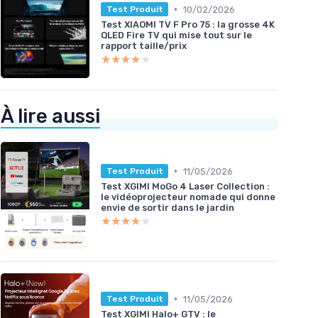
•
10/02/2026
Test Produit
Test XIAOMI TV F Pro 75 : la grosse 4K
QLED Fire TV qui mise tout sur le
rapport taille/prix
★★★★★
★★★★★
À lire aussi
•
11/05/2026
Test Produit
Test XGIMI MoGo 4 Laser Collection :
le vidéoprojecteur nomade qui donne
envie de sortir dans le jardin
★★★★★
★★★★★
•
11/05/2026
Test Produit
Test XGIMI Halo+ GTV : le