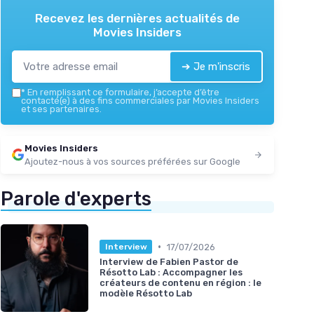
Recevez les dernières actualités de
Movies Insiders
➔ Je m'inscris
*
En remplissant ce formulaire, j’accepte d’être
contacté(e) à des fins commerciales par Movies Insiders
et ses partenaires.
Movies Insiders
Ajoutez-nous à vos sources préférées sur Google
Parole d'experts
•
17/07/2026
Interview
Interview de Fabien Pastor de
Résotto Lab : Accompagner les
créateurs de contenu en région : le
modèle Résotto Lab