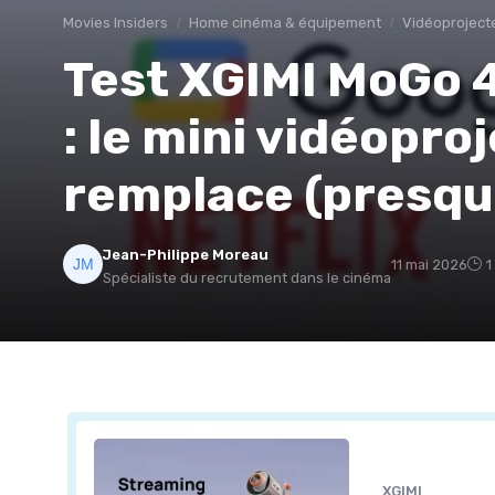
Movies Insiders
Home cinéma & équipement
Vidéoproject
Test XGIMI MoGo 
: le mini vidéopro
remplace (presqu
Jean-Philippe Moreau
11 mai 2026
1
Spécialiste du recrutement dans le cinéma
XGIMI