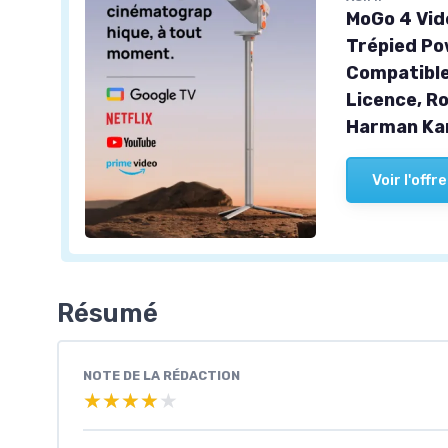
MoGo 4 Vid
Trépied Po
Compatible
Licence, Ro
Harman Kar
Voir l'offre
Résumé
NOTE DE LA RÉDACTION
★★★★★
★★★★★