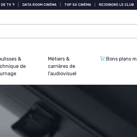
 DE TV ?
|
DATA ROOM CINÉMA
|
TOP 50 CINÉMA
|
REJOINDRE LE CLUB
ulisses &
Métiers &
Bons plans ma
echnique de
carrières de
ournage
l'audiovisuel