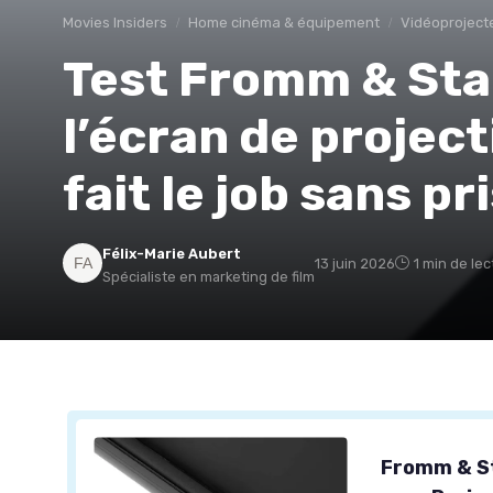
Movies Insiders
Home cinéma & équipement
Vidéoproject
Test Fromm & Star
l’écran de project
fait le job sans pr
Félix-Marie Aubert
13 juin 2026
1 min de lec
Spécialiste en marketing de film
Fromm & St