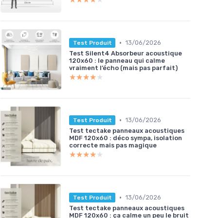
•
13/06/2026
Test Produit
Test Silent4 Absorbeur acoustique
120x60 : le panneau qui calme
vraiment l’écho (mais pas parfait)
★★★★★
★★★★★
•
13/06/2026
Test Produit
Test tectake panneaux acoustiques
MDF 120x60 : déco sympa, isolation
correcte mais pas magique
★★★★★
★★★★★
•
13/06/2026
Test Produit
Test tectake panneaux acoustiques
MDF 120x60 : ça calme un peu le bruit