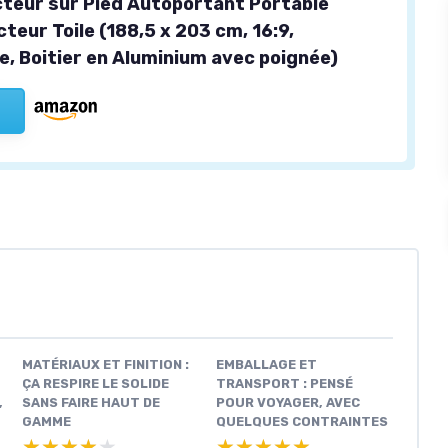
cteur sur Pied Autoportant Portable
teur Toile (188,5 x 203 cm, 16:9,
e, Boitier en Aluminium avec poignée)
MATÉRIAUX ET FINITION :
EMBALLAGE ET
ÇA RESPIRE LE SOLIDE
TRANSPORT : PENSÉ
,
SANS FAIRE HAUT DE
POUR VOYAGER, AVEC
GAMME
QUELQUES CONTRAINTES
★★★★★
★★★★★
★★★★★
★★★★★