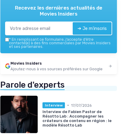
Recevez les dernières actualités de
Movies Insiders
➔ Je m'inscris
*
En remplissant ce formulaire, j’accepte d’être
contacté(e) à des fins commerciales par Movies Insiders
et ses partenaires.
Movies Insiders
Ajoutez-nous à vos sources préférées sur Google
Parole d'experts
•
17/07/2026
Interview
Interview de Fabien Pastor de
Résotto Lab : Accompagner les
créateurs de contenu en région : le
modèle Résotto Lab