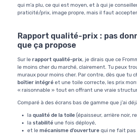
qui m’a plu, ce qui est moyen, et à qui je conseil
praticité/prix, image propre, mais il faut accept
Rapport qualité-prix : pas don
que ça propose
Sur le
rapport qualité-prix
, je dirais que ce From
le moins cher du marché, clairement. Tu peux tro
muraux pour moins cher. Par contre, dès que tu 
boîtier intégré
et une toile correcte, les prix mon
« raisonnable » tout en offrant une vraie structu
Comparé à des écrans bas de gamme que j’ai déjà t
la
qualité de la toile
(épaisseur, arrière noir, r
la
stabilité
une fois déployé,
et le
mécanisme d’ouverture
qui ne fait pas