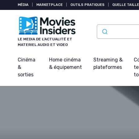
Panneau de gestion des cookies
MÉDIA
|
MARKETPLACE
|
OUTILS PRATIQUES
|
QUELLE TAILLE
LE MEDIA DE L'ACTUALITÉ ET
MATERIEL AUDIO ET VIDEO
Cinéma
Home cinéma
Streaming &
Co
&
& équipement
plateformes
t
sorties
t