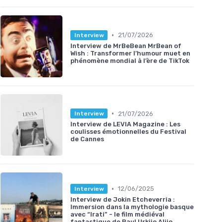
•
21/07/2026
Interview
Interview de MrBeBean MrBean of
Wish : Transformer l’humour muet en
phénomène mondial à l’ère de TikTok
•
21/07/2026
Interview
Interview de LEVIA Magazine : Les
coulisses émotionnelles du Festival
de Cannes
•
12/06/2025
Interview
Interview de Jokin Etcheverria :
Immersion dans la mythologie basque
avec “Irati” - le film médiéval
fantastique de Paul Urkijo Alijo