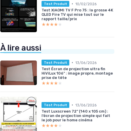
•
10/02/2026
Test Produit
Test XIAOMI TV F Pro 75 : la grosse 4K
QLED Fire TV qui mise tout sur le
rapport taille/prix
★★★★★
★★★★★
À lire aussi
•
13/06/2026
Test Produit
Test Écran de projection ultra fin
HiViLux 106" : image propre, montage
prise de tête
★★★★★
★★★★★
•
13/06/2026
Test Produit
Test Luxscreen 72" (140 x 105 cm) :
l’écran de projection simple qui fait
le job pour le home cinéma
★★★★★
★★★★★