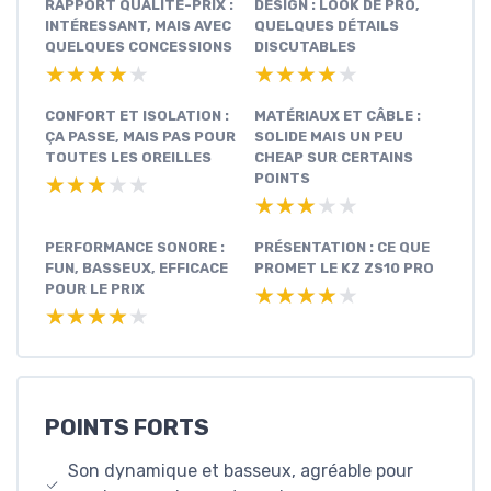
RAPPORT QUALITÉ-PRIX :
DESIGN : LOOK DE PRO,
INTÉRESSANT, MAIS AVEC
QUELQUES DÉTAILS
QUELQUES CONCESSIONS
DISCUTABLES
★★★★★
★★★★★
★★★★★
★★★★★
CONFORT ET ISOLATION :
MATÉRIAUX ET CÂBLE :
ÇA PASSE, MAIS PAS POUR
SOLIDE MAIS UN PEU
TOUTES LES OREILLES
CHEAP SUR CERTAINS
POINTS
★★★★★
★★★★★
★★★★★
★★★★★
PERFORMANCE SONORE :
PRÉSENTATION : CE QUE
FUN, BASSEUX, EFFICACE
PROMET LE KZ ZS10 PRO
POUR LE PRIX
★★★★★
★★★★★
★★★★★
★★★★★
POINTS FORTS
Son dynamique et basseux, agréable pour