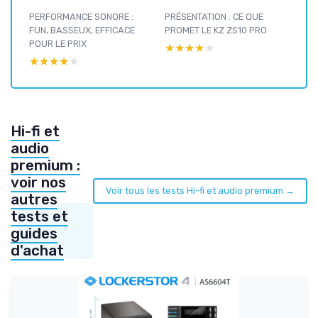
PERFORMANCE SONORE :
PRÉSENTATION : CE QUE
FUN, BASSEUX, EFFICACE
PROMET LE KZ ZS10 PRO
POUR LE PRIX
★★★★★
★★★★★
★★★★★
★★★★★
Hi-fi et
audio
premium :
voir nos
Voir tous les tests Hi-fi et audio premium →
autres
tests et
guides
d'achat