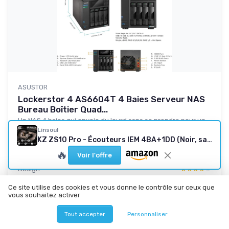
ASUSTOR
Lockerstor 4 AS6604T 4 Baies Serveur NAS
Bureau Boîtier Quad...
Un NAS 4 baies qui envoie du lourd sans se prendre pour un
serveur pro
Linsoul
KZ ZS10 Pro - Écouteurs IEM 4BA+1DD (Noir, sans micro)
8.4/10
★★★★★
★★★★★
🔥
Voir l'offre
Rapport qualité-prix
★★★★★
★★★★★
Design
★★★★★
★★★★★
Durabilite
★★★★★
★★★★★
Ce site utilise des cookies et vous donne le contrôle sur ceux que
Performance
★★★★★
★★★★★
vous souhaitez activer
Tout accepter
Personnaliser
Lire le test produit complet