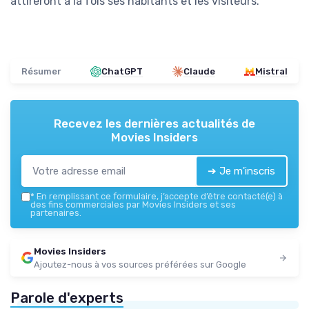
attireront à la fois ses habitants et les visiteurs.
Résumer
ChatGPT
Claude
Mistral
Recevez les dernières actualités de
Movies Insiders
➔ Je m'inscris
*
En remplissant ce formulaire, j’accepte d’être contacté(e) à
des fins commerciales par Movies Insiders et ses
partenaires.
Movies Insiders
Ajoutez-nous à vos sources préférées sur Google
Parole d'experts