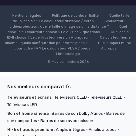
Mentions légales
Politique de confidentialité
Quelle taille
de TV choisir ? Le calculateur distance / écran
Simulateur
vidéoprojecteur : quelle taille d’image selon la distance ?
Quel
casque ou écouteurs choisir ? Le quiz en 2 questions
Quel câble
HDMI choisir ? Le vérificateur version + longueur
Calculateur home
cinéma : quelle configuration pour votre pièce ?
Quel support mural
pour votre TV ? Le calculateur VESA / poids
À propos
Méthodologie
© Movies Insiders 2026
Nos meilleurs comparatifs
Téléviseurs et écrans
:
Téléviseurs OLED
·
Téléviseurs QLED
·
Téléviseurs LED
Son et home cinéma
:
Barres de son Dolby Atmos
·
Barres de
son compactes
·
Barres de son avec caisson
Hi-fi et audio premium
:
Amplis intégrés
·
Amplis à tubes
·