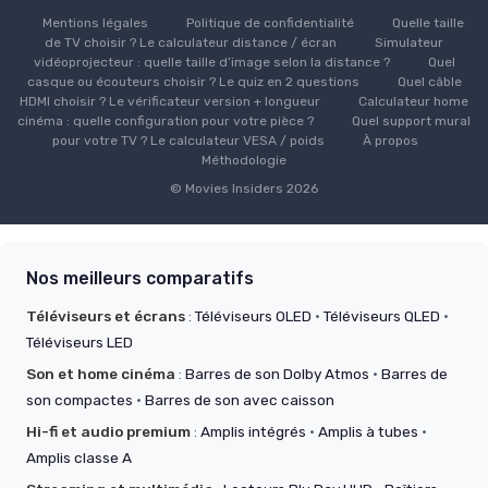
Mentions légales
Politique de confidentialité
Quelle taille
de TV choisir ? Le calculateur distance / écran
Simulateur
vidéoprojecteur : quelle taille d’image selon la distance ?
Quel
casque ou écouteurs choisir ? Le quiz en 2 questions
Quel câble
HDMI choisir ? Le vérificateur version + longueur
Calculateur home
cinéma : quelle configuration pour votre pièce ?
Quel support mural
pour votre TV ? Le calculateur VESA / poids
À propos
Méthodologie
© Movies Insiders 2026
Nos meilleurs comparatifs
Téléviseurs et écrans
:
Téléviseurs OLED
·
Téléviseurs QLED
·
Téléviseurs LED
Son et home cinéma
:
Barres de son Dolby Atmos
·
Barres de
son compactes
·
Barres de son avec caisson
Hi-fi et audio premium
:
Amplis intégrés
·
Amplis à tubes
·
Amplis classe A