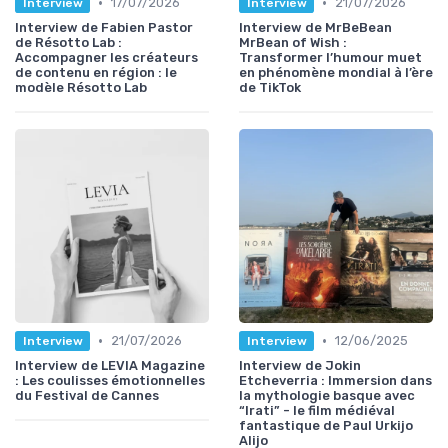
•
•
17/07/2026
21/07/2026
Interview
Interview
Interview de Fabien Pastor
Interview de MrBeBean
de Résotto Lab :
MrBean of Wish :
Accompagner les créateurs
Transformer l’humour muet
de contenu en région : le
en phénomène mondial à l’ère
modèle Résotto Lab
de TikTok
•
•
21/07/2026
12/06/2025
Interview
Interview
Interview de LEVIA Magazine
Interview de Jokin
: Les coulisses émotionnelles
Etcheverria : Immersion dans
du Festival de Cannes
la mythologie basque avec
“Irati” - le film médiéval
fantastique de Paul Urkijo
Alijo