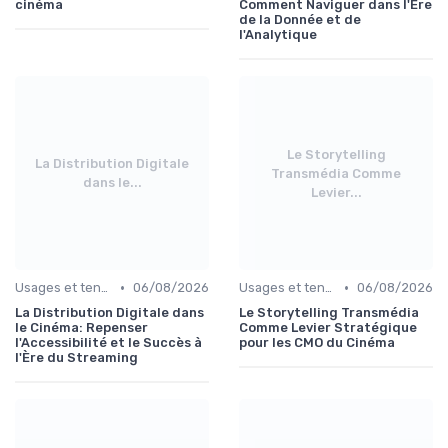
cinéma
Comment Naviguer dans l'Ère
de la Donnée et de
l'Analytique
Le Storytelling
La Distribution Digitale
Transmédia Comme
dans le...
Levier...
•
•
Usages et tendances du streaming
06/08/2026
Usages et tendances du streaming
06/08/2026
La Distribution Digitale dans
Le Storytelling Transmédia
le Cinéma: Repenser
Comme Levier Stratégique
l'Accessibilité et le Succès à
pour les CMO du Cinéma
l'Ère du Streaming