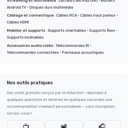
Streaming et multimédia
:
Lecteurs Blu Ray UHD
·
Boîtiers
Android TV
·
Disques durs multimédia
Câblage et connectique
:
Câbles RCA
·
Câbles haut parleur
·
Câbles HDMI
Mobilier et supports
:
Supports orientables
·
Supports fixes
·
Supports inclinables
Accessoires audio vidéo
:
Télécommandes IR
·
Télécommandes connectées
·
Panneaux acoustiques
Nos outils pratiques
Des outils gratuits conçus par la rédaction : répondez à
quelques questions et obtenez en quelques secondes une
recommandation vraiment personnalisée — sans inscription,
servez-vous !
📺
📽️
🎧