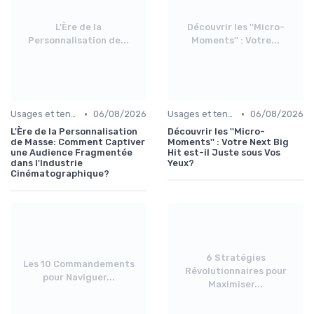
L'Ère de la
Découvrir les ''Micro-
Personnalisation de...
Moments'' : Votre...
•
•
Usages et tendances du streaming
06/08/2026
Usages et tendances du streaming
06/08/2026
L'Ère de la Personnalisation
Découvrir les ''Micro-
de Masse: Comment Captiver
Moments'' : Votre Next Big
une Audience Fragmentée
Hit est-il Juste sous Vos
dans l'Industrie
Yeux?
Cinématographique?
6 Stratégies
Les 10 Commandements
Révolutionnaires pour
pour Naviguer...
Maximiser...