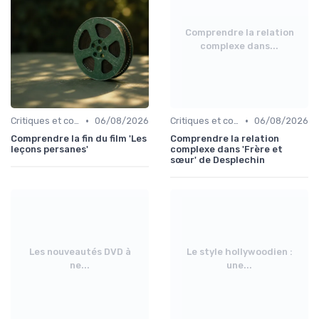
Comprendre la relation
complexe dans...
•
•
Critiques et coups de cœur
06/08/2026
Critiques et coups de cœur
06/08/2026
Comprendre la fin du film 'Les
Comprendre la relation
leçons persanes'
complexe dans 'Frère et
sœur' de Desplechin
Les nouveautés DVD à
Le style hollywoodien :
ne...
une...