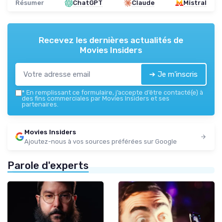
Résumer
ChatGPT
Claude
Mistral
Recevez les dernières actualités de
Movies Insiders
➔ Je m'inscris
*
En remplissant ce formulaire, j’accepte d’être contacté(e) à
des fins commerciales par Movies Insiders et ses
partenaires.
Movies Insiders
Ajoutez-nous à vos sources préférées sur Google
Parole d'experts