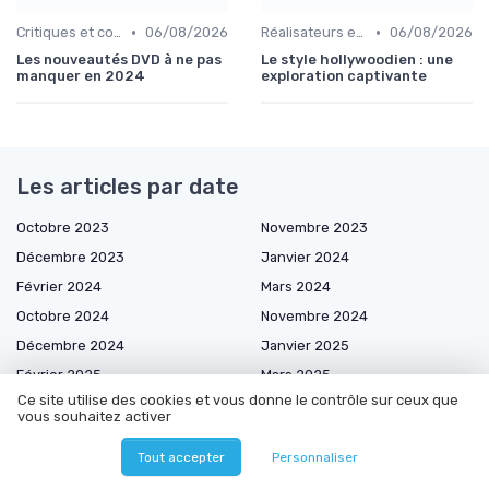
•
•
Critiques et coups de cœur
06/08/2026
Réalisateurs et auteurs
06/08/2026
Les nouveautés DVD à ne pas
Le style hollywoodien : une
manquer en 2024
exploration captivante
Les articles par date
Octobre 2023
Novembre 2023
Décembre 2023
Janvier 2024
Février 2024
Mars 2024
Octobre 2024
Novembre 2024
Décembre 2024
Janvier 2025
Février 2025
Mars 2025
Ce site utilise des cookies et vous donne le contrôle sur ceux que
Avril 2025
Mai 2025
vous souhaitez activer
Juin 2025
Juillet 2025
Tout accepter
Personnaliser
Août 2025
Septembre 2025