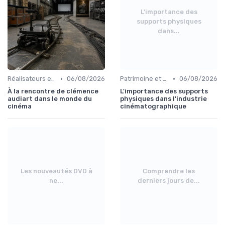
L'importance des
supports physiques
dans...
•
•
Réalisateurs et auteurs
06/08/2026
Patrimoine et classiques
06/08/2026
À la rencontre de clémence
L'importance des supports
audiart dans le monde du
physiques dans l'industrie
cinéma
cinématographique
Les nouveautés DVD à
Comprendre les
ne...
derniers jours de...