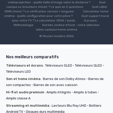
vidéoprojecteur : quelle taille d’image selon la distance ?
Quel
casque ou écouteurs choisir ? Le quiz en 2 questions
Quel câble
HDMI choisir ? Le vérificateur version + longueur
Calculateur home
cinéma : quelle configuration pour votre pièce ?
Quel support mural
pour votre TV ? Le calculateur VESA / poids
À propos
Méthodologie
Soirées cinéma d'hiver : notre sélection
Idées cadeaux home cinéma
© Movies Insiders 2026
Nos meilleurs comparatifs
Téléviseurs et écrans
:
Téléviseurs OLED
·
Téléviseurs QLED
·
Téléviseurs LED
Son et home cinéma
:
Barres de son Dolby Atmos
·
Barres de
son compactes
·
Barres de son avec caisson
Hi-fi et audio premium
:
Amplis intégrés
·
Amplis à tubes
·
Amplis classe A
Streaming et multimédia
:
Lecteurs Blu Ray UHD
·
Boîtiers
Android TV
·
Disques durs multimédia