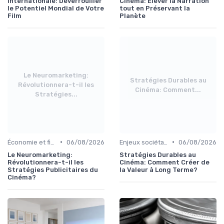
Internationale: Déverrouiller
Cinéma: Élever la Narration
le Potentiel Mondial de Votre
tout en Préservant la
Film
Planète
Le Neuromarketing:
Stratégies Durables au
Révolutionnera-t-il les
Cinéma: Comment...
Stratégies...
•
•
Économie et financement des films
06/08/2026
Enjeux sociétaux et environnementaux
06/08/2026
Le Neuromarketing:
Stratégies Durables au
Révolutionnera-t-il les
Cinéma: Comment Créer de
Stratégies Publicitaires du
la Valeur à Long Terme?
Cinéma?