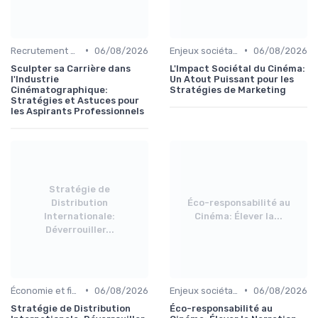
•
•
Recrutement et carrière
06/08/2026
Enjeux sociétaux et environnementaux
06/08/2026
Sculpter sa Carrière dans
L'Impact Sociétal du Cinéma:
l'Industrie
Un Atout Puissant pour les
Cinématographique:
Stratégies de Marketing
Stratégies et Astuces pour
les Aspirants Professionnels
Stratégie de
Distribution
Éco-responsabilité au
Internationale:
Cinéma: Élever la...
Déverrouiller...
•
•
Économie et financement des films
06/08/2026
Enjeux sociétaux et environnementaux
06/08/2026
Stratégie de Distribution
Éco-responsabilité au