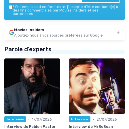
*
En remplissant ce formulaire, j’accepte d’être contacté(e) à
des fins commerciales par Movies Insiders et ses
partenaires.
Movies Insiders
Ajoutez-nous à vos sources préférées sur Google
Parole d'experts
•
•
17/07/2026
21/07/2026
Interview
Interview
Interview de Fabien Pastor
Interview de MrBeBean