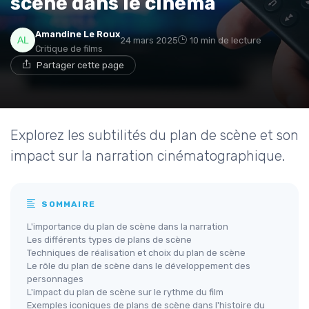
scène dans le cinéma
Amandine Le Roux
24 mars 2025
10 min de lecture
Critique de films
Partager cette page
Explorez les subtilités du plan de scène et son
impact sur la narration cinématographique.
SOMMAIRE
L'importance du plan de scène dans la narration
Les différents types de plans de scène
Techniques de réalisation et choix du plan de scène
Le rôle du plan de scène dans le développement des
personnages
L'impact du plan de scène sur le rythme du film
Exemples iconiques de plans de scène dans l'histoire du