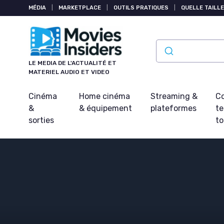
Panneau de gestion des cookies
MÉDIA
|
MARKETPLACE
|
OUTILS PRATIQUES
|
QUELLE TAILLE
LE MEDIA DE L'ACTUALITÉ ET
MATERIEL AUDIO ET VIDEO
Cinéma
Home cinéma
Streaming &
Co
&
& équipement
plateformes
t
sorties
t