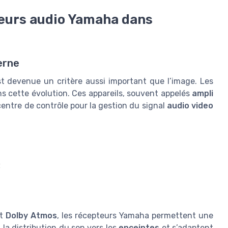
teurs audio Yamaha dans
erne
t devenue un critère aussi important que l’image. Les
s cette évolution. Ces appareils, souvent appelés
ampli
 centre de contrôle pour la gestion du signal
audio video
s
t
Dolby Atmos
, les récepteurs Yamaha permettent une
 la distribution du son vers les
enceintes
et s’adaptent