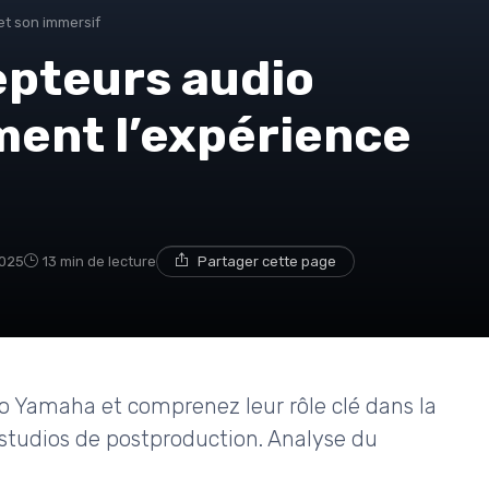
et son immersif
pteurs audio
ent l’expérience
2025
13 min de lecture
Partager cette page
o Yamaha et comprenez leur rôle clé dans la
 studios de postproduction. Analyse du