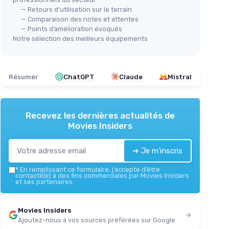
— Retours d’utilisation sur le terrain
— Comparaison des notes et attentes
— Points d’amélioration évoqués
Notre sélection des meilleurs équipements
Résumer
ChatGPT
Claude
Mistral
Recevez les dernières actualités de
Movies Insiders
➔ Je m'inscris
*
En remplissant ce formulaire, j’accepte d’être
contacté(e) à des fins commerciales par Movies Insiders
et ses partenaires.
Movies Insiders
Ajoutez-nous à vos sources préférées sur Google