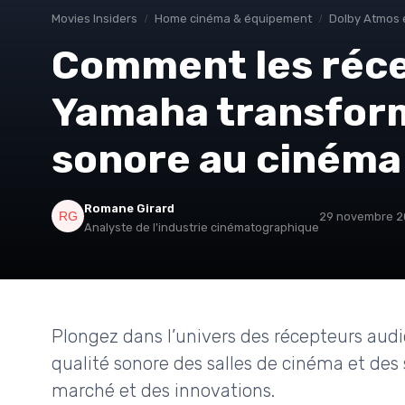
Movies Insiders
Home cinéma & équipement
Dolby Atmos 
Comment les réce
Yamaha transform
sonore au cinéma
Romane Girard
29 novembre 
Analyste de l'industrie cinématographique
Plongez dans l’univers des récepteurs audi
qualité sonore des salles de cinéma et des
marché et des innovations.