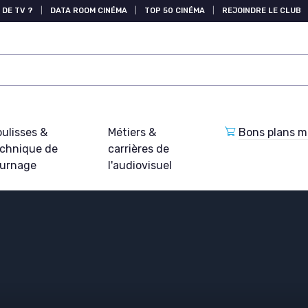
 DE TV ?
|
DATA ROOM CINÉMA
|
TOP 50 CINÉMA
|
REJOINDRE LE CLUB
ulisses &
Métiers &
Bons plans ma
echnique de
carrières de
ournage
l'audiovisuel