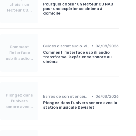
Pourquoi choisir un lecteur CD NAD
choisir un
pour une expérience cinéma à
lecteur CD...
domicile
•
Guides d'achat audio-vidéo
06/08/2026
Comment
Comment l’interface usb ifi audio
l’interface
transforme l’expérience sonore au
usb ifi audio...
cinéma
Plongez dans
•
Barres de son et enceintes
06/08/2026
l’univers
Plongez dans l’univers sonore avec la
sonore avec...
station musicale Devialet