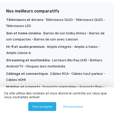
Nos meilleurs comparatifs
Téléviseurs et écrans
:
Téléviseurs OLED
·
Téléviseurs QLED
·
Téléviseurs LED
Son et home cinéma
:
Barres de son Dolby Atmos
·
Barres de
son compactes
·
Barres de son avec caisson
Hi-fi et audio premium
:
Amplis intégrés
·
Amplis à tubes
·
Amplis classe A
Streaming et multimédia
:
Lecteurs Blu Ray UHD
·
Boîtiers
Android TV
·
Disques durs multimédia
Câblage et connectique
:
Câbles RCA
·
Câbles haut parleur
·
Câbles HDMI
Mobilier et supports
:
Supports orientables
·
Supports fixes
·
Supports inclinables
Ce site utilise des cookies et vous donne le contrôle sur ceux que
vous souhaitez activer
Accessoires audio vidéo
:
Télécommandes IR
·
Télécommandes connectées
·
Panneaux acoustiques
Tout accepter
Personnaliser