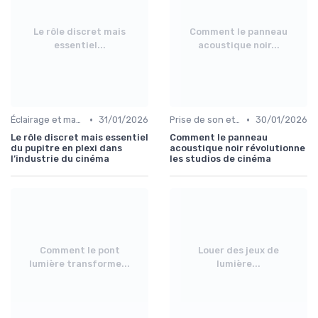
Le rôle discret mais
Comment le panneau
essentiel...
acoustique noir...
•
•
Éclairage et machinerie
31/01/2026
Prise de son et montage
30/01/2026
Le rôle discret mais essentiel
Comment le panneau
du pupitre en plexi dans
acoustique noir révolutionne
l’industrie du cinéma
les studios de cinéma
Comment le pont
Louer des jeux de
lumière transforme...
lumière...