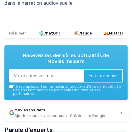
dans la narration audiovisuelle.
Résumer
ChatGPT
Claude
Mistral
Recevez les dernières actualités de
Movies Insiders
➔ Je m'inscris
*
En remplissant ce formulaire, j’accepte d’être contacté(e) à
des fins commerciales par Movies Insiders et ses
partenaires.
Movies Insiders
Ajoutez-nous à vos sources préférées sur Google
Parole d'experts