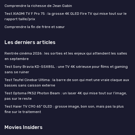
Comprendre la richesse de Jean Gabin
Test XIAOMI TV F Pro 75 : la grosse 4K QLED Fire TV qui mise tout sur le
rapport taille/prix
Comprendre la fin de frère et sœur
Les derniers articles
Rentrée cinéma 2026 : les sorties et les enjeux qui attendent les salles
en septembre
Test Sony Bravia KD-55X85L : une TV 4K sérieuse pour films et gaming
sans se ruiner
Test Teufel Cinebar Ultima : la barre de son qui met une vraie claque aux
basses sans caisson externe
Test Optoma PK52 Photon Beam : un laser 4K qui mise tout sur l’image,
pas sur le reste
Test Haier TV C90 65" OLED : grosse image, bon son, mais pas la plus
fine sur le traitement
Movies Insiders