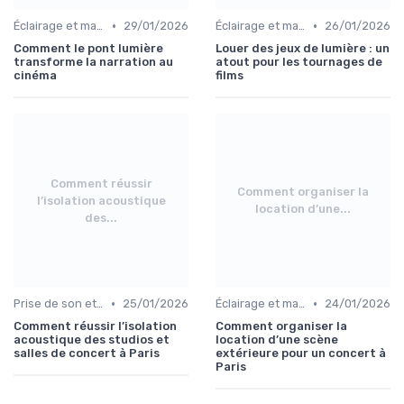
•
•
Éclairage et machinerie
29/01/2026
Éclairage et machinerie
26/01/2026
Comment le pont lumière
Louer des jeux de lumière : un
transforme la narration au
atout pour les tournages de
cinéma
films
Comment réussir
Comment organiser la
l’isolation acoustique
location d’une...
des...
•
•
Prise de son et montage
25/01/2026
Éclairage et machinerie
24/01/2026
Comment réussir l’isolation
Comment organiser la
acoustique des studios et
location d’une scène
salles de concert à Paris
extérieure pour un concert à
Paris