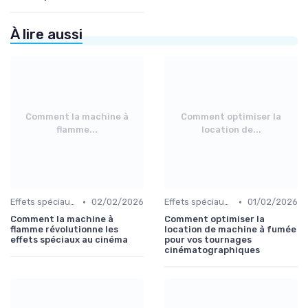
À lire aussi
Comment la machine à
Comment optimiser la
flamme...
location de...
•
•
Effets spéciaux et VFX
02/02/2026
Effets spéciaux et VFX
01/02/2026
Comment la machine à
Comment optimiser la
flamme révolutionne les
location de machine à fumée
effets spéciaux au cinéma
pour vos tournages
cinématographiques