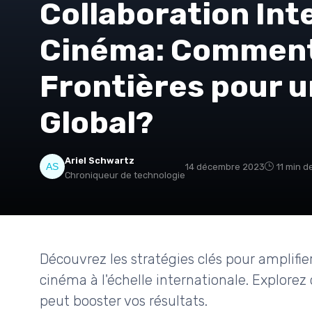
Collaboration Int
Cinéma: Comment 
Frontières pour 
Global?
Ariel Schwartz
14 décembre 2023
11 min d
Chroniqueur de technologie
Découvrez les stratégies clés pour amplif
cinéma à l'échelle internationale. Explorez
peut booster vos résultats.