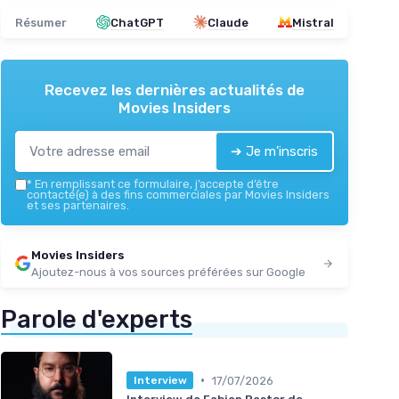
Résumer
ChatGPT
Claude
Mistral
Recevez les dernières actualités de
Movies Insiders
➔ Je m'inscris
*
En remplissant ce formulaire, j’accepte d’être
contacté(e) à des fins commerciales par Movies Insiders
et ses partenaires.
Movies Insiders
Ajoutez-nous à vos sources préférées sur Google
Parole d'experts
•
17/07/2026
Interview