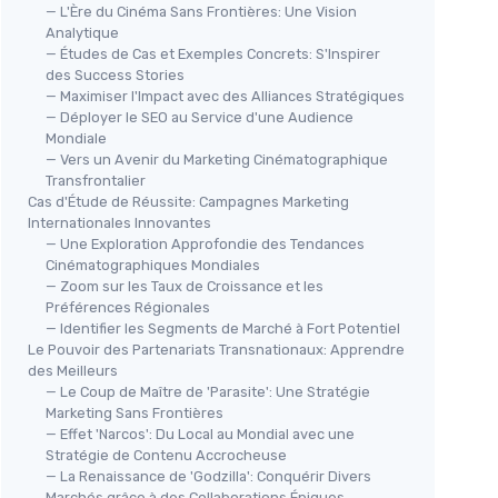
— L'Ère du Cinéma Sans Frontières: Une Vision
Analytique
— Études de Cas et Exemples Concrets: S'Inspirer
des Success Stories
— Maximiser l'Impact avec des Alliances Stratégiques
— Déployer le SEO au Service d'une Audience
Mondiale
— Vers un Avenir du Marketing Cinématographique
Transfrontalier
Cas d'Étude de Réussite: Campagnes Marketing
Internationales Innovantes
— Une Exploration Approfondie des Tendances
Cinématographiques Mondiales
— Zoom sur les Taux de Croissance et les
Préférences Régionales
— Identifier les Segments de Marché à Fort Potentiel
Le Pouvoir des Partenariats Transnationaux: Apprendre
des Meilleurs
— Le Coup de Maître de 'Parasite': Une Stratégie
Marketing Sans Frontières
— Effet 'Narcos': Du Local au Mondial avec une
Stratégie de Contenu Accrocheuse
— La Renaissance de 'Godzilla': Conquérir Divers
Marchés grâce à des Collaborations Épiques