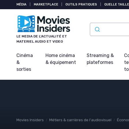
Panneau de gestion des cookies
MÉDIA
|
MARKETPLACE
|
OUTILS PRATIQUES
|
QUELLE TAILLE
LE MEDIA DE L'ACTUALITÉ ET
MATERIEL AUDIO ET VIDEO
Cinéma
Home cinéma
Streaming &
Co
&
& équipement
plateformes
t
sorties
t
Movies Insiders
Métiers & carrières de l'audiovisuel
Économ