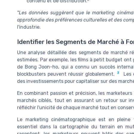
contenu et de distribution.
"Les données suggèrent que le marketing cinéma
approfondie des préférences culturelles et des co
l'industrie.
Identifier les Segments de Marché à Fo
Une analyse détaillée des segments de marché ré
estimées. Par exemple, les films à petit budget on
de Bong Joon-ho, qui a connu un succès internatio
3
blockbusters peuvent réussir globalement.
Les d
des investissements pour capitaliser sur des marché
En combinant passion et précision, les marketeurs
marchés ciblés, tout en assurant un retour sur i
réfléchir l'unicité de chaque marché tout en conser
Le marketing cinématographique est en pleine t
essentiel dans la cartographie du terrain en muta
racontent, les marketeurs peuvent bâtir des cam