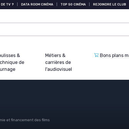
 DE TV ?
|
DATA ROOM CINÉMA
|
TOP 50 CINÉMA
|
REJOINDRE LE CLUB
ulisses &
Métiers &
Bons plans ma
echnique de
carrières de
ournage
l'audiovisuel
ie et financement des films