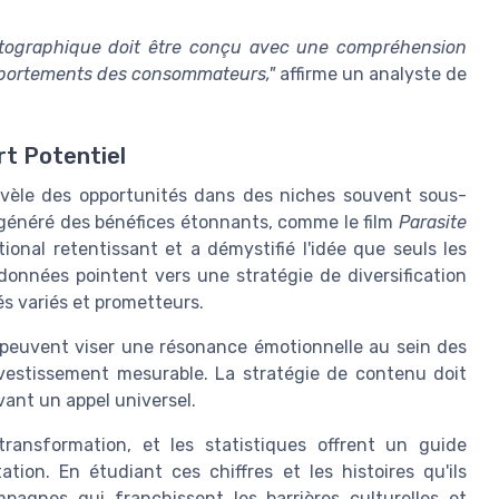
tographique doit être conçu avec une compréhension
mportements des consommateurs,"
affirme un analyste de
rt Potentiel
vèle des opportunités dans des niches souvent sous-
t généré des bénéfices étonnants, comme le film
Parasite
nal retentissant et a démystifié l'idée que seuls les
onnées pointent vers une stratégie de diversification
s variés et prometteurs.
 peuvent viser une résonance émotionnelle au sein des
nvestissement mesurable. La stratégie de contenu doit
vant un appel universel.
ransformation, et les statistiques offrent un guide
tion. En étudiant ces chiffres et les histoires qu'ils
pagnes qui franchissent les barrières culturelles et