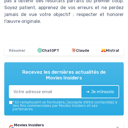
pas à obtenir des résultats parfaits du premier coup.
Soyez patient, apprenez de vos erreurs et ne perdez
jamais de vue votre objectif : respecter et honorer
l'œuvre originale.
Résumer
ChatGPT
Claude
Mistral
Recevez les dernières actualités de
Movies Insiders
➔ Je m'inscris
*
En remplissant ce formulaire, j’accepte d’être contacté(e) à
des fins commerciales par Movies Insiders et ses
partenaires.
Movies Insiders