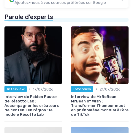
Ajoutez-nous à vos sources préférées sur Google
Parole d'experts
•
•
17/07/2026
21/07/2026
Interview
Interview
Interview de Fabien Pastor
Interview de MrBeBean
de Résotto Lab :
MrBean of Wish :
Accompagner les créateurs
Transformer l’humour muet
de contenu en région : le
en phénomène mondial à l’ère
modèle Résotto Lab
de TikTok