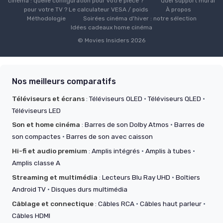
cinéma : quelle configuration pour votre pièce ?
Quel support mural
pour votre TV ? Le calculateur VESA / poids
À propos
Méthodologie
Soirées cinéma d'hiver : notre sélection
Idées cadeaux home cinéma
© Movies Insiders 2026
Nos meilleurs comparatifs
Téléviseurs et écrans
:
Téléviseurs OLED
·
Téléviseurs QLED
·
Téléviseurs LED
Son et home cinéma
:
Barres de son Dolby Atmos
·
Barres de
son compactes
·
Barres de son avec caisson
Hi-fi et audio premium
:
Amplis intégrés
·
Amplis à tubes
·
Amplis classe A
Streaming et multimédia
:
Lecteurs Blu Ray UHD
·
Boîtiers
Android TV
·
Disques durs multimédia
Câblage et connectique
:
Câbles RCA
·
Câbles haut parleur
·
Câbles HDMI