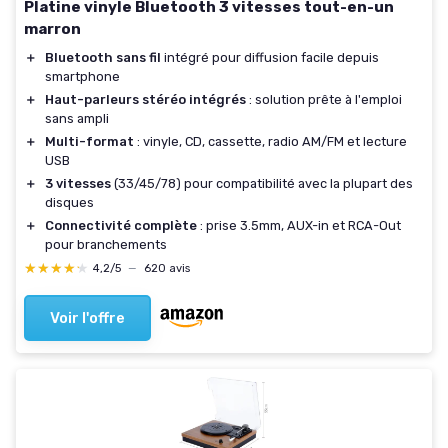
Platine vinyle Bluetooth 3 vitesses tout-en-un
marron
＋
Bluetooth sans fil
intégré pour diffusion facile depuis
smartphone
＋
Haut-parleurs stéréo intégrés
: solution prête à l'emploi
sans ampli
＋
Multi-format
: vinyle, CD, cassette, radio AM/FM et lecture
USB
＋
3 vitesses
(33/45/78) pour compatibilité avec la plupart des
disques
＋
Connectivité complète
: prise 3.5mm, AUX-in et RCA-Out
pour branchements
★★★★★
★★★★★
4,2/5
—
620 avis
Voir l'offre