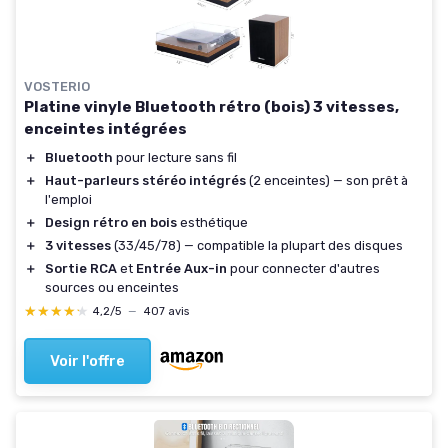
VOSTERIO
Platine vinyle Bluetooth rétro (bois) 3 vitesses,
enceintes intégrées
＋
Bluetooth
pour lecture sans fil
＋
Haut-parleurs stéréo intégrés
(2 enceintes) — son prêt à
l'emploi
＋
Design rétro en bois
esthétique
＋
3 vitesses
(33/45/78) — compatible la plupart des disques
＋
Sortie RCA
et
Entrée Aux-in
pour connecter d'autres
sources ou enceintes
★★★★★
★★★★★
4,2/5
—
407 avis
Voir l'offre