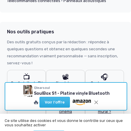
Télécommandes connectées
·
Panneaux acoustiques
Nos outils pratiques
Des outils gratuits conçus par la rédaction : répondez à
quelques questions et obtenez en quelques secondes une
recommandation vraiment personnalisée — sans inscription,
servez-vous !
📺
📽️
🎧
Quelle taille de TV
Simulateur
Quel casque ou
?
vidéoprojecteur
écouteurs ?
Qlearsoul
SoulBox S1 - Platine vinyle Bluetooth
🔌
🔊
🖼️
🔥
Voir l'offre
Quel câble HDMI ?
Calculateur home
Quel support TV
cinéma
mural ?
Ce site utilise des cookies et vous donne le contrôle sur ceux que
vous souhaitez activer