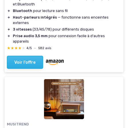
et Bluetooth
＋
Bluetooth
pour lecture sans fil
＋
Haut-parleurs intégrés
— fonctionne sans enceintes
externes
＋
3 vitesses
(33/45/78) pour différents disques
＋
Prise audio 3,5 mm
pour connexion facile à d'autres
appareils
★★★★★
★★★★★
4/5
—
582 avis
Voir l'offre
MUSITREND