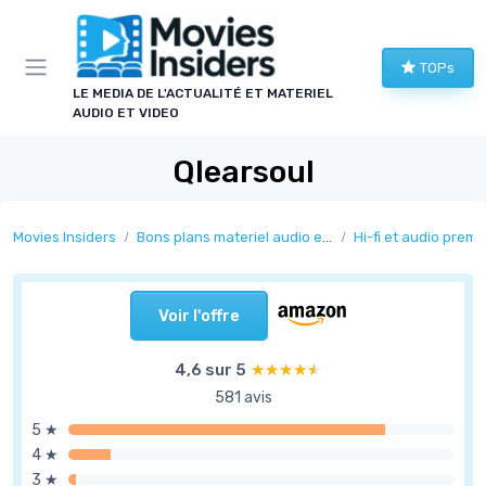
Panneau de gestion des cookies
TOPs
LE MEDIA DE L'ACTUALITÉ ET MATERIEL
AUDIO ET VIDEO
Qlearsoul
Movies Insiders
Bons plans materiel audio et video
Hi-fi et audio prem
Voir l'offre
4,6 sur 5
★★★★★
★★★★★
581 avis
5 ★
4 ★
3 ★