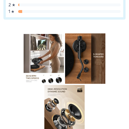
2 ★
1 ★