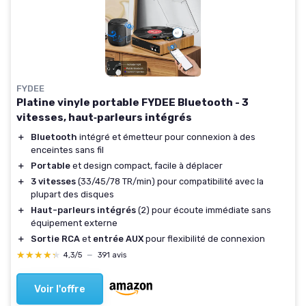
FYDEE
Platine vinyle portable FYDEE Bluetooth - 3
vitesses, haut‑parleurs intégrés
＋
Bluetooth
intégré et émetteur pour connexion à des
enceintes sans fil
＋
Portable
et design compact, facile à déplacer
＋
3 vitesses
(33/45/78 TR/min) pour compatibilité avec la
plupart des disques
＋
Haut-parleurs intégrés
(2) pour écoute immédiate sans
équipement externe
＋
Sortie RCA
et
entrée AUX
pour flexibilité de connexion
★★★★★
★★★★★
4,3/5
—
391 avis
Voir l'offre