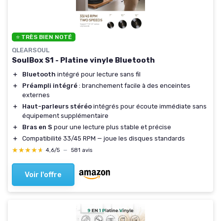
⭐ TRÈS BIEN NOTÉ
QLEARSOUL
SoulBox S1 - Platine vinyle Bluetooth
＋
Bluetooth
intégré pour lecture sans fil
＋
Préampli intégré
: branchement facile à des enceintes
externes
＋
Haut-parleurs stéréo
intégrés pour écoute immédiate sans
équipement supplémentaire
＋
Bras en S
pour une lecture plus stable et précise
＋
Compatibilité 33/45 RPM — joue les disques standards
★★★★★
★★★★★
4,6/5
—
581 avis
Voir l'offre