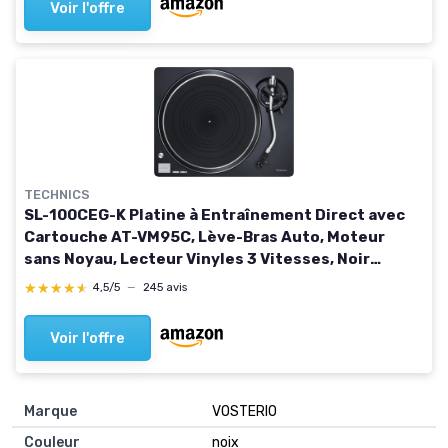
Voir l'offre
TECHNICS
SL-100CEG-K Platine à Entraînement Direct avec
Cartouche AT-VM95C, Lève-Bras Auto, Moteur
sans Noyau, Lecteur Vinyles 3 Vitesses, Noir
Élégant, classique, professionnel Noir
★★★★★
★★★★★
4,5/5
—
245 avis
Voir l'offre
Marque
‎VOSTERIO
Couleur
‎noix