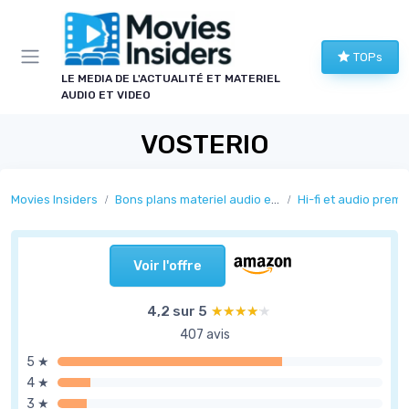
Panneau de gestion des cookies
TOPs
LE MEDIA DE L'ACTUALITÉ ET MATERIEL
AUDIO ET VIDEO
VOSTERIO
Movies Insiders
Bons plans materiel audio et video
Hi-fi et audio prem
Voir l'offre
4,2 sur 5
★★★★★
★★★★★
407 avis
5 ★
4 ★
3 ★