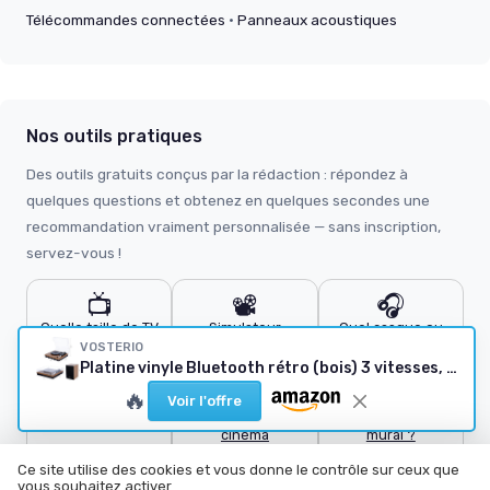
Télécommandes connectées
·
Panneaux acoustiques
Nos outils pratiques
Des outils gratuits conçus par la rédaction : répondez à
quelques questions et obtenez en quelques secondes une
recommandation vraiment personnalisée — sans inscription,
servez-vous !
📺
📽️
🎧
Quelle taille de TV
Simulateur
Quel casque ou
?
vidéoprojecteur
écouteurs ?
VOSTERIO
Platine vinyle Bluetooth rétro (bois) 3 vitesses, enceintes intégrées
🔌
🔊
🖼️
🔥
Voir l'offre
Quel câble HDMI ?
Calculateur home
Quel support TV
cinéma
mural ?
Ce site utilise des cookies et vous donne le contrôle sur ceux que
vous souhaitez activer