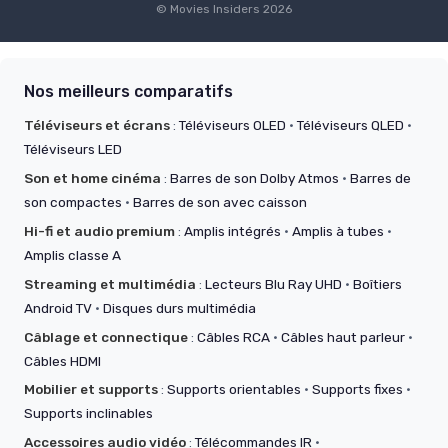
© Movies Insiders 2026
Nos meilleurs comparatifs
Téléviseurs et écrans
:
Téléviseurs OLED
·
Téléviseurs QLED
·
Téléviseurs LED
Son et home cinéma
:
Barres de son Dolby Atmos
·
Barres de
son compactes
·
Barres de son avec caisson
Hi-fi et audio premium
:
Amplis intégrés
·
Amplis à tubes
·
Amplis classe A
Streaming et multimédia
:
Lecteurs Blu Ray UHD
·
Boîtiers
Android TV
·
Disques durs multimédia
Câblage et connectique
:
Câbles RCA
·
Câbles haut parleur
·
Câbles HDMI
Mobilier et supports
:
Supports orientables
·
Supports fixes
·
Supports inclinables
Accessoires audio vidéo
:
Télécommandes IR
·