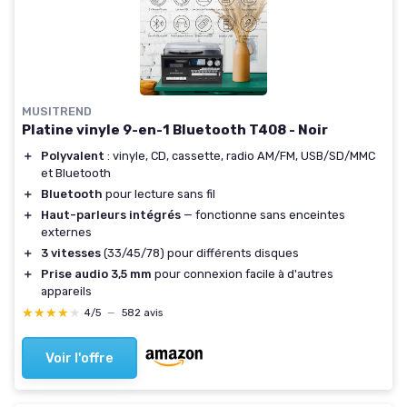
MUSITREND
Platine vinyle 9-en-1 Bluetooth T408 - Noir
＋
Polyvalent
: vinyle, CD, cassette, radio AM/FM, USB/SD/MMC
et Bluetooth
＋
Bluetooth
pour lecture sans fil
＋
Haut-parleurs intégrés
— fonctionne sans enceintes
externes
＋
3 vitesses
(33/45/78) pour différents disques
＋
Prise audio 3,5 mm
pour connexion facile à d'autres
appareils
★★★★★
★★★★★
4/5
—
582 avis
Voir l'offre