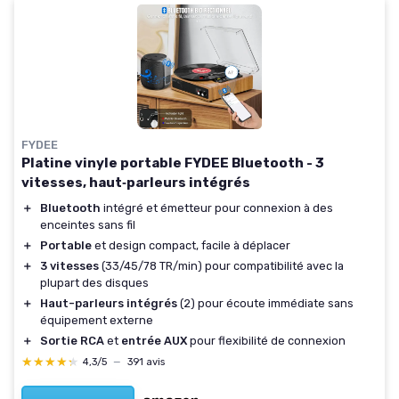
FYDEE
Platine vinyle portable FYDEE Bluetooth - 3
vitesses, haut‑parleurs intégrés
＋
Bluetooth
intégré et émetteur pour connexion à des
enceintes sans fil
＋
Portable
et design compact, facile à déplacer
＋
3 vitesses
(33/45/78 TR/min) pour compatibilité avec la
plupart des disques
＋
Haut-parleurs intégrés
(2) pour écoute immédiate sans
équipement externe
＋
Sortie RCA
et
entrée AUX
pour flexibilité de connexion
★★★★★
★★★★★
4,3/5
—
391 avis