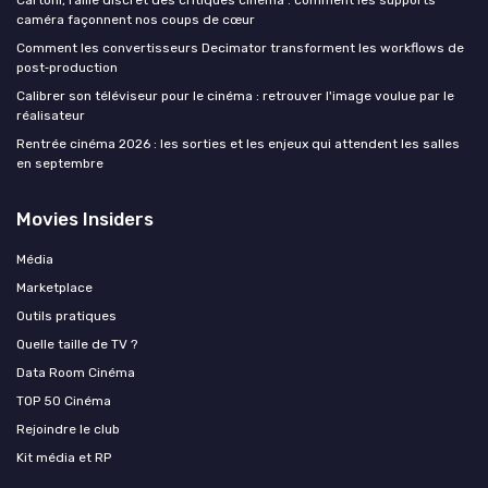
Cartoni, l’allié discret des critiques cinéma : comment les supports
caméra façonnent nos coups de cœur
Comment les convertisseurs Decimator transforment les workflows de
post‑production
Calibrer son téléviseur pour le cinéma : retrouver l'image voulue par le
réalisateur
Rentrée cinéma 2026 : les sorties et les enjeux qui attendent les salles
en septembre
Movies Insiders
Média
Marketplace
Outils pratiques
Quelle taille de TV ?
Data Room Cinéma
TOP 50 Cinéma
Rejoindre le club
Kit média et RP