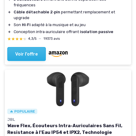
fréquences
＋
Câble détachable 2‑pin
permettant remplacement et
upgrade
＋
Son
Hi‑Fi
adapté à la musique et au jeu
＋
Conception intra‑auriculaire offrant
isolation passive
★★★★★
★★★★★
4,3/5
—
19373 avis
Voir l'offre
🔥 POPULAIRE
JBL
Wave Flex, Écouteurs Intra-Auriculaires Sans Fil,
Resistance à l'Eau IP54 et IPX2, Technologie