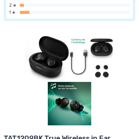
2 ★
1 ★
TAT1209BK True Wireless in Ear