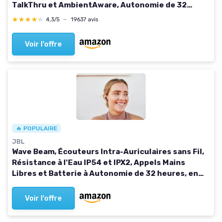
TalkThru et AmbientAware, Autonomie de 32
heures, en Noir
★★★★★
★★★★★
4,3/5
—
19637 avis
Voir l'offre
🔥 POPULAIRE
JBL
Wave Beam, Écouteurs Intra-Auriculaires sans Fil,
Résistance à l'Eau IP54 et IPX2, Appels Mains
Libres et Batterie à Autonomie de 32 heures, en
Noir
Voir l'offre