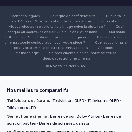
Mentions légales
Politique de confidentialité
Quelle taille
de TV choisir ? Le calculateur distance / écran
Simulateur
vidéoprojecteur : quelle taille d’image selon la distance ?
Quel
casque ou écouteurs choisir ? Le quiz en 2 questions
Quel câble
HDMI choisir ? Le vérificateur version + longueur
Calculateur home
cinéma : quelle configuration pour votre pièce ?
Quel support mural
pour votre TV ? Le calculateur VESA / poids
À propos
Méthodologie
Soirées cinéma d'hiver : notre sélection
Idées cadeaux home cinéma
© Movies Insiders 2026
Nos meilleurs comparatifs
Téléviseurs et écrans
:
Téléviseurs OLED
·
Téléviseurs QLED
·
Téléviseurs LED
Son et home cinéma
:
Barres de son Dolby Atmos
·
Barres de
son compactes
·
Barres de son avec caisson
Hi-fi et audio premium
:
Amplis intégrés
·
Amplis à tubes
·