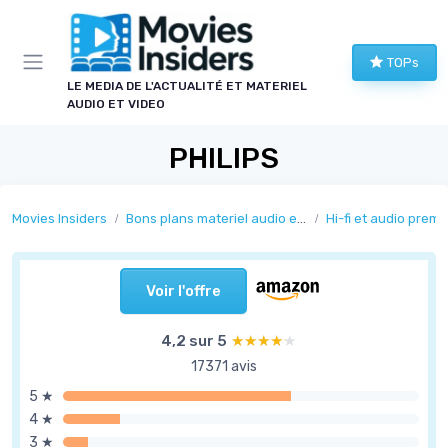
Panneau de gestion des cookies
TOPs
LE MEDIA DE L'ACTUALITÉ ET MATERIEL
AUDIO ET VIDEO
PHILIPS
Movies Insiders
Bons plans materiel audio et video
Hi-fi et audio prem
Voir l'offre
4,2 sur 5
★★★★★
★★★★★
17371 avis
5 ★
4 ★
3 ★