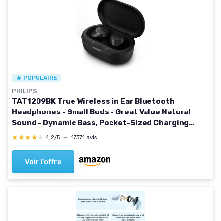
🔥 POPULAIRE
PHILIPS
TAT1209BK True Wireless in Ear Bluetooth
Headphones - Small Buds - Great Value Natural
Sound - Dynamic Bass, Pocket-Sized Charging
Case, Clear Calls - Black In Ear TrueWireless 1209
★★★★★
★★★★★
4,2/5
—
17371 avis
Black
Voir l'offre