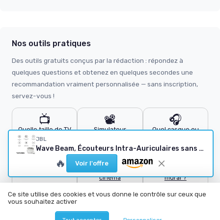
Nos outils pratiques
Des outils gratuits conçus par la rédaction : répondez à
quelques questions et obtenez en quelques secondes une
recommandation vraiment personnalisée — sans inscription,
servez-vous !
📺
📽️
🎧
Quelle taille de TV
Simulateur
Quel casque ou
?
vidéoprojecteur
écouteurs ?
JBL
Wave Beam, Écouteurs Intra-Auriculaires sans Fil, Résistance à l'Eau IP54 et IPX2, Appels Mains Libres et Batterie à Autonomie de 32 heures, en Blanc
🔌
🔊
🖼️
🔥
Voir l'offre
Quel câble HDMI ?
Calculateur home
Quel support TV
cinéma
mural ?
Ce site utilise des cookies et vous donne le contrôle sur ceux que
vous souhaitez activer
Tout accepter
Personnaliser