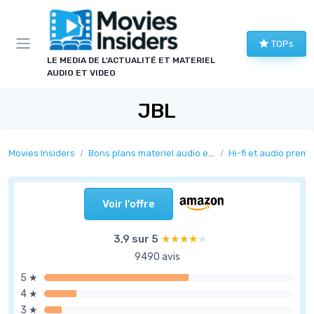
Panneau de gestion des cookies
TOPs
LE MEDIA DE L'ACTUALITÉ ET MATERIEL
AUDIO ET VIDEO
JBL
Movies Insiders
Bons plans materiel audio et video
Hi-fi et audio prem
Voir l'offre
3,9 sur 5
★★★★★
★★★★★
9490 avis
5 ★
4 ★
3 ★