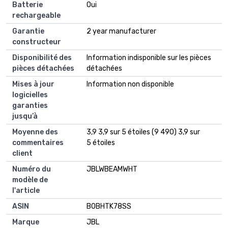
Batterie
‎Oui
rechargeable
Garantie
‎2 year manufacturer
constructeur
Disponibilité des
‎Information indisponible sur les pièces
pièces détachées
détachées
Mises à jour
‎Information non disponible
logicielles
garanties
jusqu’à
Moyenne des
3,9 3,9 sur 5 étoiles (9 490) 3,9 sur
commentaires
5 étoiles
client
Numéro du
JBLWBEAMWHT
modèle de
l'article
ASIN
B0BHTK78SS
Marque
JBL