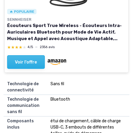
🔥 POPULAIRE
SENNHEISER
Écouteurs Sport True Wireless - Écouteurs Intra-
Auriculaires Bluetooth pour Mode de Vie Actif,
Musique et Appel avec Acoustique Adaptable,
réduction de Bruit et Batterie de 27 h Unique
★★★★★
★★★★★
4/5
—
2356 avis
Voir l'offre
Technologie de
‎Sans fil
connectivité
Technologie de
‎Bluetooth
communication
sans fil
Composants
‎étui de chargement, câble de charge
inclus
USB-C, 3 embouts de différentes