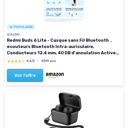
🔥 POPULAIRE
XIAOMI
Redmi Buds 6 Lite - Casque sans Fil Bluetooth，
ecouteurs Bluetooth Intra-auriculaire,
Conducteurs 12.4 mm, 40 DB d'annulation Active
du Bruit, jusqu'à 38 Heures d'autonomie, 4
★★★★★
★★★★★
4,4/5
—
9399 avis
réglages EQ, Noir buds 6 lite noir
Voir l'offre