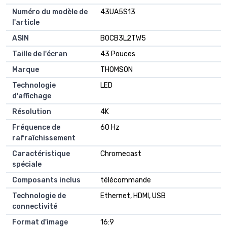
Numéro du modèle de
43UA5S13
l'article
ASIN
B0CB3L2TW5
Taille de l'écran
43 Pouces
Marque
THOMSON
Technologie
LED
d'affichage
Résolution
4K
Fréquence de
60 Hz
rafraîchissement
Caractéristique
Chromecast
spéciale
Composants inclus
télécommande
Technologie de
Ethernet, HDMI, USB
connectivité
Format d'image
16:9