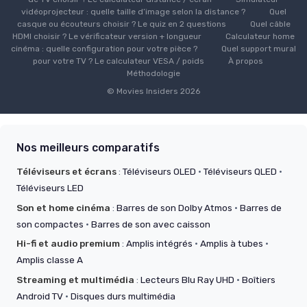
vidéoprojecteur : quelle taille d’image selon la distance ?
Quel
casque ou écouteurs choisir ? Le quiz en 2 questions
Quel câble
HDMI choisir ? Le vérificateur version + longueur
Calculateur home
cinéma : quelle configuration pour votre pièce ?
Quel support mural
pour votre TV ? Le calculateur VESA / poids
À propos
Méthodologie
© Movies Insiders 2026
Nos meilleurs comparatifs
Téléviseurs et écrans
:
Téléviseurs OLED
·
Téléviseurs QLED
·
Téléviseurs LED
Son et home cinéma
:
Barres de son Dolby Atmos
·
Barres de
son compactes
·
Barres de son avec caisson
Hi-fi et audio premium
:
Amplis intégrés
·
Amplis à tubes
·
Amplis classe A
Streaming et multimédia
:
Lecteurs Blu Ray UHD
·
Boîtiers
Android TV
·
Disques durs multimédia