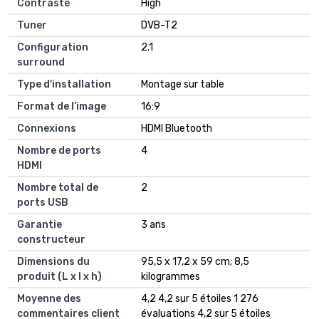
Contraste
‎High
Tuner
‎DVB-T2
Configuration
‎2.1
surround
Type d'installation
‎Montage sur table
Format de l’image
‎16:9
Connexions
‎HDMI Bluetooth
Nombre de ports
‎4
HDMI
Nombre total de
‎2
ports USB
Garantie
‎3 ans
constructeur
Dimensions du
95,5 x 17,2 x 59 cm; 8,5
produit (L x l x h)
kilogrammes
Moyenne des
4,2 4,2 sur 5 étoiles 1 276
commentaires client
évaluations 4,2 sur 5 étoiles