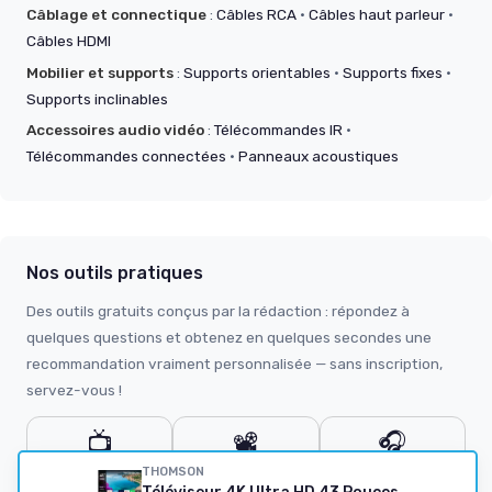
Câblage et connectique
:
Câbles RCA
·
Câbles haut parleur
·
Câbles HDMI
Mobilier et supports
:
Supports orientables
·
Supports fixes
·
Supports inclinables
Accessoires audio vidéo
:
Télécommandes IR
·
Télécommandes connectées
·
Panneaux acoustiques
Nos outils pratiques
Des outils gratuits conçus par la rédaction : répondez à
quelques questions et obtenez en quelques secondes une
recommandation vraiment personnalisée — sans inscription,
servez-vous !
📺
📽️
🎧
Quelle taille de TV
Simulateur
Quel casque ou
THOMSON
?
vidéoprojecteur
écouteurs ?